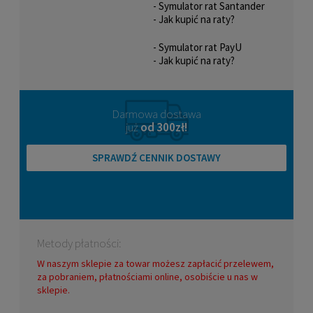
- Symulator rat Santander
- Jak kupić na raty?
- Symulator rat PayU
- Jak kupić na raty?
Darmowa dostawa
już
od 300zł!
SPRAWDŹ CENNIK DOSTAWY
Metody płatności:
W naszym sklepie za towar możesz zapłacić przelewem,
za pobraniem, płatnościami online, osobiście u nas w
sklepie.