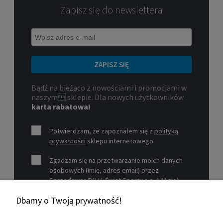
Zapisz się do newslettera
ZAPISZ SIĘ
Bądź na bieżąco z nowościami i promocjami w
naszym sklepie. Dla nowych użytkowników
karta rabatowa!
Potwierdzam, że zapoznałem się z
polityką
prywatności
sklepu internetowego.
Zgadzam się na przetwarzanie moich danych
osobowych (imię, adres email) przez
Sprzedawcę P.H.U. Świat Sportu s.c. A.Mizioł,
P.Mizioł, ul. Rejtana 12, 30-510 Kraków, NIP 679-
Dbamy o Twoją prywatność!
19-26-977 w celu marketingowym.
Zobacz więcej