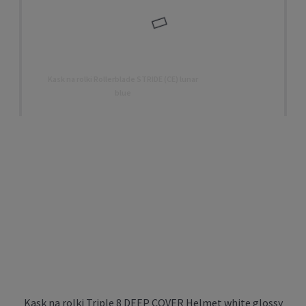
Kask na rolki Rollerblade STRIDE (CE) lunar
blue
319,00 zł
DO KOSZYKA
Kask na rolki Triple 8 DEEP COVER Helmet white glossy