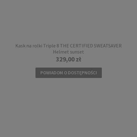
Kask na rolki Triple 8 THE CERTIFIED SWEATSAVER
Helmet sunset
329,00 zł
POWIADOM O DOSTĘPNOŚCI
Kask na rolki Rollerblade STRIDE czarny
199,00 zł
DO KOSZYKA