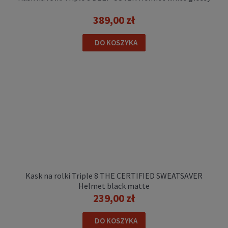
389,00 zł
Kask na rolki Powerslide GUARD helmet berry
DO KOSZYKA
219,00 zł
DO KOSZYKA
Kask na rolki Triple 8 THE CERTIFIED SWEATSAVER
Helmet black matte
239,00 zł
Kask na rolki Rollerblade DOWNTOWN (CE)
DO KOSZYKA
sand