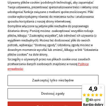
Używamy plików cookie i podobnych technologii, aby zapamiętać
Twoje ustawienia, prezentować spersonalizowane treści i reklamy oraz
udostępniać funkcje związane z mediami społecznościowymi. Pliki
Pomoc
cookie wykorzystujemy również do mierzenia ruchu i analizowania
sposobu korzystania z naszej strony internetowej.
Informacje
Domyślnie włączone są jedynie pliki niezbędne do poprawnego
działania strony. Poniżej możesz zaakceptować wszystkie rodzaje
O firmie
plików, klikając “Zaakceptuj wszystkie”, lub odmówić ich używania (z
wyjątkiem niezbędnych). Możesz też dostosować pliki do swoich
Kontakt
potrzeb, wybierając “Dostosuj zgody”. Udzieloną zgodę możesz w
dowolnym momencie wycofać lub zmienić, klikając w link “Ustawienia
12 656 10 26
plików cookies” na dole strony.
Szczegóły o używanych przez nas plikach cookie oraz zasadach
przetwarzania danych osobowych znajdziesz w naszej
Polityce
881 500 460
prywatności
sklep@niecodzienni.pl
ul. Rejtana 12, 30-510 Kraków
Zaakceptuj tylko niezbędne
pn-pt: 11-19, sob: 10-14
Dostosuj zgody