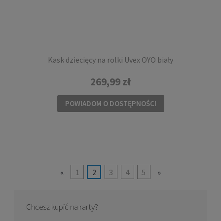
Kask dziecięcy na rolki Uvex OYO biały
269,99 zł
POWIADOM O DOSTĘPNOŚCI
«
1
2
3
4
5
»
Chcesz kupić na rarty?