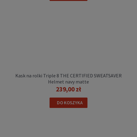
179,00 zł
DO KOSZYKA
Kask na rolki Triple 8 THE CERTIFIED SWEATSAVER
Helmet navy matte
239,00 zł
DO KOSZYKA
Kask na rolki Rollerblade STRIDE biały
199,00 zł
POWIADOM O DOSTĘPNOŚCI