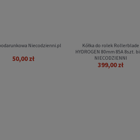
169,00 zł
DO KOSZYKA
podarunkowa Niecodzienni.pl
Kółka do rolek Rollerblade
HYDROGEN 80mm 85A 8szt. bi
50,00 zł
NIECODZIENNI
399,00 zł
ka świecące do rolek
lide NEONS SWITCH LED
76mm 85A 4szt.
159,00 zł
DO KOSZYKA