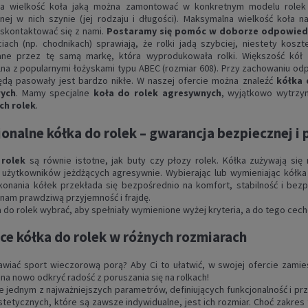
a wielkość koła jaką można zamontować w konkretnym modelu rolek 
ej w nich szynie (jej rodzaju i długości). Maksymalna wielkość koła na
skontaktować się z nami.
Postaramy się pomóc w doborze odpowiedn
iach (np. chodnikach) sprawiają, że rolki jadą szybciej, niestety kos
ne przez tę samą markę, która wyprodukowała rolki. Większość kół 
na z popularnymi łożyskami typu ABEC (rozmiar 608). Przy zachowaniu o
ędą pasowały jest bardzo nikłe. W naszej ofercie można znaleźć
kółka 
wych
. Mamy specjalne
koła do rolek agresywnych
, wyjątkowo wytrz
ch rolek
.
onalne kółka do rolek – gwarancja bezpiecznej i 
 rolek
są równie istotne, jak buty czy płozy rolek. Kółka zużywają się
użytkowników jeżdżących agresywnie. Wybierając lub wymieniając kółka
onania kółek przekłada się bezpośrednio na komfort, stabilność i bez
nam prawdziwą przyjemność i frajdę.
a do rolek wybrać, aby spełniały wymienione wyżej kryteria, a do tego cec
ce kółka do rolek w różnych rozmiarach
awiać sport wieczorową porą? Aby Ci to ułatwić, w swojej ofercie zamie
na nowo odkryć radość z poruszania się na rolkach!
że jednym z najważniejszych parametrów, definiujących funkcjonalność i 
tetycznych, które są zawsze indywidualne, jest ich rozmiar. Choć zakres ty