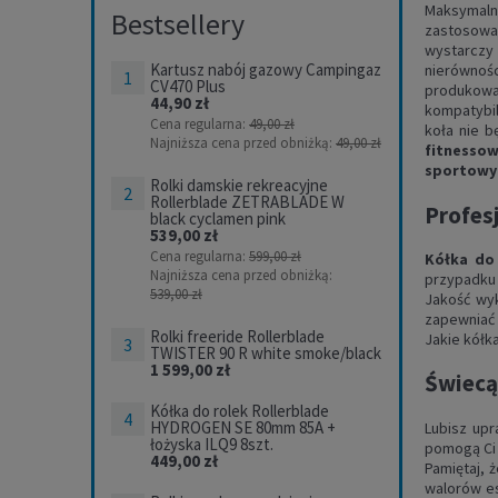
Maksymaln
Bestsellery
zastosowan
wystarczy 
Kartusz nabój gazowy Campingaz
nierównośc
CV470 Plus
produkowa
44,90 zł
kompatybil
Cena regularna:
49,00 zł
koła nie b
Najniższa cena przed obniżką:
49,00 zł
fitnesso
sportowy
Rolki damskie rekreacyjne
Rollerblade ZETRABLADE W
Profesj
black cyclamen pink
539,00 zł
Cena regularna:
599,00 zł
Kółka do
Najniższa cena przed obniżką:
przypadku 
539,00 zł
Jakość wyk
zapewniać 
Rolki freeride Rollerblade
Jakie kółk
TWISTER 90 R white smoke/black
1 599,00 zł
Świecą
Kółka do rolek Rollerblade
HYDROGEN SE 80mm 85A +
Lubisz upr
łożyska ILQ9 8szt.
pomogą Ci 
449,00 zł
Pamiętaj, 
walorów es