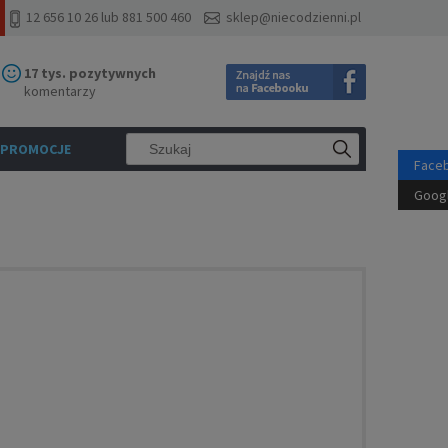
12 656 10 26 lub 881 500 460
sklep@niecodzienni.pl
17 tys. pozytywnych
komentarzy
PROMOCJE
Face
Goog