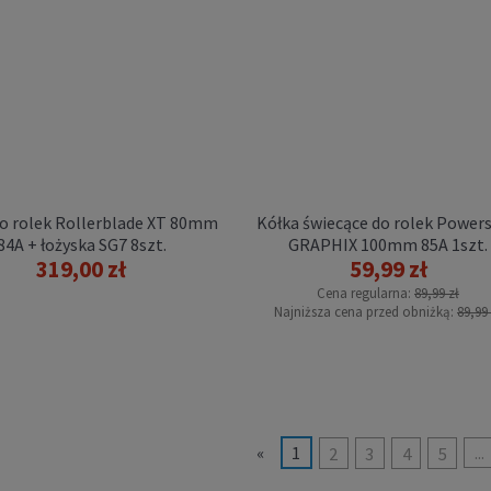
do rolek Rollerblade XT 80mm
Kółka świecące do rolek Powers
84A + łożyska SG7 8szt.
GRAPHIX 100mm 85A 1szt.
319,00 zł
59,99 zł
Cena regularna:
89,99 zł
Najniższa cena przed obniżką:
89,99 
«
1
2
3
4
5
...