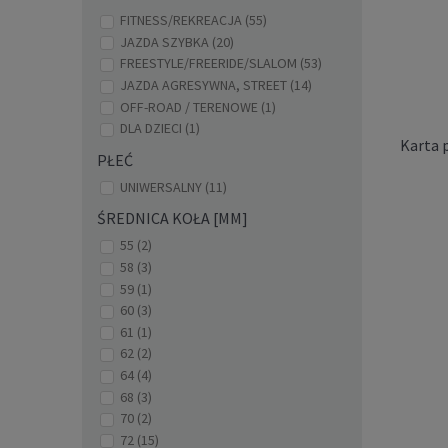
FITNESS/REKREACJA
(55)
JAZDA SZYBKA
(20)
FREESTYLE/FREERIDE/SLALOM
(53)
JAZDA AGRESYWNA, STREET
(14)
OFF-ROAD / TERENOWE
(1)
DLA DZIECI
(1)
Karta 
PŁEĆ
UNIWERSALNY
(11)
ŚREDNICA KOŁA [MM]
55
(2)
58
(3)
59
(1)
Kół
60
(3)
Powers
61
(1)
62
(2)
64
(4)
68
(3)
70
(2)
72
(15)