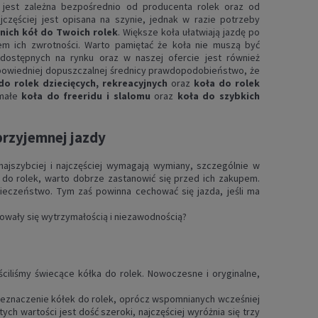
jest zależna bezpośrednio od producenta rolek oraz od
jczęściej jest opisana na szynie, jednak w razie potrzeby
ich kół do Twoich rolek
. Większe koła ułatwiają jazdę po
ztem ich zwrotności. Warto pamiętać że koła nie muszą być
dostępnych na rynku oraz w naszej ofercie jest również
dpowiedniej dopuszczalnej średnicy prawdopodobieństwo, że
do rolek dziecięcych, rekreacyjnych
oraz
koła do rolek
ymałe
koła do freeridu i slalomu
oraz
koła do szybkich
przyjemnej jazdy
 najszybciej i najczęściej wymagają wymiany, szczególnie w
 do rolek, warto dobrze zastanowić się przed ich zakupem.
pieczeństwo. Tym zaś powinna cechować się jazda, jeśli ma
howały się wytrzymałością i niezawodnością?
ściliśmy świecące kółka do rolek. Nowoczesne i oryginalne,
przeznaczenie kółek do rolek, oprócz wspomnianych wcześniej
ch wartości jest dość szeroki, najczęściej wyróżnia się trzy