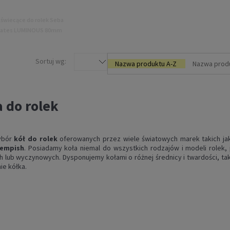
 świecące do rolek Seba
kates LUMINOUS 80mm
A 4szt. cotton candy
149,00 zł
Sortuj wg:
Nazwa produktu A-Z
Nazwa prod
DO KOSZYKA
 do rolek
ybór
kół do rolek
oferowanych przez wiele światowych marek takich ja
empish
. Posiadamy koła niemal do wszystkich rodzajów i modeli rolek
 lub wyczynowych. Dysponujemy kołami o różnej średnicy i twardości, tak
e kółka.
a do rolek Powerslide
NNER 110mm 88A 3szt.
biało/niebieskie