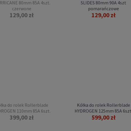
RRICANE 80mm 85A 4szt.
SLIDES 80mm 90A 4szt
czerwone
pomarańczowe
129,00 zł
129,00 zł
a do rolek Rollerblade
OGEN 110mm 85A 8szt.
399,00 zł
a regularna:
549,00 zł
sza cena przed obniżką:
399,00 zł
DO KOSZYKA
łka do rolek Rollerblade
Kółka do rolek Rollerblade
ROGEN 110mm 85A 6szt.
HYDROGEN 125mm 85A 6szt
399,00 zł
599,00 zł
a do rolek Rollerblade