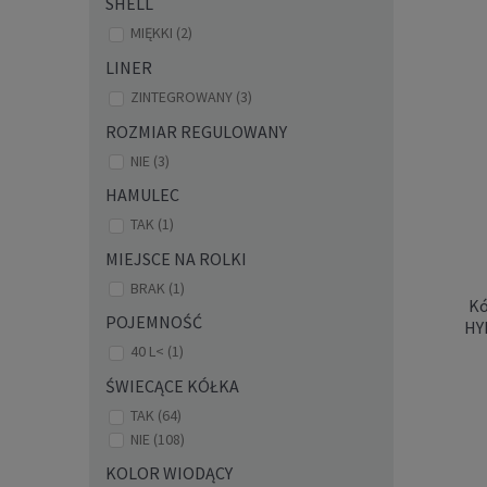
SHELL
HYD
MIĘKKI
(2)
LINER
ZINTEGROWANY
(3)
ROZMIAR REGULOWANY
NIE
(3)
HAMULEC
TAK
(1)
MIEJSCE NA ROLKI
BRAK
(1)
Kó
POJEMNOŚĆ
HY
40 L<
(1)
Kółka
ŚWIECĄCE KÓŁKA
FR S
TAK
(64)
85A 
NIE
(108)
KOLOR WIODĄCY