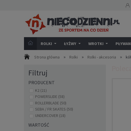
ROLKI
ŁYŻWY
WROTKI
PŁYWANI
»
»
»
Strona główna
Rolki
Rolki - akcesoria
kó
Polec
Filtruj
PRODUCENT
K2
(21)
POWERSLIDE
(58)
ROLLERBLADE
(50)
SEBA / FR SKATES
(50)
UNDERCOVER
(18)
WARTOŚĆ