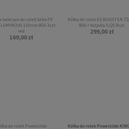
a świecące do rolek Seba FR
Kółka do rolek K2 BOOSTER 
 LUMINOUS 110mm 85A 3szt.
80A + łożyska ILQ5 8szt.
299,00 zł
red
169,00 zł
do rolek Seba FR Skates
T KINGS 80mm 85A 4szt.
black
89,00 zł
DO KOSZYKA
łka do rolek Powerslide
Kółka do rolek Powerslide KIN