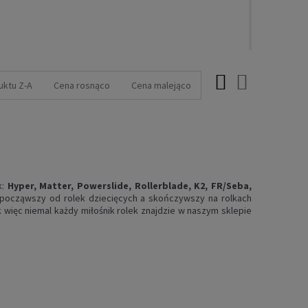
uktu Z-A
Cena rosnąco
Cena malejąco
k:
Hyper, Matter, Powerslide, Rollerblade, K2, FR/Seba,
, począwszy od rolek dziecięcych a skończywszy na rolkach
 więc niemal każdy miłośnik rolek znajdzie w naszym sklepie