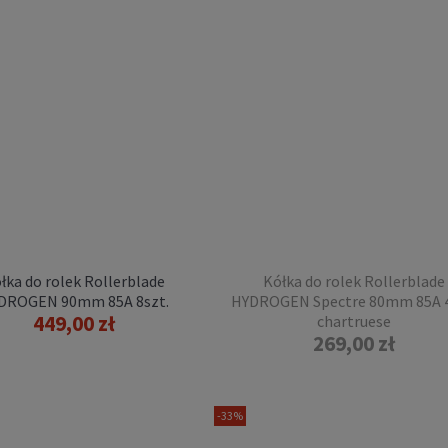
ROGEN SE 80mm 85A +
łożyska ILQ9 8szt.
449,00 zł
POWIADOM O
DOSTĘPNOŚCI
łka do rolek Rollerblade
Kółka do rolek Rollerblade
DROGEN 90mm 85A 8szt.
HYDROGEN Spectre 80mm 85A 4
449,00 zł
chartruese
269,00 zł
 świecące do rolek Seba
kates LUMINOUS 80mm
4szt. green apple glow
149,00 zł
-33%
DO KOSZYKA