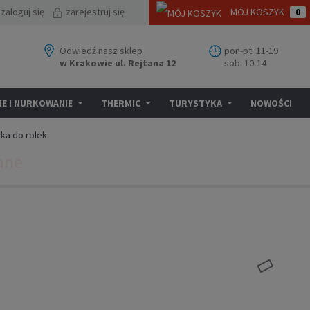
zaloguj się
zarejestruj się
MÓJ KOSZYK
0
Odwiedź nasz sklep
pon-pt: 11-19
w Krakowie ul. Rejtana 12
sob: 10-14
E I NURKOWANIE
THERMIC
TURYSTYKA
NOWOŚCI
łka do rolek
ane