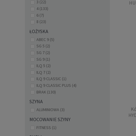
3
(22)
HU
4
(133)
6
(7)
8
(23)
Kółk
ŁOŻYSKA
HYDR
ABEC 9
(5)
SG 5
(2)
Cen
SG 7
(2)
Najniż
SG 9
(1)
ILQ 5
(2)
ILQ 7
(2)
ILQ 9 CLASSIC
(1)
ILQ 9 CLASSIC PLUS
(4)
BRAK
(130)
SZYNA
Kó
ALUMINIOWA
(3)
HYD
MOCOWANIE SZYNY
FITNESS
(1)
Kółk