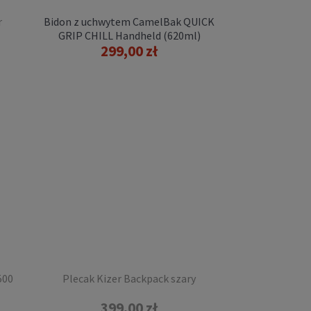
r
Bidon z uchwytem CamelBak QUICK
GRIP CHILL Handheld (620ml)
299,00 zł
500
Plecak Kizer Backpack szary
399,00 zł