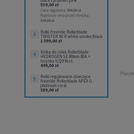
black cyclamen pink
539,00 zł
FIT
Cena regularna:
599,00 zł
Najniższa cena przed obniżką:
539,00 zł
Rolki freeride Rollerblade
TWISTER 90 R white smoke/black
1 599,00 zł
Kółka do rolek Rollerblade
HYDROGEN SE 80mm 85A +
łożyska ILQ9 8szt.
449,00 zł
Plecak
Rolki regulowane dziecięce
freeride Rollerblade APEX G
platinum coral
589,00 zł
Pleca
RUNN