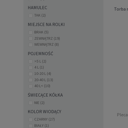
HAMULEC
Torba n
TAK
(2)
MIEJSCE NA ROLKI
BRAK
(5)
ZEWNĄTRZ
(19)
WEWNĄTRZ
(8)
POJEMNOŚĆ
Torba
>5 L
(2)
4 L
(1)
10-20 L
(4)
20-40 L
(13)
40 L<
(10)
ŚWIECĄCE KÓŁKA
NIE
(2)
KOLOR WIODĄCY
Pleca
CZARNY
(27)
BIAŁY
(1)