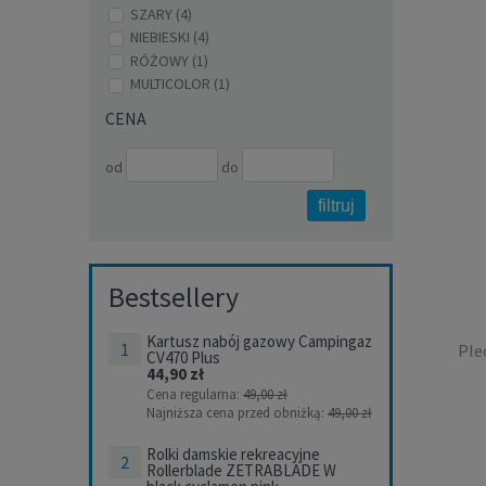
SZARY
(4)
NIEBIESKI
(4)
RÓŻOWY
(1)
MULTICOLOR
(1)
Sas
CENA
od
do
filtruj
Bestsellery
Kartusz nabój gazowy Campingaz
Ple
CV470 Plus
44,90 zł
Cena regularna:
49,00 zł
Najniższa cena przed obniżką:
49,00 zł
Rolki damskie rekreacyjne
Rollerblade ZETRABLADE W
Plec