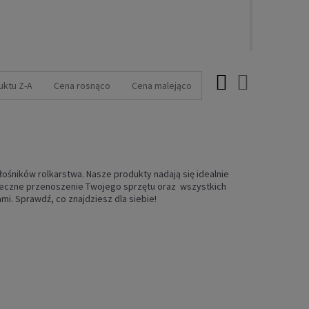
uktu Z-A
Cena rosnąco
Cena malejąco
ośników rolkarstwa. Nasze produkty nadają się idealnie
pieczne przenoszenie Twojego sprzętu oraz wszystkich
i. Sprawdź, co znajdziesz dla siebie!