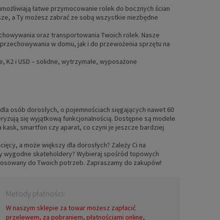
umożliwiają łatwe przymocowanie rolek do bocznych ścian
jsze, a Ty możesz zabrać ze sobą wszystkie niezbędne
echowywania oraz transportowania Twoich rolek. Nasze
 przechowywania w domu, jak i do przewożenia sprzętu na
ade, K2 i USD – solidne, wytrzymałe, wyposażone
 dla osób dorosłych, o pojemnościach sięgających nawet 60
teryzują się wyjątkową funkcjonalnością. Dostępne są modele
 kask, smartfon czy aparat, co czyni je jeszcze bardziej
cięcy, a może większy dla dorosłych? Zależy Ci na
czy wygodne skateholdery? Wybieraj spośród topowych
 dostosowany do Twoich potrzeb. Zapraszamy do zakupów!
Metody płatności:
W naszym sklepie za towar możesz zapłacić
przelewem, za pobraniem, płatnościami online,