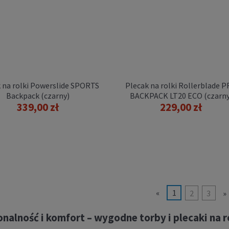
DOSTĘPNOŚCI
 na rolki Powerslide SPORTS
Plecak na rolki Rollerblade 
Backpack (czarny)
BACKPACK LT20 ECO (czarny
339,00 zł
229,00 zł
 na rolki Rollerblade PRO
ACKPACK LT30 ECO
359,00 zł
POWIADOM O
DOSTĘPNOŚCI
«
1
2
3
»
nalność i komfort – wygodne torby i plecaki na r