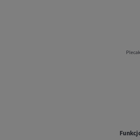
Plecak
Plecak
B
Funkcjo