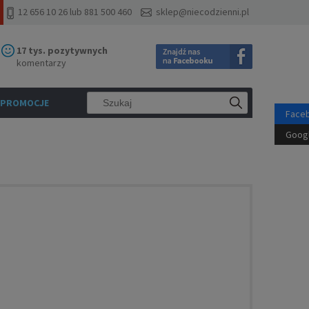
12 656 10 26 lub 881 500 460
sklep@niecodzienni.pl
17 tys. pozytywnych
komentarzy
PROMOCJE
Face
Goog