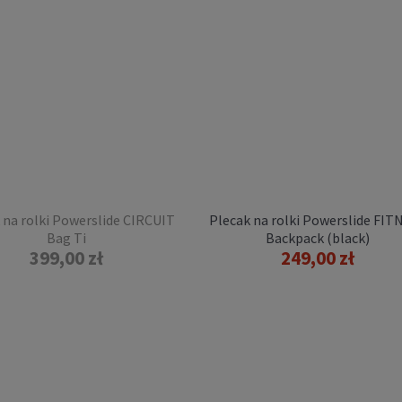
NESS Backpack (grey)
249,00 zł
POWIADOM O
DOSTĘPNOŚCI
 na rolki Powerslide CIRCUIT
Plecak na rolki Powerslide FIT
Bag Ti
Backpack (black)
399,00 zł
249,00 zł
k Powerslide UBC ROAD
ER II Backpack (black)
449,00 zł
POWIADOM O