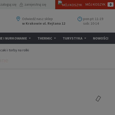
zaloguj się
zarejestruj się
MÓJ KOSZYK
0
Odwiedź nasz sklep
pon-pt: 11-19
w Krakowie ul. Rejtana 12
sob: 10-14
E I NURKOWANIE
THERMIC
TURYSTYKA
NOWOŚCI
caki i torby na rolki
ane