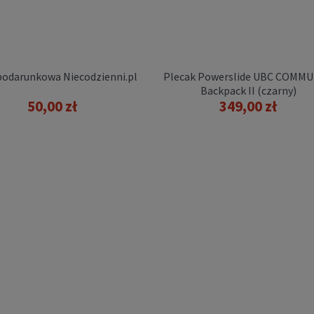
29,99 zł
DO KOSZYKA
podarunkowa Niecodzienni.pl
Plecak Powerslide UBC COMM
Backpack II (czarny)
50,00 zł
349,00 zł
 Rollerblade SKATE BAG
(czarna)
139,00 zł
POWIADOM O
DOSTĘPNOŚCI