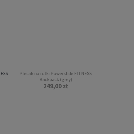
NESS
Plecak na rolki Powerslide FITNESS
Backpack (grey)
249,00 zł