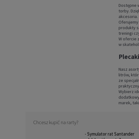
Dostępne w
torby. Dzi
akcesoria.
Oferujemy 
produkty s
treningi cz
W ofercie 
w skatehol
Plec
SPOR
Plecaki
Nasz asort
litrów, kt
ze specjal
praktyczny
Wybierz id
dodatkowyc
marek, tak
Chcesz kupić na rarty?
- Symulator rat Santander