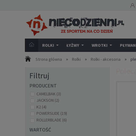
ROLKI
ŁYŻWY
WROTKI
PŁYWANI
»
»
»
Strona główna
Rolki
Rolki - akcesoria
ple
Polec
Filtruj
PRODUCENT
CAMELBAK
(3)
JACKSON
(2)
K2
(4)
POWERSLIDE
(19)
ROLLERBLADE
(6)
WARTOŚĆ