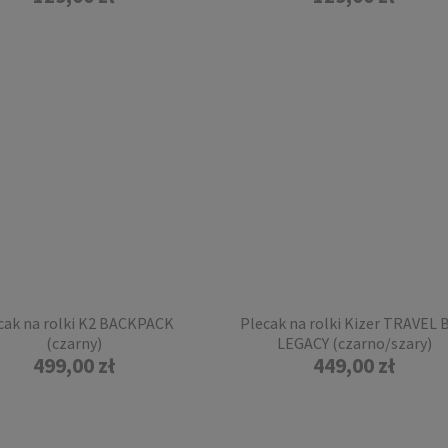
zetka nerka CamelBak
PODIUM FLOW 4
299,00 zł
DO KOSZYKA
cak na rolki K2 BACKPACK
Plecak na rolki Kizer TRAVEL 
(czarny)
LEGACY (czarno/szary)
499,00 zł
449,00 zł
ak na rolki Powerslide