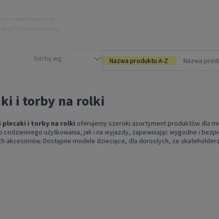
ba na rolki Powerslide
Bag PS II (czarno/biała)
99,99 zł
Sortuj wg:
Nazwa produktu A-Z
Nazwa prod
DO KOSZYKA
ki i torby na rolki
i
plecaki i torby na rolki
oferujemy szeroki asortyment produktów dla mił
 codziennego użytkowania, jak i na wyjazdy, zapewniając wygodne i bez
h akcesoriów. Dostępne modele dziecięce, dla dorosłych, ze skateholderam
yt do transportowania
Powerslide SKATE CARRY
Strap (blue)