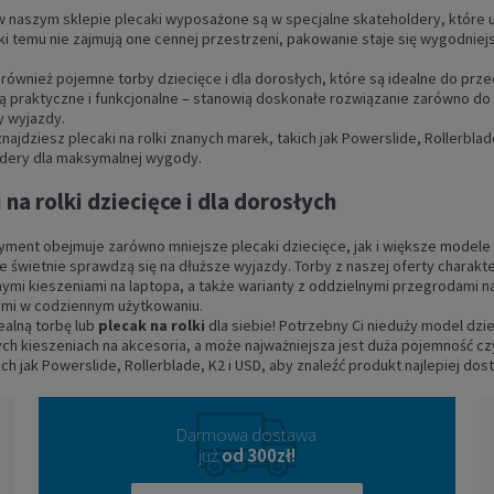
 naszym sklepie plecaki wyposażone są w specjalne skateholdery, które 
ęki temu nie zajmują one cennej przestrzeni, pakowanie staje się wygodnie
również pojemne torby dziecięce i dla dorosłych, które są idealne do prz
ą praktyczne i funkcjonalne – stanowią doskonałe rozwiązanie zarówno do
y wyjazdy.
znajdziesz plecaki na rolki znanych marek, takich jak Powerslide, Rollerbl
dery dla maksymalnej wygody.
ak na rolki Powerslide
TS Backpack (czarny)
 na rolki dziecięce i dla dorosłych
339,00 zł
yment obejmuje zarówno mniejsze plecaki dziecięce, jak i większe modele
óre świetnie sprawdzą się na dłuższe wyjazdy. Torby z naszej oferty charak
DO KOSZYKA
nymi kieszeniami na laptopa, a także warianty z oddzielnymi przegrodami na
mi w codziennym użytkowaniu.
ealną torbę lub
plecak na rolki
dla siebie! Potrzebny Ci nieduży model dzie
h kieszeniach na akcesoria, a może najważniejsza jest duża pojemność 
ich jak Powerslide, Rollerblade, K2 i USD, aby znaleźć produkt najlepiej
Darmowa dostawa
już
od 300zł!