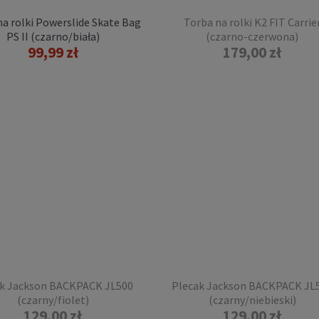
a rolki Powerslide Skate Bag
Torba na rolki K2 FIT Carrie
PS II (czarno/biała)
(czarno-czerwona)
99,99 zł
179,00 zł
 na rolki K2 FIT Carrier
(czarno-czerwona)
179,00 zł
POWIADOM O
DOSTĘPNOŚCI
k Jackson BACKPACK JL500
Plecak Jackson BACKPACK JL
(czarny/fiolet)
(czarny/niebieski)
129,00 zł
129,00 zł