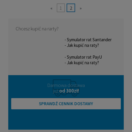
«
1
2
»
Chcesz kupić na rarty?
- Symulator rat Santander
- Jak kupić na raty?
- Symulator rat PayU
- Jak kupić na raty?
Rolki męskie fitness K2 TRIO LT 100 M
Darmowa dostawa
już
od 300zł!
1 199,00 zł
SPRAWDŹ CENNIK DOSTAWY
POWIADOM O DOSTĘPNOŚCI