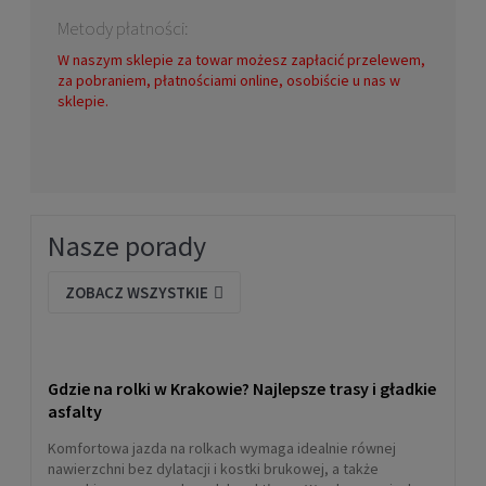
Metody płatności:
W naszym sklepie za towar możesz zapłacić przelewem,
za pobraniem, płatnościami online, osobiście u nas w
sklepie.
Rolki fitness K2 VO2 S 90 BOA
Nasze porady
1 799,00 zł
ZOBACZ WSZYSTKIE
POWIADOM O DOSTĘPNOŚCI
Gdzie na rolki w Krakowie? Najlepsze trasy i gładkie
asfalty
Komfortowa jazda na rolkach wymaga idealnie równej
nawierzchni bez dylatacji i kostki brukowej, a także