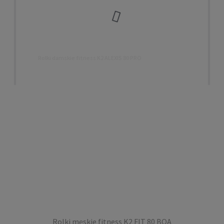
Rolki damskie fitness K2 ALEXIS 80 PRO
779,00 zł
POWIADOM O DOSTĘPNOŚCI
Rolki męskie fitness K2 FIT 80 BOA