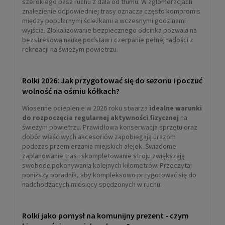
szerokiego pasa ruchu z dala od tłumu. W aglomeracjach
znalezienie odpowiedniej trasy oznacza często kompromis
między popularnymi ścieżkami a wczesnymi godzinami
wyjścia. Zlokalizowanie bezpiecznego odcinka pozwala na
bezstresową naukę podstaw i czerpanie pełnej radości z
rekreacji na świeżym powietrzu.
Rolki damskie fitness K2 VO2 S 90 W
Rolki 2026: Jak przygotować się do sezonu i poczuć
wolność na ośmiu kółkach?
1 699,00 zł
Wiosenne ocieplenie w 2026 roku stwarza
idealne warunki
POWIADOM O DOSTĘPNOŚCI
do rozpoczęcia regularnej aktywności fizycznej
na
świeżym powietrzu. Prawidłowa konserwacja sprzętu oraz
dobór właściwych akcesoriów zapobiegają urazom
podczas przemierzania miejskich alejek. Świadome
zaplanowanie tras i skompletowanie stroju zwiększają
swobodę pokonywania kolejnych kilometrów. Przeczytaj
poniższy poradnik, aby kompleksowo przygotować się do
nadchodzących miesięcy spędzonych w ruchu.
Rolki jako pomysł na komunijny prezent - czym