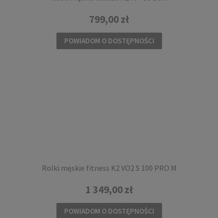
799,00 zł
Rolki regulowane dla dzieci K2 LUMI BOA
POWIADOM O DOSTĘPNOŚCI
699,00 zł
DO KOSZYKA
Rolki męskie fitness K2 VO2 S 100 PRO M
1 349,00 zł
Rolki rekreacyjne męskie K2 FIT 80 ALU
POWIADOM O DOSTĘPNOŚCI