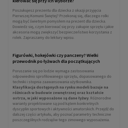
kierować się przy ich wyborze?
Poszukujesz prezentu dla dziecka z okazji przyjęcia
Rolki damskie fitness K2 ALEXIS 90 BOA
Pierwszej Komunii Świętej? Przekonaj się, dlaczego rolki
mogą być świetnym pomysłem na prezent dla dziecka.
Dowiedz się, czym kierować się przy zakupie sprzętu i jakie
akcesoria mogą zwiększyć bezpieczeństwo korzystania z
1 399,00 zł
rolek. Zapraszamy do lektury wpisu.
POWIADOM O DOSTĘPNOŚCI
Figurówki, hokejówki czy panczeny? Wielki
przewodnik po łyżwach dla początkujących
Poruszanie się po lodzie wymaga zastosowania
odpowiednio sprofilowanego sprzętu, dopasowanego do
techniki i stopnia zaawansowania użytkownika.
Klasyfikacja dostępnych na rynku modeli bazuje na
różnicach w budowie zewnętrznej oraz kształcie
ostrza, w jaki wyposażone są dane łyżwy
. Różnorodne
warianty projektowane są pod kątem konkretnych
dyscyplin sportowych i aktywności amatorskich. Przejdź do
dalszej części artykułu, aby poznać parametry techniczne
poszczególnych rodzajów tego zimowego wyposażenia.
Rolki męskie fitness K2 VO2 S 100 PRO M