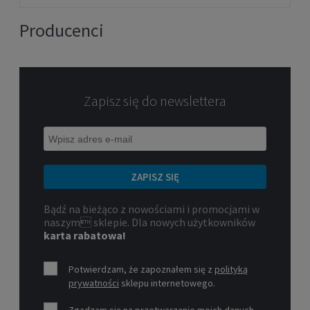
Producenci
1 349,00 zł
POWIADOM O DOSTĘPNOŚCI
Zapisz się do newslettera
ZAPISZ SIĘ
Bądź na bieżąco z nowościami i promocjami w
naszym sklepie. Dla nowych użytkowników
karta rabatowa!
Rolki rekreacyjne męskie K2 FIT 80 PRO
Potwierdzam, że zapoznałem się z
polityką
prywatności
sklepu internetowego.
779,00 zł