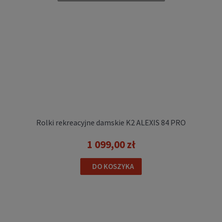
629,00 zł
Cena regularna:
899,00 zł
Najniższa cena przed obniżką:
899,00 zł
DO KOSZYKA
Rolki rekreacyjne damskie K2 ALEXIS 84 PRO
1 099,00 zł
DO KOSZYKA
Rolki regulowane dla dzieci K2 EDDIE PRO
579,00 zł
POWIADOM O DOSTĘPNOŚCI