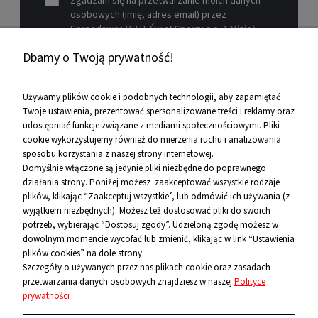
Zgadzam się na przetwarzanie moich danych
POWIADOM O DOSTĘPNOŚCI
osobowych (imię, adres email) przez
Sprzedawcę P.H.U. Świat Sportu s.c. A.Mizioł,
P.Mizioł, ul. Rejtana 12, 30-510 Kraków, NIP 679-
Dbamy o Twoją prywatność!
19-26-977 w celu marketingowym.
Zobacz więcej
Używamy plików cookie i podobnych technologii, aby zapamiętać
Twoje ustawienia, prezentować spersonalizowane treści i reklamy oraz
udostępniać funkcje związane z mediami społecznościowymi. Pliki
Pomoc
cookie wykorzystujemy również do mierzenia ruchu i analizowania
sposobu korzystania z naszej strony internetowej.
Informacje
Domyślnie włączone są jedynie pliki niezbędne do poprawnego
działania strony. Poniżej możesz zaakceptować wszystkie rodzaje
O firmie
plików, klikając “Zaakceptuj wszystkie”, lub odmówić ich używania (z
Rolki regulowane dla dzieci K2 EDDIE BOA
wyjątkiem niezbędnych). Możesz też dostosować pliki do swoich
Kontakt
potrzeb, wybierając “Dostosuj zgody”. Udzieloną zgodę możesz w
dowolnym momencie wycofać lub zmienić, klikając w link “Ustawienia
699,00 zł
12 656 10 26
plików cookies” na dole strony.
Szczegóły o używanych przez nas plikach cookie oraz zasadach
DO KOSZYKA
przetwarzania danych osobowych znajdziesz w naszej
Polityce
881 500 460
prywatności
sklep@niecodzienni.pl