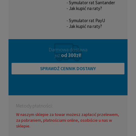
- Symulator rat Santander
- Jak kupić na raty?
- Symulator rat PayU
- Jak kupić na raty?
Darmowa dostawa
już
od 300zł!
SPRAWDŹ CENNIK DOSTAWY
Metody płatności:
W naszym sklepie za towar możesz zapłacić przelewem,
za pobraniem, płatnościami online, osobiście u nas w
sklepie.