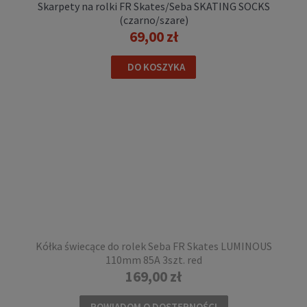
DO KOSZYKA
Skarpety na rolki FR Skates/Seba SKATING SOCKS
(czarno/szare)
69,00 zł
DO KOSZYKA
Kask na rolki Powerslide GUARD helmet berry
219,00 zł
Kółka świecące do rolek Seba FR Skates LUMINOUS
110mm 85A 3szt. red
DO KOSZYKA
169,00 zł
POWIADOM O DOSTĘPNOŚCI