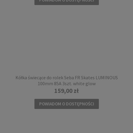
Skarpety rolkarskie Rollerblade KIDS SOCKS
Junior green
Kółka świecące do rolek Seba FR Skates LUMINOUS
49,00 zł
100mm 85A 3szt. white glow
159,00 zł
DO KOSZYKA
POWIADOM O DOSTĘPNOŚCI