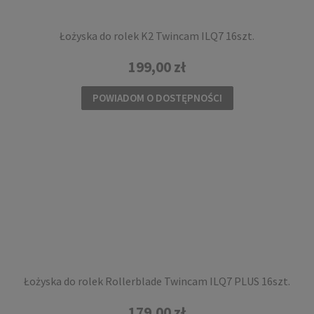
Łożyska do rolek K2 Twincam ILQ7 16szt.
199,00 zł
POWIADOM O DOSTĘPNOŚCI
Ochraniacze dziecięce na rolki Rollerblade
Skate GEAR JR czarne 3 pack
129,00 zł
DO KOSZYKA
Łożyska do rolek Rollerblade Twincam ILQ7 PLUS 16szt.
179,00 zł