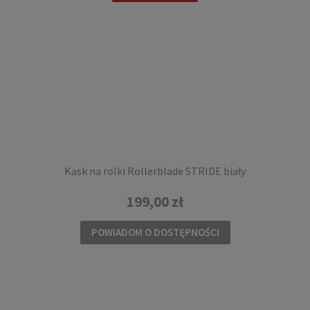
109,00 zł
DO KOSZYKA
Kask na rolki Rollerblade STRIDE biały
199,00 zł
POWIADOM O DOSTĘPNOŚCI
Rolki regulowane dziecięce freeride
Rollerblade APEX G platinum coral
589,00 zł
DO KOSZYKA