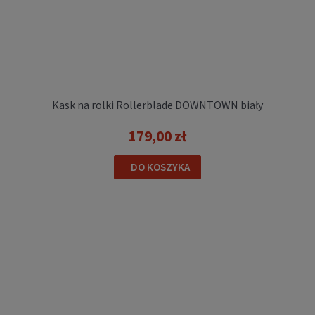
Kask na rolki Rollerblade DOWNTOWN biały
179,00 zł
DO KOSZYKA
Rolki regulowane dziecięce freeride
Rollerblade APEX charcoal yellow
589,00 zł
DO KOSZYKA