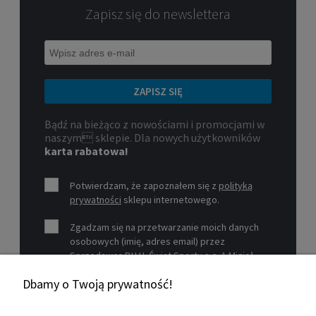
Zapisz się do newslettera
ZAPISZ SIĘ
Bądź na bieżąco z nowościami i promocjami w
naszym sklepie. Dla nowych użytkowników
karta rabatowa!
Potwierdzam, że zapoznałem się z
polityką
prywatności
sklepu internetowego.
Zgadzam się na przetwarzanie moich danych
osobowych (imię, adres email) przez
Sprzedawcę P.H.U. Świat Sportu s.c. A.Mizioł,
P.Mizioł, ul. Rejtana 12, 30-510 Kraków, NIP 679-
Dbamy o Twoją prywatność!
19-26-977 w celu marketingowym.
Zobacz więcej