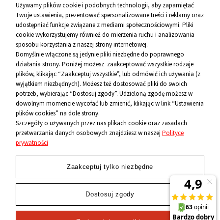
Używamy plików cookie i podobnych technologii, aby zapamiętać
Twoje ustawienia, prezentować spersonalizowane treści i reklamy oraz
udostępniać funkcje związane z mediami społecznościowymi. Pliki
Pomoc
cookie wykorzystujemy również do mierzenia ruchu i analizowania
sposobu korzystania z naszej strony internetowej.
Informacje
Domyślnie włączone są jedynie pliki niezbędne do poprawnego
działania strony. Poniżej możesz zaakceptować wszystkie rodzaje
O firmie
plików, klikając “Zaakceptuj wszystkie”, lub odmówić ich używania (z
wyjątkiem niezbędnych). Możesz też dostosować pliki do swoich
Kontakt
potrzeb, wybierając “Dostosuj zgody”. Udzieloną zgodę możesz w
dowolnym momencie wycofać lub zmienić, klikając w link “Ustawienia
12 656 10 26
plików cookies” na dole strony.
Szczegóły o używanych przez nas plikach cookie oraz zasadach
przetwarzania danych osobowych znajdziesz w naszej
Polityce
881 500 460
prywatności
sklep@niecodzienni.pl
ul. Rejtana 12, 30-510 Kraków
Zaakceptuj tylko niezbędne
pn-pt: 11-19, sob: 10-14
Dostosuj zgody