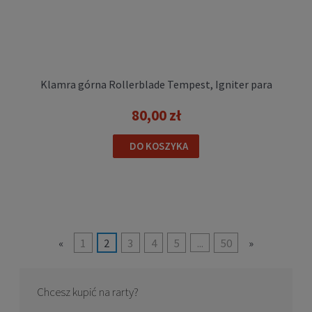
Klamra górna Rollerblade Tempest, Igniter para
80,00 zł
DO KOSZYKA
«
1
2
3
4
5
...
50
»
Chcesz kupić na rarty?