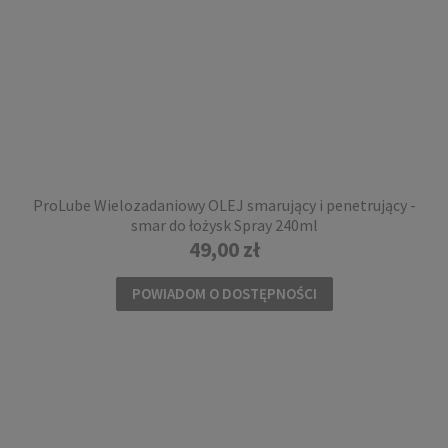
Tulejki do łożysk Powerslide 8mm 8szt.
49,00 zł
DO KOSZYKA
ProLube Wielozadaniowy OLEJ smarujący i penetrujący -
smar do łożysk Spray 240ml
49,00 zł
POWIADOM O DOSTĘPNOŚCI
Torba na rolki Powerslide Skate Bag PS II
(czarno/biała)