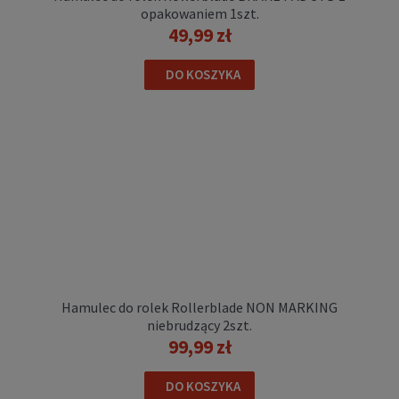
opakowaniem 1szt.
49,99 zł
Śruba do kół Powerslide DOUBLE AXLE 8mm
29mm 1szt
DO KOSZYKA
12,00 zł
DO KOSZYKA
Hamulec do rolek Rollerblade NON MARKING
niebrudzący 2szt.
99,99 zł
Ochraniacze na rolki Triple 8 COVERT Elbow
DO KOSZYKA
Pads sunset łokcie para