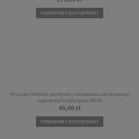
POWIADOM O DOSTĘPNOŚCI
Kask na rolki Rollerblade STRIDE (CE) lunar
blue
319,00 zł
DO KOSZYKA
ProLube Inhibitor penetrant i odrdzewiacz do renowacji
regeneracji łożysk Spray 240ml
45,00 zł
POWIADOM O DOSTĘPNOŚCI