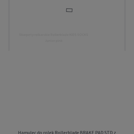
Skarpety rolkarskie Rollerblade KIDS SOCKS
Junior pink
49,00 zł
DO KOSZYKA
Hamulec do rolek Rollerblade BRAKE PAD STD z