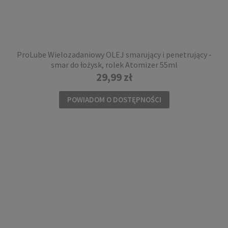
99,99 zł
DO KOSZYKA
ProLube Wielozadaniowy OLEJ smarujący i penetrujący -
smar do łożysk, rolek Atomizer 55ml
29,99 zł
POWIADOM O DOSTĘPNOŚCI
Kółka świecące do rolek Seba FR Skates
LUMINOUS 80mm 85A 4szt. cotton candy
149,00 zł