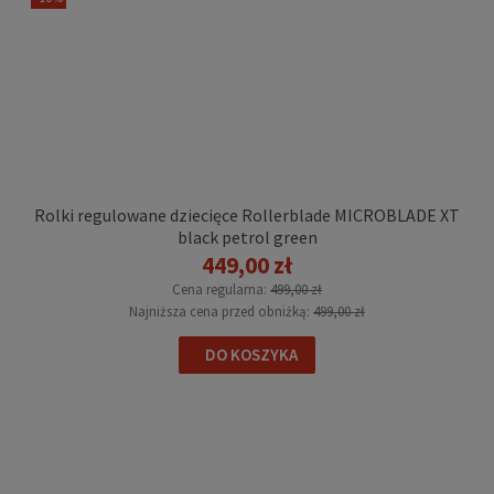
Rolki regulowane dziecięce Rollerblade MICROBLADE XT
Karta podarunkowa Niecodzienni.pl
black petrol green
449,00 zł
Cena regularna:
499,00 zł
50,00 zł
Najniższa cena przed obniżką:
499,00 zł
DO KOSZYKA
DO KOSZYKA