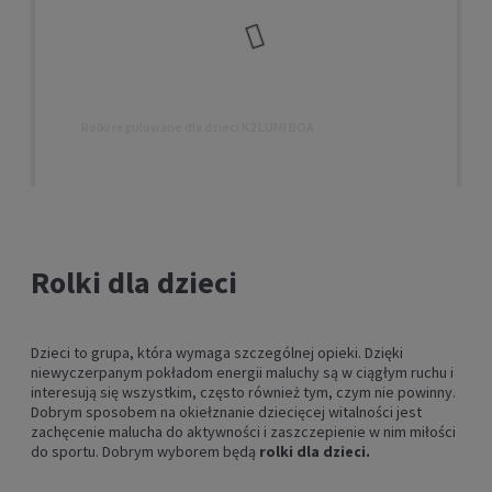
Rolki regulowane dla dzieci K2 LUMI BOA
699,00 zł
DO KOSZYKA
Rolki dla dzieci
Dzieci to grupa, która wymaga szczególnej opieki. Dzięki
niewyczerpanym pokładom energii maluchy są w ciągłym ruchu i
interesują się wszystkim, często również tym, czym nie powinny.
Dobrym sposobem na okiełznanie dziecięcej witalności jest
zachęcenie malucha do aktywności i zaszczepienie w nim miłości
do sportu. Dobrym wyborem będą
rolki dla dzieci.