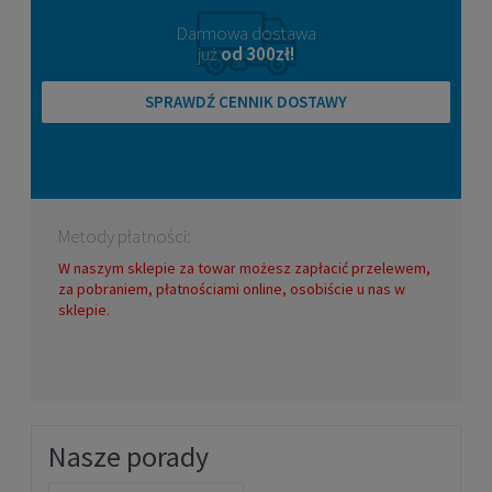
Darmowa dostawa
już
od 300zł!
SPRAWDŹ CENNIK DOSTAWY
Metody płatności:
W naszym sklepie za towar możesz zapłacić przelewem,
za pobraniem, płatnościami online, osobiście u nas w
sklepie.
Nasze porady