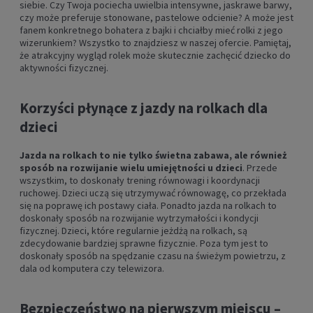
siebie. Czy Twoja pociecha uwielbia intensywne, jaskrawe barwy,
czy może preferuje stonowane, pastelowe odcienie? A może jest
fanem konkretnego bohatera z bajki i chciałby mieć rolki z jego
wizerunkiem? Wszystko to znajdziesz w naszej ofercie. Pamiętaj,
że atrakcyjny wygląd rolek może skutecznie zachęcić dziecko do
aktywności fizycznej.
Korzyści płynące z jazdy na rolkach dla
dzieci
Jazda na rolkach to nie tylko świetna zabawa, ale również
sposób na rozwijanie wielu umiejętności u dzieci
. Przede
wszystkim, to doskonały trening równowagi i koordynacji
ruchowej. Dzieci uczą się utrzymywać równowagę, co przekłada
się na poprawę ich postawy ciała. Ponadto jazda na rolkach to
doskonały sposób na rozwijanie wytrzymałości i kondycji
fizycznej. Dzieci, które regularnie jeżdżą na rolkach, są
zdecydowanie bardziej sprawne fizycznie. Poza tym jest to
doskonały sposób na spędzanie czasu na świeżym powietrzu, z
dala od komputera czy telewizora.
Bezpieczeństwo na pierwszym miejscu –