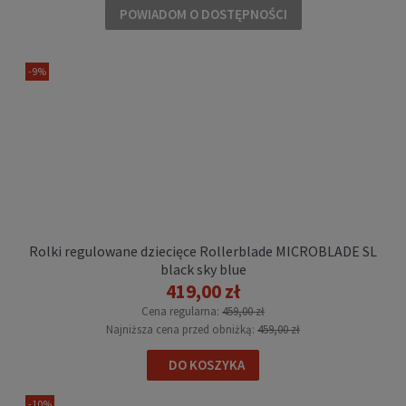
POWIADOM O DOSTĘPNOŚCI
DO KOSZYKA
-9%
Rolki regulowane dziecięce Rollerblade MICROBLADE SL
Rolki regulowane dziecięce Rollerblade
black sky blue
MICROBLADE SL black/red
419,00 zł
399,99 zł
Cena regularna:
459,00 zł
Cena regularna:
459,00 zł
Najniższa cena przed obniżką:
459,00 zł
Najniższa cena przed obniżką:
459,00 zł
DO KOSZYKA
DO KOSZYKA
-10%