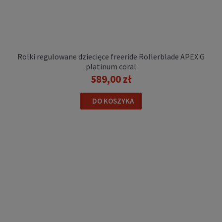
579,00 zł
POWIADOM O DOSTĘPNOŚCI
Rolki regulowane dziecięce freeride Rollerblade APEX G
platinum coral
589,00 zł
DO KOSZYKA
Rolki regulowane dziecięce freeride
Rollerblade APEX charcoal yellow
589,00 zł
DO KOSZYKA