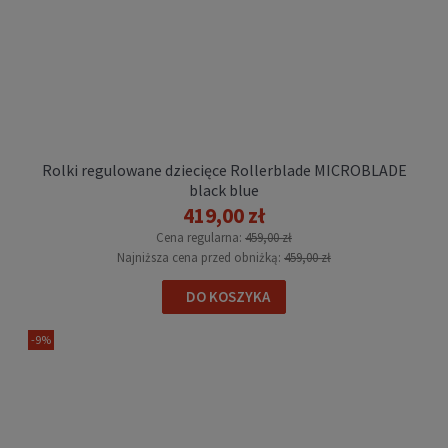
Rolki regulowane dziecięce Rollerblade
MICROBLADE SL black sky blue
Rolki regulowane dziecięce Rollerblade MICROBLADE
419,00 zł
black blue
Cena regularna:
459,00 zł
419,00 zł
Najniższa cena przed obniżką:
459,00 zł
Cena regularna:
459,00 zł
DO KOSZYKA
Najniższa cena przed obniżką:
459,00 zł
DO KOSZYKA
-9%