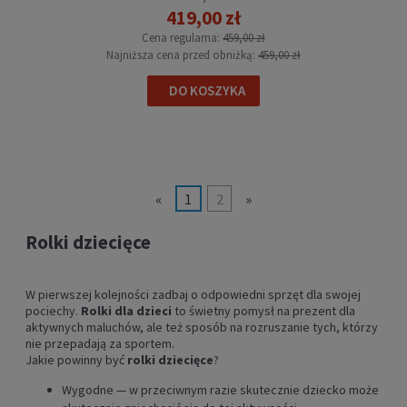
419,00 zł
Cena regularna:
459,00 zł
Najniższa cena przed obniżką:
459,00 zł
DO KOSZYKA
«
1
2
»
Rolki dziecięce
W pierwszej kolejności zadbaj o odpowiedni sprzęt dla swojej
pociechy.
Rolki dla dzieci
to świetny pomysł na prezent dla
aktywnych maluchów, ale też sposób na rozruszanie tych, którzy
nie przepadają za sportem.
Jakie powinny być
rolki dziecięce
?
Wygodne — w przeciwnym razie skutecznie dziecko może