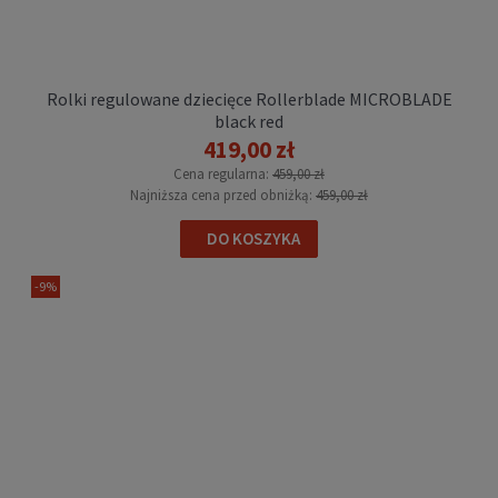
Rolki regulowane dziecięce Rollerblade
MICROBLADE black blue
Rolki regulowane dziecięce Rollerblade MICROBLADE
419,00 zł
black red
Cena regularna:
459,00 zł
419,00 zł
Najniższa cena przed obniżką:
459,00 zł
Cena regularna:
459,00 zł
DO KOSZYKA
Najniższa cena przed obniżką:
459,00 zł
DO KOSZYKA
-9%
Rolki regulowane dla dzieci K2 EDDIE BOA