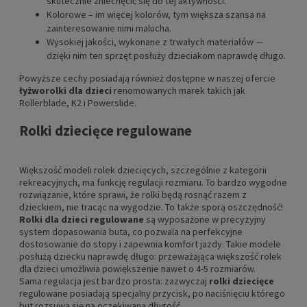
skutecznie zniechęcić się do tej aktywności.
Kolorowe – im więcej kolorów, tym większa szansa na
zainteresowanie nimi malucha.
Wysokiej jakości, wykonane z trwałych materiałów —
dzięki nim ten sprzęt posłuży dzieciakom naprawdę długo.
Powyższe cechy posiadają również dostępne w naszej ofercie
łyżworolki dla dzieci
renomowanych marek takich jak
Rollerblade, K2 i Powerslide.
Rolki dziecięce regulowane
Większość modeli rolek dziecięcych, szczególnie z kategorii
rekreacyjnych, ma funkcję regulacji rozmiaru. To bardzo wygodne
rozwiązanie, które sprawi, że rolki będą rosnąć razem z
dzieckiem, nie tracąc na wygodzie. To także sporą oszczędność!
Rolki dla dzieci regulowane
są wyposażone w precyzyjny
system dopasowania buta, co pozwala na perfekcyjne
dostosowanie do stopy i zapewnia komfort jazdy. Takie modele
posłużą dziecku naprawdę długo: przeważająca większość rolek
dla dzieci umożliwia powiększenie nawet o 4-5 rozmiarów.
Sama regulacja jest bardzo prosta: zazwyczaj
rolki dziecięce
regulowane posiadają specjalny przycisk, po naciśnięciu którego
but rozsuwa się na oczekiwaną długość.