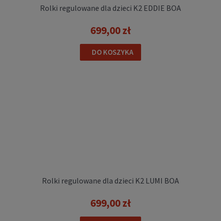
Rolki regulowane dla dzieci K2 EDDIE BOA
699,00 zł
DO KOSZYKA
Rolki regulowane dziecięce Rollerblade
MICROBLADE XT black petrol green
449,00 zł
Cena regularna:
499,00 zł
Najniższa cena przed obniżką:
499,00 zł
Rolki regulowane dla dzieci K2 LUMI BOA
DO KOSZYKA
699,00 zł