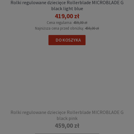
Rolki regulowane dziecięce Rollerblade MICROBLADE G
black light blue
699,00 zł
419,00 zł
Cena regularna:
459,00 zł
DO KOSZYKA
Najniższa cena przed obniżką:
459,00 zł
DO KOSZYKA
Rolki regulowane dziecięce Rollerblade
Rolki regulowane dziecięce Rollerblade MICROBLADE G
MICROBLADE SL black/lime
black pink
419,00 zł
459,00 zł
Cena regularna:
459,00 zł
Najniższa cena przed obniżką:
459,00 zł