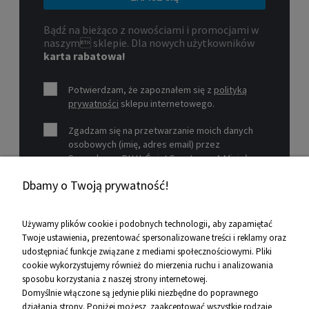
Bądź na bieżąco z nowościami i promocjami w
naszym sklepie. Dla nowych użytkowników
karta rabatowa!
Potwierdzam, że zapoznałem się z
polityką
prywatności
sklepu internetowego.
Zgadzam się na przetwarzanie moich danych
osobowych (imię, adres email) przez
Sprzedawcę P.H.U. Świat Sportu s.c. A.Mizioł,
P.Mizioł, ul. Rejtana 12, 30-510 Kraków, NIP 679-
Dbamy o Twoją prywatność!
19-26-977 w celu marketingowym.
Zobacz więcej
Używamy plików cookie i podobnych technologii, aby zapamiętać
Twoje ustawienia, prezentować spersonalizowane treści i reklamy oraz
udostępniać funkcje związane z mediami społecznościowymi. Pliki
Pomoc
cookie wykorzystujemy również do mierzenia ruchu i analizowania
sposobu korzystania z naszej strony internetowej.
Informacje
Domyślnie włączone są jedynie pliki niezbędne do poprawnego
działania strony. Poniżej możesz zaakceptować wszystkie rodzaje