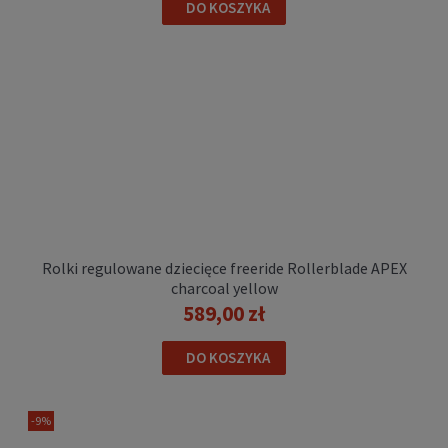
DO KOSZYKA
Rolki regulowane dziecięce Rollerblade
MICROBLADE SL black/lavender/light blue
419,00 zł
Rolki regulowane dziecięce freeride Rollerblade APEX
charcoal yellow
POWIADOM O DOSTĘPNOŚCI
589,00 zł
DO KOSZYKA
-9%