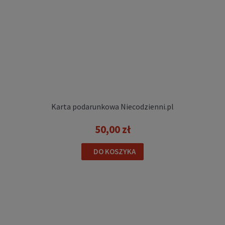
Rolki regulowane dziecięce freeride
Rollerblade APEX G platinum coral
589,00 zł
DO KOSZYKA
Karta podarunkowa Niecodzienni.pl
50,00 zł
DO KOSZYKA
Rolki regulowane dla dzieci K2 EDDIE PRO