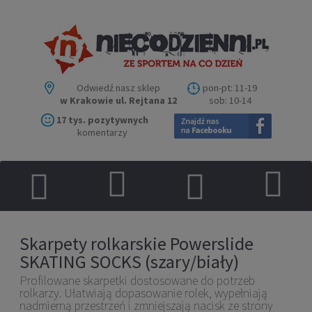
Odwiedź nasz sklep
pon-pt: 11-19
w Krakowie ul. Rejtana 12
sob: 10-14
17 tys. pozytywnych
komentarzy
Skarpety rolkarskie Powerslide
SKATING SOCKS (szary/biały)
Profilowane skarpetki dostosowane do potrzeb
rolkarzy. Ułatwiają dopasowanie rolek, wypełniają
nadmierną przestrzeń i zmniejszają nacisk ze strony