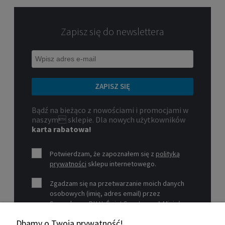
Zapisz się do newslettera
ZAPISZ SIĘ
Bądź na bieżąco z nowościami i promocjami w
naszym sklepie. Dla nowych użytkowników
karta rabatowa!
Potwierdzam, że zapoznałem się z
polityką
prywatności
sklepu internetowego.
Zgadzam się na przetwarzanie moich danych
osobowych (imię, adres email) przez
Sprzedawcę P.H.U. Świat Sportu s.c. A.Mizioł,
P.Mizioł, ul. Rejtana 12, 30-510 Kraków, NIP 679-
Dbamy o Twoją prywatność!
19-26-977 w celu marketingowym.