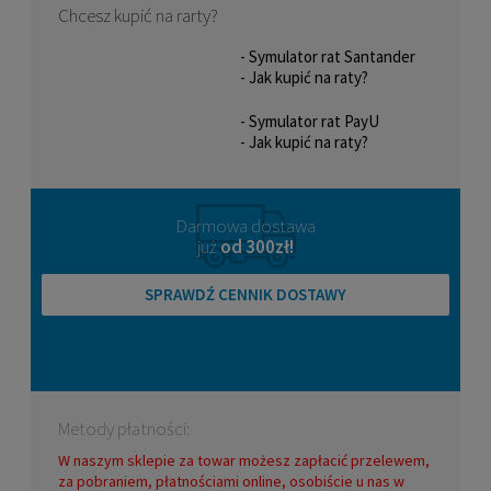
Chcesz kupić na rarty?
- Symulator rat Santander
- Jak kupić na raty?
- Symulator rat PayU
- Jak kupić na raty?
Skarpety na rolki FR Skates/Seba
SKATING SOCKS (czarno/szare)
69,00 zł
Darmowa dostawa
już
od 300zł!
DO KOSZYKA
SPRAWDŹ CENNIK DOSTAWY
Metody płatności:
W naszym sklepie za towar możesz zapłacić przelewem,
za pobraniem, płatnościami online, osobiście u nas w