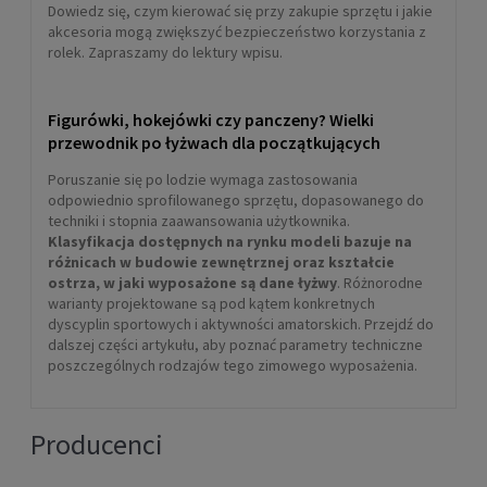
Najniższa cena przed obniżką:
199,00 zł
Dowiedz się, czym kierować się przy zakupie sprzętu i jakie
akcesoria mogą zwiększyć bezpieczeństwo korzystania z
POWIADOM O DOSTĘPNOŚCI
rolek. Zapraszamy do lektury wpisu.
Figurówki, hokejówki czy panczeny? Wielki
przewodnik po łyżwach dla początkujących
Poruszanie się po lodzie wymaga zastosowania
odpowiednio sprofilowanego sprzętu, dopasowanego do
techniki i stopnia zaawansowania użytkownika.
Klasyfikacja dostępnych na rynku modeli bazuje na
różnicach w budowie zewnętrznej oraz kształcie
ostrza, w jaki wyposażone są dane łyżwy
. Różnorodne
warianty projektowane są pod kątem konkretnych
dyscyplin sportowych i aktywności amatorskich. Przejdź do
dalszej części artykułu, aby poznać parametry techniczne
poszczególnych rodzajów tego zimowego wyposażenia.
Producenci