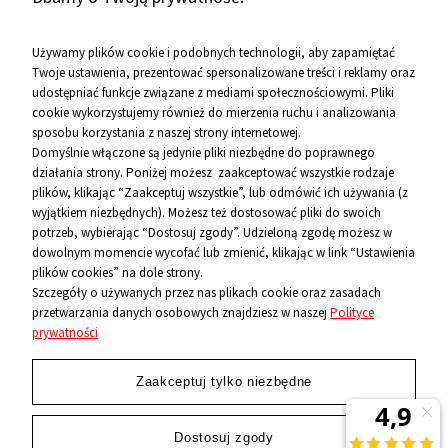
Zobacz więcej
Używamy plików cookie i podobnych technologii, aby zapamiętać
Twoje ustawienia, prezentować spersonalizowane treści i reklamy oraz
udostępniać funkcje związane z mediami społecznościowymi. Pliki
Pomoc
cookie wykorzystujemy również do mierzenia ruchu i analizowania
sposobu korzystania z naszej strony internetowej.
Informacje
Domyślnie włączone są jedynie pliki niezbędne do poprawnego
działania strony. Poniżej możesz zaakceptować wszystkie rodzaje
O firmie
plików, klikając “Zaakceptuj wszystkie”, lub odmówić ich używania (z
wyjątkiem niezbędnych). Możesz też dostosować pliki do swoich
Kontakt
potrzeb, wybierając “Dostosuj zgody”. Udzieloną zgodę możesz w
dowolnym momencie wycofać lub zmienić, klikając w link “Ustawienia
12 656 10 26
plików cookies” na dole strony.
Szczegóły o używanych przez nas plikach cookie oraz zasadach
przetwarzania danych osobowych znajdziesz w naszej
Polityce
881 500 460
prywatności
sklep@niecodzienni.pl
ul. Rejtana 12, 30-510 Kraków
Zaakceptuj tylko niezbędne
pn-pt: 11-19, sob: 10-14
Dostosuj zgody