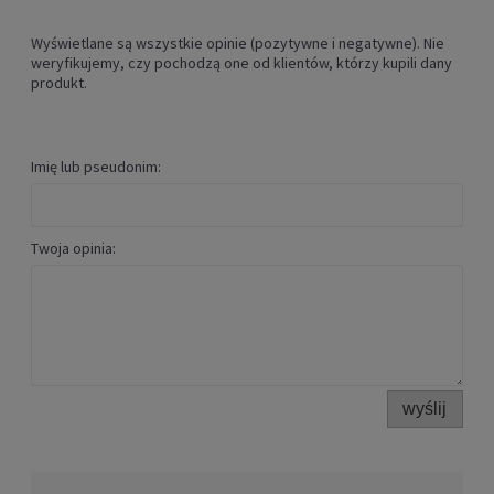
Wyświetlane są wszystkie opinie (pozytywne i negatywne). Nie
weryfikujemy, czy pochodzą one od klientów, którzy kupili dany
produkt.
Imię lub pseudonim:
Łyżwy hokejowe Bauer X-LP
Twoja opinia:
539,00 zł
POWIADOM O DOSTĘPNOŚCI
wyślij