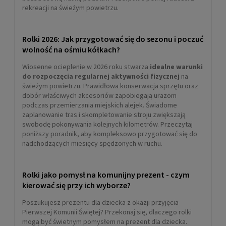
HIGH PERFORMANCE black/coral
rekreacji na świeżym powietrzu.
69,00 zł
Rolki 2026: Jak przygotować się do sezonu i poczuć
DO KOSZYKA
wolność na ośmiu kółkach?
Wiosenne ocieplenie w 2026 roku stwarza
idealne warunki
do rozpoczęcia regularnej aktywności fizycznej
na
świeżym powietrzu. Prawidłowa konserwacja sprzętu oraz
dobór właściwych akcesoriów zapobiegają urazom
podczas przemierzania miejskich alejek. Świadome
zaplanowanie tras i skompletowanie stroju zwiększają
swobodę pokonywania kolejnych kilometrów. Przeczytaj
poniższy poradnik, aby kompleksowo przygotować się do
nadchodzących miesięcy spędzonych w ruchu.
Rolki jako pomysł na komunijny prezent - czym
Łyżwy hokejowe Tempish PRO ICE
kierować się przy ich wyborze?
Poszukujesz prezentu dla dziecka z okazji przyjęcia
239,00 zł
Pierwszej Komunii Świętej? Przekonaj się, dlaczego rolki
mogą być świetnym pomysłem na prezent dla dziecka.
Cena regularna:
309,00 zł