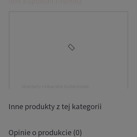
Inni kupowali również
Skarpety rolkarskie Rollerblade
KIDS SOCKS Junior pink
Inne produkty z tej kategorii
49,00 zł
DO KOSZYKA
Opinie o produkcie (0)