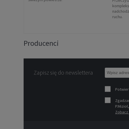
Przeczyta
kompleks
nadchodz
ruchu.
Producenci
Zapisz się do newslettera
Potwier
Zgadzam
P.Mizioł
Zobacz 