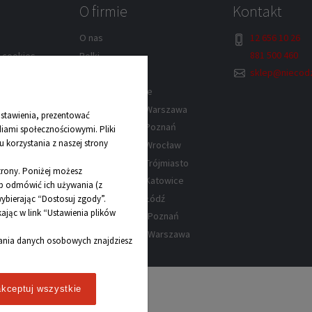
O firmie
Kontakt
12 656 10 26
O nas
881 500 460
w cookies
Rolki
sklep@niecodz
lek – Kraków
Kontakt
Dane kontaktowe
rów
Sklep z rolkami Warszawa
stawienia, prezentować
wa
Sklep z rolkami Poznań
diami społecznościowymi. Pliki
 korzystania z naszej strony
y
Sklep z rolkami Wrocław
Sklep z rolkami Trójmiasto
strony. Poniżej możesz
Sklep z rolkami Katowice
lub odmówić ich używania (z
Sklep z rolkami Łódź
ybierając “Dostosuj zgody”.
jąc w link “Ustawienia plików
Sklep z łyżwami Poznań
Sklep z łyżwami Warszawa
zania danych osobowych znajdziesz
kceptuj wszystkie