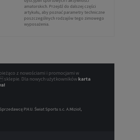
dyscyplin sportowych i aktywności
amatorskich. Przejdź do dalszej części
artykułu, aby poznać parametry techniczne
poszczególnych rodzajów tego zimowego
wyposażenia.
bieżąco z nowościami i promocjami w
 sklepie. Dla nowych użytkowników
karta
wa!
rzedawcę P.H.U. Świat Sportu s.c. A.Mizioł,