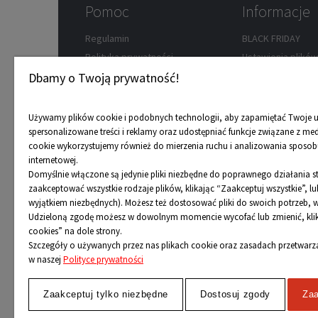
Pomoc
Informacje
Regulamin
BLACK FRIDAY
Polityka prywatności
Ustawienia plikó
Zwroty
Wypożyczalnia ro
Dbamy o Twoją prywatność!
Koszty dostawy
Przedsprzedaż
Formy płatności
Dostępność towa
Używamy plików cookie i podobnych technologii, aby zapamiętać Twoje u
Reklamacje
Karta podarunko
spersonalizowane treści i reklamy oraz udostępniać funkcje związane z me
cookie wykorzystujemy również do mierzenia ruchu i analizowania sposobu
FAQ
Program rabatow
internetowej.
Mapa strony
Nasze porady
Domyślnie włączone są jedynie pliki niezbędne do poprawnego działania 
Odbiór osobisty
zaakceptować wszystkie rodzaje plików, klikając “Zaakceptuj wszystkie”, 
wyjątkiem niezbędnych). Możesz też dostosować pliki do swoich potrzeb, w
Udzieloną zgodę możesz w dowolnym momencie wycofać lub zmienić, klika
cookies” na dole strony.
Szczegóły o używanych przez nas plikach cookie oraz zasadach przetwar
w naszej
Polityce prywatności
Zaakceptuj tylko niezbędne
Dostosuj zgody
Zaa
2024 © Wszelkie Prawa Zastrzeżone
Niecodzienni.pl
-
sklep z rolkami
,
łyżwami
i
wrotkami