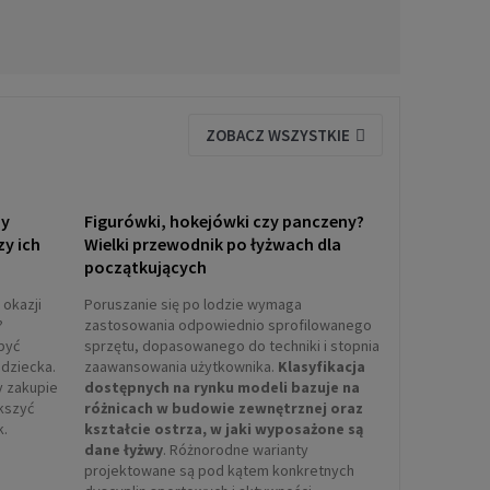
ZOBACZ WSZYSTKIE
ny
Figurówki, hokejówki czy panczeny?
zy ich
Wielki przewodnik po łyżwach dla
początkujących
 okazji
Poruszanie się po lodzie wymaga
?
zastosowania odpowiednio sprofilowanego
być
sprzętu, dopasowanego do techniki i stopnia
dziecka.
zaawansowania użytkownika.
Klasyfikacja
y zakupie
dostępnych na rynku modeli bazuje na
ększyć
różnicach w budowie zewnętrznej oraz
k.
kształcie ostrza, w jaki wyposażone są
dane łyżwy
. Różnorodne warianty
projektowane są pod kątem konkretnych