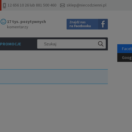
12 656 10 26 lub 881 500 460
sklep@niecodzienni.pl
17 tys. pozytywnych
komentarzy
PROMOCJE
Face
Goog