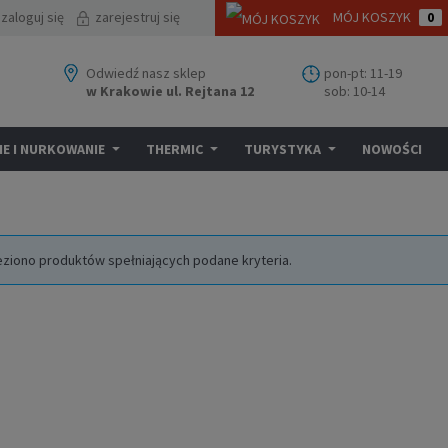
zaloguj się
zarejestruj się
MÓJ KOSZYK
0
Odwiedź nasz sklep
pon-pt: 11-19
w Krakowie ul. Rejtana 12
sob: 10-14
E I NURKOWANIE
THERMIC
TURYSTYKA
NOWOŚCI
eziono produktów spełniających podane kryteria.