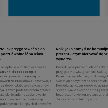
26: Jak przygotować się do
Rolki jako pomysł na komunij
i poczuć wolność na ośmiu
prezent - czym kierować się pr
?
wyborze?
ocieplenie w 2026 roku stwarza
Poszukujesz prezentu dla dziecka z
warunki do rozpoczęcia
przyjęcia Pierwszej Komunii Świętej
ej aktywności fizycznej
na
Przekonaj się, dlaczego rolki mogą 
powietrzu. Prawidłowa konserwacja
świetnym pomysłem na prezent dla 
oraz dobór właściwych akcesoriów
Dowiedz się, czym kierować się prz
ają urazom podczas przemierzania
sprzętu i jakie akcesoria mogą zwi
 alejek. Świadome zaplanowanie
bezpieczeństwo korzystania z role
ompletowanie stroju zwiększają
Zapraszamy do lektury wpisu.
pokonywania kolejnych kilometrów.