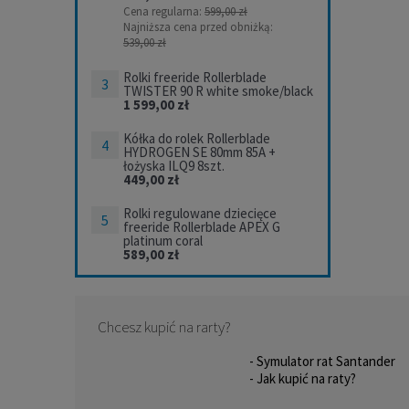
Cena regularna:
599,00 zł
Najniższa cena przed obniżką:
539,00 zł
Rolki freeride Rollerblade
TWISTER 90 R white smoke/black
1 599,00 zł
Kółka do rolek Rollerblade
HYDROGEN SE 80mm 85A +
łożyska ILQ9 8szt.
449,00 zł
Rolki regulowane dziecięce
freeride Rollerblade APEX G
platinum coral
589,00 zł
Chcesz kupić na rarty?
- Symulator rat Santander
- Jak kupić na raty?