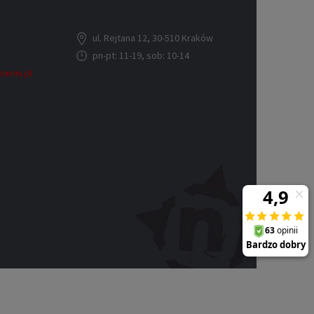
ul. Rejtana 12, 30-510 Kraków
pn-pt: 11-19, sob: 10-14
ienni.pl