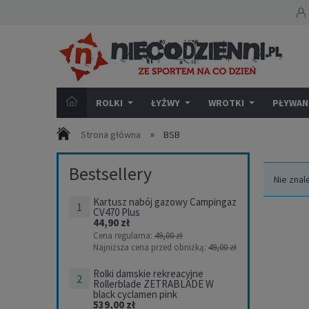
ROLKI
ŁYŻWY
WROTKI
PŁYWANI
»
Strona główna
BSB
Bestsellery
Nie znal
Kartusz nabój gazowy Campingaz
CV470 Plus
44,90 zł
Cena regularna:
49,00 zł
Najniższa cena przed obniżką:
49,00 zł
Rolki damskie rekreacyjne
Rollerblade ZETRABLADE W
black cyclamen pink
539,00 zł