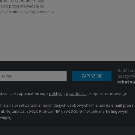
j poniższy poradnik, aby
owo przygotować się do
ących miesięcy spędzonych w
Bądź na 
naszym
ZAPISZ SIĘ
rabato
dzam, że zapoznałem się z
polityką prywatności
sklepu internetowego.
 się na przetwarzanie moich danych osobowych (imię, adres email) przez Sp
, ul. Rejtana 12, 30-510 Kraków, NIP 679-19-26-977 w celu marketingowym.
więcej