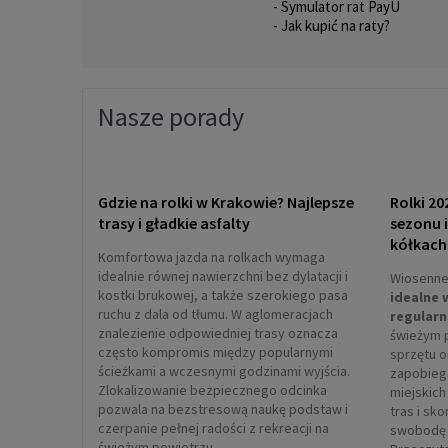
- Symulator rat PayU
- Jak kupić na raty?
Nasze porady
Gdzie na rolki w Krakowie? Najlepsze
Rolki 20
trasy i gładkie asfalty
sezonu 
kółkach
Komfortowa jazda na rolkach wymaga
idealnie równej nawierzchni bez dylatacji i
Wiosenne 
kostki brukowej, a także szerokiego pasa
idealne 
ruchu z dala od tłumu. W aglomeracjach
regularn
znalezienie odpowiedniej trasy oznacza
świeżym 
często kompromis między popularnymi
sprzętu 
ścieżkami a wczesnymi godzinami wyjścia.
zapobieg
Zlokalizowanie bezpiecznego odcinka
miejskich
pozwala na bezstresową naukę podstaw i
tras i sk
czerpanie pełnej radości z rekreacji na
swobodę 
świeżym powietrzu.