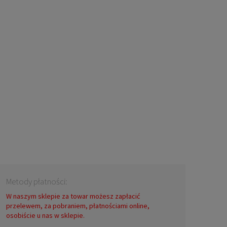
Metody płatności:
W naszym sklepie za towar możesz zapłacić
przelewem, za pobraniem, płatnościami online,
osobiście u nas w sklepie.