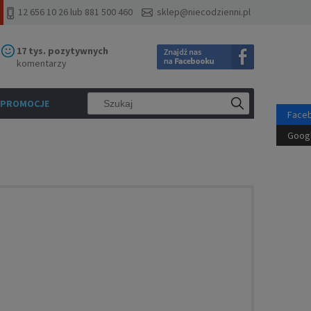
12 656 10 26 lub 881 500 460
sklep@niecodzienni.pl
17 tys. pozytywnych
komentarzy
PROMOCJE
Face
Goog