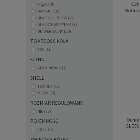
Ochr
MĘSKI
(8)
Roller
DAMSKI
(16)
DLA CHŁOPCÓW
(2)
DLA DZIEWCZYNEK
(3)
UNIWERSALNY
(50)
TWARDOŚĆ KOŁA
80A
(1)
SZYNA
O
Roll
ALUMINIOWA
(3)
SHELL
TWARDY
(11)
MIĘKKI
(3)
ROZMIAR REGULOWANY
NIE
(27)
Ochra
POJEMNOŚĆ
SLEEVE
40 L<
(2)
ŚWIECĄCE KÓŁKA