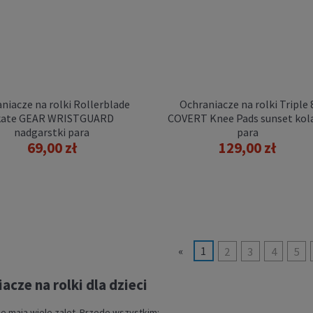
niacze na rolki Rollerblade
Ochraniacze na rolki Triple 
kate GEAR WRISTGUARD
COVERT Knee Pads sunset kol
nadgarstki para
para
69,00 zł
129,00 zł
chraniacze na rolki
blade SKATE GEAR 3 pack
139,00 zł
DO KOSZYKA
«
1
2
3
4
5
acze na rolki dla dzieci
e mają wiele zalet. Przede wszystkim: