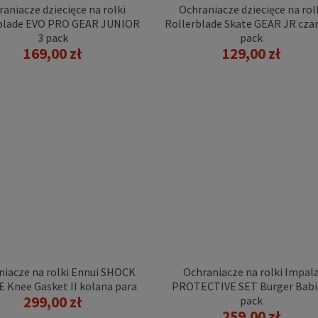
aniacze dziecięce na rolki
Ochraniacze dziecięce na rol
blade EVO PRO GEAR JUNIOR
Rollerblade Skate GEAR JR czar
3 pack
pack
169,00 zł
129,00 zł
chraniacze na rolki
erblade SKATE GEAR W 3
pack
139,00 zł
POWIADOM O
DOSTĘPNOŚCI
niacze na rolki Ennui SHOCK
Ochraniacze na rolki Impal
 Knee Gasket II kolana para
PROTECTIVE SET Burger Babi
299,00 zł
pack
259,00 zł