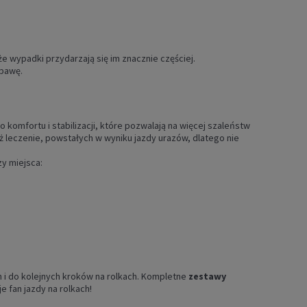
 wypadki przydarzają się im znacznie częściej.
abawę.
komfortu i stabilizacji, które pozwalają na więcej szaleństw
iż leczenie, powstałych w wyniku jazdy urazów, dlatego nie
zy miejsca:
h i do kolejnych kroków na rolkach. Kompletne
zestawy
 fan jazdy na rolkach!