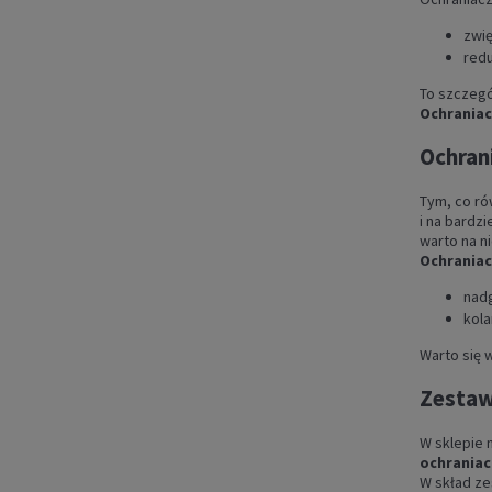
zwi
redu
To szczegó
Ochraniacz
Ochrani
Tym, co ró
i na bardz
warto na n
Ochraniac
nadg
kola
Warto się w
Zestaw
W sklepie 
ochraniacz
W skład ze