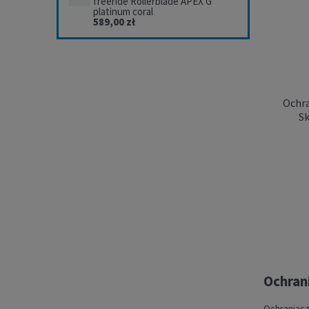
freeride Rollerblade APEX G
platinum coral
589,00 zł
Ochra
S
O
Roller
Ochrani
Ochraniacz