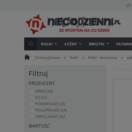
ROLKI
ŁYŻWY
WROTKI
PŁYWANI
»
»
»
Strona główna
Rolki
Rolki - akcesoria
oc
Polec
Filtruj
PRODUCENT
ENNUI
(26)
K2
(11)
POWERSLIDE
(23)
ROLLERBLADE
(14)
TRIPLE EIGHT
(21)
WARTOŚĆ