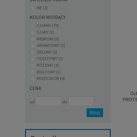
NIE
(2)
KOLOR WIODĄCY
CZARNY
(70)
Spod
SZARY
(1)
BU
NIEBIESKI
(3)
GRANATOWY
(2)
ZIELONY
(2)
FIOLETOWY
(2)
RÓŻOWY
(2)
BRĄZOWY
(1)
MULTICOLOR
(4)
CENA
Och
PROTEC
od
do
filtruj
Spod