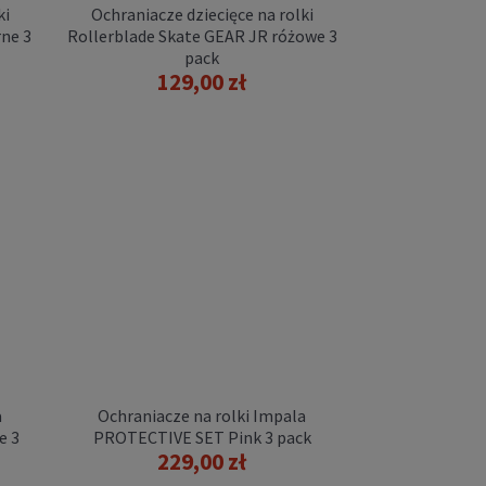
ki
Ochraniacze dziecięce na rolki
ne 3
Rollerblade Skate GEAR JR różowe 3
pack
129,00 zł
a
Ochraniacze na rolki Impala
e 3
PROTECTIVE SET Pink 3 pack
229,00 zł