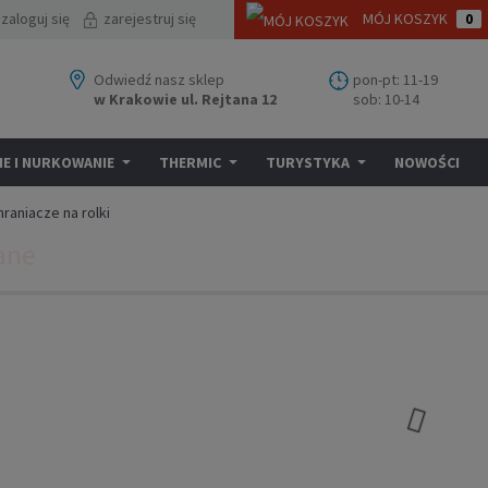
zaloguj się
zarejestruj się
MÓJ KOSZYK
0
Odwiedź nasz sklep
pon-pt: 11-19
w Krakowie ul. Rejtana 12
sob: 10-14
E I NURKOWANIE
THERMIC
TURYSTYKA
NOWOŚCI
hraniacze na rolki
ane