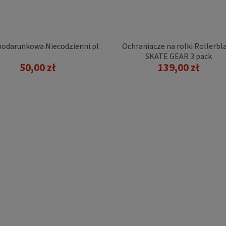
139,00 zł
DO KOSZYKA
podarunkowa Niecodzienni.pl
Ochraniacze na rolki Rollerbl
SKATE GEAR 3 pack
50,00 zł
139,00 zł
aniacze na rolki Ennui
PARK 3 pack
249,00 zł
DO KOSZYKA