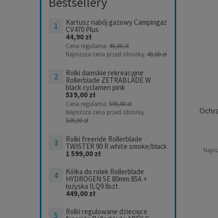
Bestsellery
SKOR
Kartusz nabój gazowy Campingaz
CV470 Plus
44,90 zł
Cena regularna:
49,00 zł
Najniższa cena przed obniżką:
49,00 zł
Rolki damskie rekreacyjne
Rollerblade ZETRABLADE W
black cyclamen pink
539,00 zł
Cena regularna:
599,00 zł
Ochra
Najniższa cena przed obniżką:
539,00 zł
Rolki freeride Rollerblade
TWISTER 90 R white smoke/black
Najni
1 599,00 zł
Ochran
Kółka do rolek Rollerblade
HYDROGEN SE 80mm 85A +
Roll
łożyska ILQ9 8szt.
449,00 zł
Rolki regulowane dziecięce