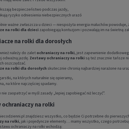
ększają bezpieczeństwo podczas jazdy,
kują ryzyko odniesienia niebezpiecznych urazó
lnie ważne zwłaszcza u dzieci — niespożyta energia maluchów powoduje, że
e na rolki dla dzieci
zapobiegają kontuzjom i pozwalają im na świetną z
acze na rolki dla dorosłych
wnież należy do zalet
ochraniaczy na rolki
, jest zapewnienie dodatkowego 
iej odważną jazdę.
Zestawy ochraniaczy na rolki
są też znacznie tańsze n
ich oszczędzać.
ze na rolki dla dorosłych
skutecznie chronią najbardziej narażone na ura
arstki, na których naturalnie się opieramy,
na, na które najczęściej spadamy.
 nie zaopatrzyć w myśl zasady „lepiej zapobiegać niż leczyć”.
 ochraniaczy na rolki
niecodzienni.pl znajdziesz wszystko, co będzie Ci potrzebne do pierwszyc
y na rolki
, jak i pojedyncze elementy… mamy wszystko, czego potrzebuje
stawu ochraniaczy na rolki wchodzą: