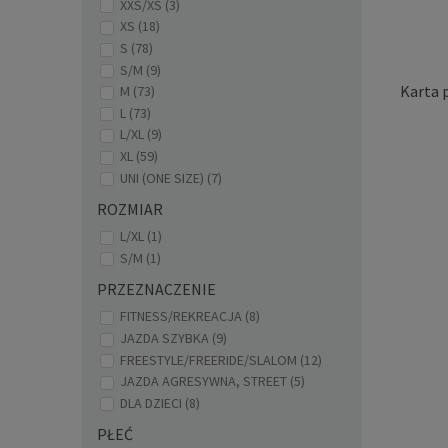
XXS/XS
(3)
XS
(18)
S
(78)
S/M
(9)
Karta 
M
(73)
L
(73)
L/XL
(9)
XL
(59)
UNI (ONE SIZE)
(7)
ROZMIAR
L/XL
(1)
S/M
(1)
PRZEZNACZENIE
Ochr
FITNESS/REKREACJA
(8)
JAZDA SZYBKA
(9)
FREESTYLE/FREERIDE/SLALOM
(12)
JAZDA AGRESYWNA, STREET
(5)
DLA DZIECI
(8)
PŁEĆ