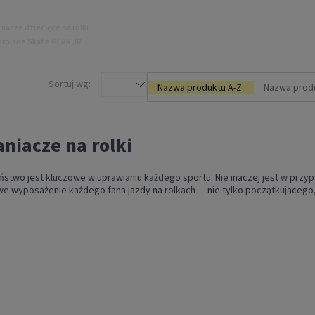
iacze dziecięce na rolki
erblade Skate GEAR JR
czarne 3 pack
129,00 zł
Sortuj wg:
Nazwa produktu A-Z
Nazwa prod
DO KOSZYKA
niacze na rolki
stwo jest kluczowe w uprawianiu każdego sportu. Nie inaczej jest w przyp
 wyposażenie każdego fana jazdy na rolkach — nie tylko początkującego
chraniacze na rolki
slide STANDARD 3 pack