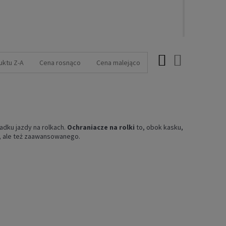
uktu Z-A
Cena rosnąco
Cena malejąco
adku jazdy na rolkach.
Ochraniacze na rolki
to, obok kasku,
, ale też zaawansowanego.