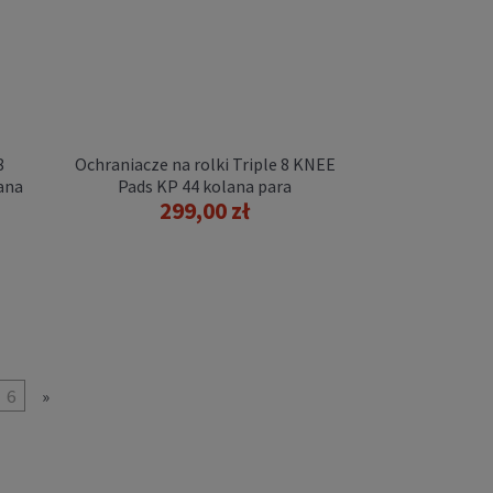
8
Ochraniacze na rolki Triple 8 KNEE
ana
Pads KP 44 kolana para
299,00 zł
6
»