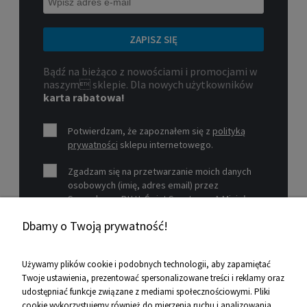
ZAPISZ SIĘ
Bądź na bieżąco z nowościami i promocjami w
naszym sklepie. Dla nowych użytkowników
karta rabatowa!
Potwierdzam, że zapoznałem się z
polityką
prywatności
sklepu internetowego.
Zgadzam się na przetwarzanie moich danych
osobowych (imię, adres email) przez
Sprzedawcę P.H.U. Świat Sportu s.c. A.Mizioł,
P.Mizioł, ul. Rejtana 12, 30-510 Kraków, NIP 679-
Dbamy o Twoją prywatność!
19-26-977 w celu marketingowym.
Zobacz więcej
Używamy plików cookie i podobnych technologii, aby zapamiętać
Twoje ustawienia, prezentować spersonalizowane treści i reklamy oraz
udostępniać funkcje związane z mediami społecznościowymi. Pliki
Pomoc
cookie wykorzystujemy również do mierzenia ruchu i analizowania