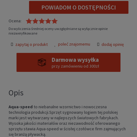
POWIADOM O DOSTĘPNOŚCI
Ocena:
Do wyliczenia średniej oceny uwzględniane są wyłącznie opinie
niezweryfikowane
poleć znajomemu
zapytaj o produkt
dodaj opinię
Darmowa wysyłka
przy zamówieniu od 300zł
Opis
Aqua-speed
to niebanalne wzornictwo i nowoczesna
technologia produkcji.Sprzęt sygnowany logiem tej polskiej
marki jest wytwarzany w najlepszych światowych fabrykach.
Wysoka jakości materiałów oraz niezawodność oferowanego
sprzętu stawia Aqua-speed w ścisłej czołówce firm zajmujących
się branżą pływacką.