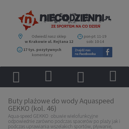
Odwiedź nasz sklep
pon-pt: 11-19
w Krakowie ul. Rejtana 12
sob: 10-14
17 tys. pozytywnych
komentarzy
Buty plażowe do wody Aquaspeed
GEKKO (kol. 46)
Aqua-speed GEKKO obuwie wielofunkcyjne
odpowiednie zarówno podczas spacerów po plaży jak i
podczas uprawiania wszelakich sportów, pływanie,