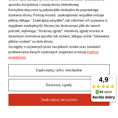
sposobu korzystania z naszej strony internetowej.
Informacje
Domyślnie włączone są jedynie pliki niezbędne do poprawnego
działania strony. Poniżej możesz zaakceptować wszystkie rodzaje
O firmie
plików, klikając “Zaakceptuj wszystkie”, lub odmówić ich używania (z
wyjątkiem niezbędnych). Możesz też dostosować pliki do swoich
Kontakt
potrzeb, wybierając “Dostosuj zgody”. Udzieloną zgodę możesz w
dowolnym momencie wycofać lub zmienić, klikając w link “Ustawienia
plików cookies” na dole strony.
12 656 10 26
Szczegóły o używanych przez nas plikach cookie oraz zasadach
przetwarzania danych osobowych znajdziesz w naszej
Polityce
881 500 460
prywatności
sklep@niecodzienni.pl
ul. Rejtana 12, 30-510 Kraków
Zaakceptuj tylko niezbędne
pn-pt: 11-19, sob: 10-14
Dostosuj zgody
Zaakceptuj wszystkie
2024 © Wszelkie Prawa Zastrzeżone
Niecodzienni.pl
-
sklep z rolkami
,
łyżwami
i
wrotkami
Sklep internetowy Shoper.pl