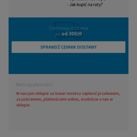
- Jak kupić na raty?
Darmowa dostawa
już
od 300zł!
SPRAWDŹ CENNIK DOSTAWY
Metody płatności:
W naszym sklepie za towar możesz zapłacić przelewem,
za pobraniem, płatnościami online, osobiście u nas w
sklepie.