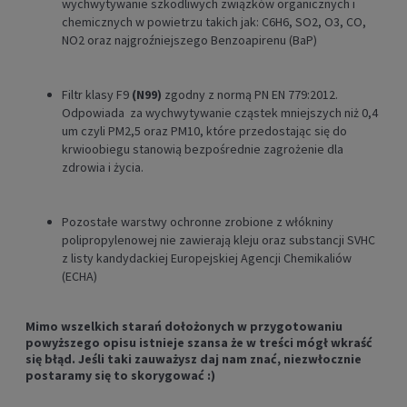
wychwytywanie szkodliwych związków organicznych i
chemicznych w powietrzu takich jak: C6H6, SO2, O3, CO,
NO2 oraz najgroźniejszego Benzoapirenu (BaP)
Filtr klasy F9
(N99)
zgodny z normą PN EN 779:2012.
Odpowiada za wychwytywanie cząstek mniejszych niż 0,4
um czyli PM2,5 oraz PM10, które przedostając się do
krwioobiegu stanowią bezpośrednie zagrożenie dla
zdrowia i życia.
Pozostałe warstwy ochronne zrobione z włókniny
polipropylenowej nie zawierają kleju oraz substancji SVHC
z listy kandydackiej Europejskiej Agencji Chemikaliów
(ECHA)
Mimo wszelkich starań dołożonych w przygotowaniu
powyższego opisu istnieje szansa że w treści mógł wkraść
się błąd. Jeśli taki zauważysz daj nam znać, niezwłocznie
postaramy się to skorygować :)