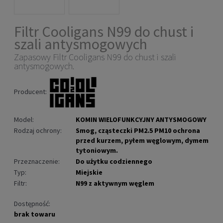
Filtr Cooligans N99 do chust i
szali antysmogowych
Zapasowy Filtr Cooligans N99 do chust i szali
antysmogowych.
Producent:
Model:
KOMIN WIELOFUNKCYJNY ANTYSMOGOWY
Rodzaj ochrony:
Smog, cząsteczki PM2.5 PM10 ochrona
przed kurzem, pyłem węglowym, dymem
tytoniowym.
Przeznaczenie:
Do użytku codziennego
Typ:
Miejskie
Filtr:
N99 z aktywnym węglem
Dostępność:
brak towaru