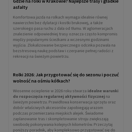
Gdzie na rolki w Krakowie? Najlepsze trasy i gładkie
asfalty
Komfortowa jazda na rolkach wymaga idealnie równej
nawierzchni bez dylatacji i kostki brukowej, a także
szerokiego pasa ruchu z dala od tłumu. W aglomeracjach
znalezienie odpowiedniej trasy oznacza często kompromis
między popularnymi ścieżkami a wczesnymi godzinami
wyjścia. Zlokalizowanie bezpiecznego odcinka pozwala na
bezstresową naukę podstaw i czerpanie pełnej radości z
rekreacji na świeżym powietrzu.
Rolki 2026: Jak przygotować się do sezonu i poczuć
wolność na ośmiu kółkach?
Wiosenne ocieplenie w 2026 roku stwarza
idealne warunki
do rozpoczęcia regularnej aktywności fizycznej
na
świeżym powietrzu. Prawidłowa konserwacja sprzętu oraz
dobór właściwych akcesoriów zapobiegają urazom
podczas przemierzania miejskich alejek. Świadome
zaplanowanie tras i skompletowanie stroju zwiększają
swobodę pokonywania kolejnych kilometrów. Przeczytaj
poniższy poradnik, aby kompleksowo przygotować się do