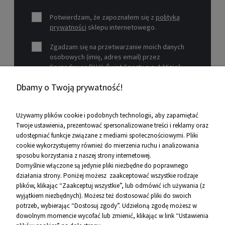
Potwierdzam, że zapoznałem się z
polityką
prywatności
sklepu internetowego.
Zgadzam się na przetwarzanie moich danych
osobowych (imię, adres email) przez
Sprzedawcę P.H.U. Świat Sportu s.c. A.Mizioł,
P.Mizioł, ul. Rejtana 12, 30-510 Kraków, NIP 679-
Dbamy o Twoją prywatność!
19-26-977 w celu marketingowym.
Zobacz więcej
Używamy plików cookie i podobnych technologii, aby zapamiętać
Twoje ustawienia, prezentować spersonalizowane treści i reklamy oraz
udostępniać funkcje związane z mediami społecznościowymi. Pliki
Pomoc
cookie wykorzystujemy również do mierzenia ruchu i analizowania
sposobu korzystania z naszej strony internetowej.
Informacje
Domyślnie włączone są jedynie pliki niezbędne do poprawnego
działania strony. Poniżej możesz zaakceptować wszystkie rodzaje
O firmie
plików, klikając “Zaakceptuj wszystkie”, lub odmówić ich używania (z
wyjątkiem niezbędnych). Możesz też dostosować pliki do swoich
Kontakt
potrzeb, wybierając “Dostosuj zgody”. Udzieloną zgodę możesz w
dowolnym momencie wycofać lub zmienić, klikając w link “Ustawienia