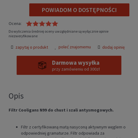
POWIADOM O DOSTĘPNOŚCI
Ocena:
Do wyliczenia średniej oceny uwzględniane są wyłącznie opinie
niezweryfikowane
poleć znajomemu
zapytaj o produkt
dodaj opinię
Darmowa wysyłka
przy zamówieniu od 300zł
Opis
Filtr Cooligans N99 do chust i szali antysmogowych.
Filtr z certyfikowaną matą nasyconą aktywnym węglem o
odpowiedniej gramaturze. Filtr odpowiada za