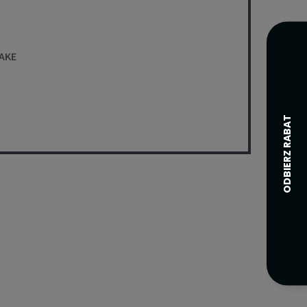
RAKE
ade,