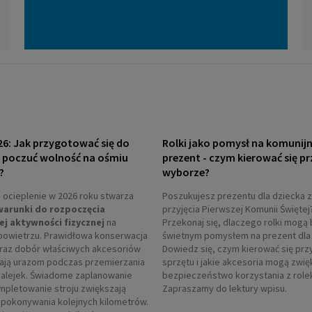
26: Jak przygotować się do
Rolki jako pomysł na komunij
i poczuć wolność na ośmiu
prezent - czym kierować się pr
?
wyborze?
ocieplenie w 2026 roku stwarza
Poszukujesz prezentu dla dziecka z
warunki do rozpoczęcia
przyjęcia Pierwszej Komunii Świętej
ej aktywności fizycznej
na
Przekonaj się, dlaczego rolki mogą 
powietrzu. Prawidłowa konserwacja
świetnym pomysłem na prezent dla 
oraz dobór właściwych akcesoriów
Dowiedz się, czym kierować się prz
ają urazom podczas przemierzania
sprzętu i jakie akcesoria mogą zwi
 alejek. Świadome zaplanowanie
bezpieczeństwo korzystania z role
ompletowanie stroju zwiększają
Zapraszamy do lektury wpisu.
pokonywania kolejnych kilometrów.