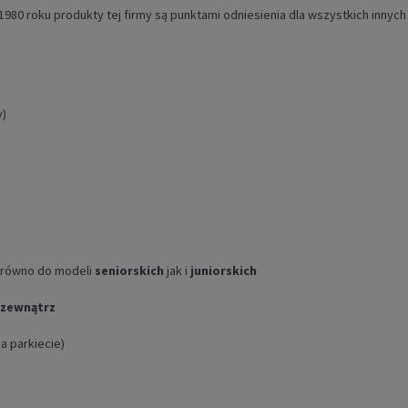
980 roku produkty tej firmy są punktami odniesienia dla wszystkich innych 
y)
arówno do modeli
seniorskich
jak i
juniorskich
 zewnątrz
a parkiecie)