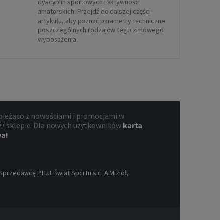
dyscyplin sportowych i aktywności
amatorskich. Przejdź do dalszej części
artykułu, aby poznać parametry techniczne
poszczególnych rodzajów tego zimowego
wyposażenia.
bieżąco z nowościami i promocjami w
 sklepie. Dla nowych użytkowników
karta
wa!
rzedawcę P.H.U. Świat Sportu s.c. A.Mizioł,