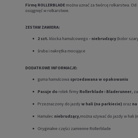
Firmę ROLLERBLADE
można uznać za twórcę rolkarstwa. Od 1
osiągnięć w rolkarstwie.
ZESTAW ZAWIERA:
2 szt.
klocka hamulcowego
- niebrudzący
(kolor szar
śruba i nakrętka mocujące
DODATKOWE INFORMACJE:
guma hamulcowa
sprzedawana w opakowaniu
Pasuje do
rolek firmy
Rollerblade
i
Bladerunner
, z
Przeznaczony do jazdy
w hali (na parkiecie)
oraz
na
Hamulec
niebrudzący
,można używać do jazdy w hali (n
Oryginalne części zamienne Rollerblade