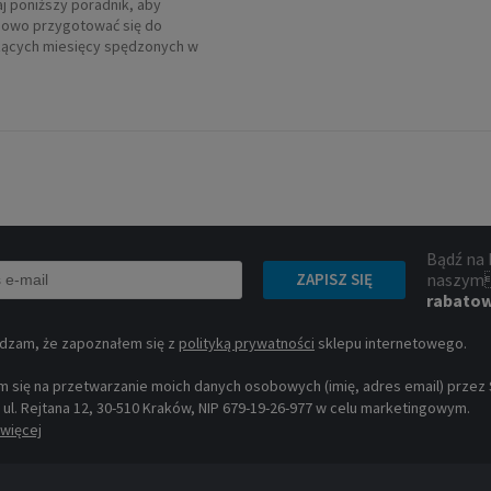
j poniższy poradnik, aby
owo przygotować się do
ących miesięcy spędzonych w
Bądź na 
naszym
ZAPISZ SIĘ
rabato
dzam, że zapoznałem się z
polityką prywatności
sklepu internetowego.
 się na przetwarzanie moich danych osobowych (imię, adres email) przez Sp
, ul. Rejtana 12, 30-510 Kraków, NIP 679-19-26-977 w celu marketingowym.
więcej