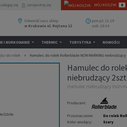
zaloguj się
zarejestruj się
MÓJ KOSZYK
0
Odwiedź nasz sklep
pon-pt: 11-19
w Krakowie ul. Rejtana 12
sob: 10-14
E I NURKOWANIE
THERMIC
TURYSTYKA
NOWOŚCI
»
ęści do rolek
Hamulec do rolek Rollerblade NON MARKING niebrudzący 
Hamulec do role
niebrudzący 2szt
Hamulec niebrudzący (non-mar
Producent:
Przeznaczenie:
Do rolek Rol
Kolor wiodący:
Szary