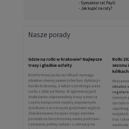
- Symulator rat PayU
- Jak kupić na raty?
Nasze porady
Gdzie na rolki w Krakowie? Najlepsze
Rolki 20
trasy i gładkie asfalty
sezonu 
kółkach
Komfortowa jazda na rolkach wymaga
idealnie równej nawierzchni bez dylatacji i
Wiosenne 
kostki brukowej, a także szerokiego pasa
idealne 
ruchu z dala od tłumu. W aglomeracjach
regularn
znalezienie odpowiedniej trasy oznacza
świeżym 
często kompromis między popularnymi
sprzętu 
ścieżkami a wczesnymi godzinami wyjścia.
zapobieg
Zlokalizowanie bezpiecznego odcinka
miejskich
pozwala na bezstresową naukę podstaw i
tras i sk
czerpanie pełnej radości z rekreacji na
swobodę 