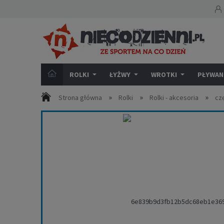
ROLKI
ŁYŻWY
WROTKI
PŁYWANI
»
»
»
Strona główna
Rolki
Rolki - akcesoria
cz