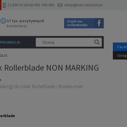
12 656 10 26 lub 881 500 460
sklep@niecodzienni.pl
17 tys. pozytywnych
komentarzy
PROMOCJE
Face
2szt.
Goog
k Rollerblade NON MARKING
.
king) do rolek Rollerblade i Bladerunner.
lerblade