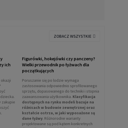
ZOBACZ WSZYSTKIE
ny
Figurówki, hokejówki czy panczeny?
zy ich
Wielki przewodnik po łyżwach dla
początkujących
 okazji
Poruszanie się po lodzie wymaga
?
zastosowania odpowiednio sprofilowanego
być
sprzętu, dopasowanego do techniki i stopnia
dziecka.
zaawansowania użytkownika.
Klasyfikacja
y zakupie
dostępnych na rynku modeli bazuje na
ększyć
różnicach w budowie zewnętrznej oraz
k.
kształcie ostrza, w jaki wyposażone są
dane łyżwy
. Różnorodne warianty
projektowane są pod kątem konkretnych