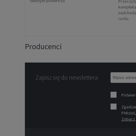
świeżym powietrzu.
Przeczyta
kompleks
nadchodz
ruchu.
Producenci
Zapisz się do newslettera
Potwier
Zgadzam
P.Mizioł
Zobacz 