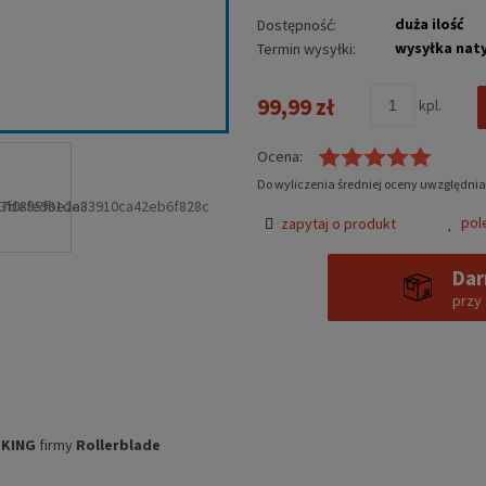
duża ilość
Dostępność:
wysyłka nat
Termin wysyłki:
99,99 zł
kpl.
Ocena:
Do wyliczenia średniej oceny uwzględnia
pol
zapytaj o produkt
Dar
przy
RKING
firmy
Rollerblade