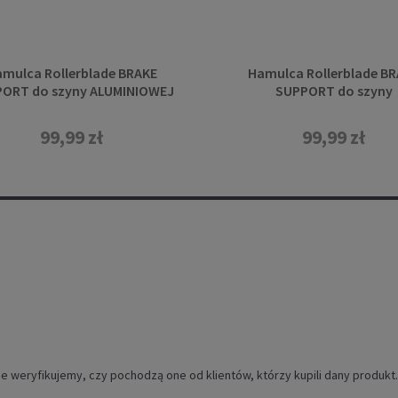
mulca Rollerblade BRAKE
Hamulca Rollerblade B
ORT do szyny ALUMINIOWEJ
SUPPORT do szyny
roblade, Sirio, Spark) 84mm
Kompozytowej (Zetrabl
80mm
Sirio) 80mm
99,99 zł
99,99 zł
e weryfikujemy, czy pochodzą one od klientów, którzy kupili dany produkt.