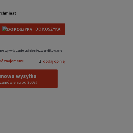
ychmiast
DO KOSZYKA
ne są wyłącznie opinie niezweryfikowane
eć znajomemu
dodaj opinię
mowa wysyłka
 zamówieniu od 300zł