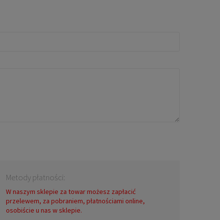
Metody płatności:
W naszym sklepie za towar możesz zapłacić
przelewem, za pobraniem, płatnościami online,
osobiście u nas w sklepie.