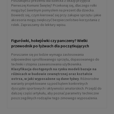
Poszukujesz prezentu dla dziecka z okazji przyjęcia
Pierwszej Komunii Świętej? Przekonaj się, dlaczego rolki
mogą być świetnym pomysłem na prezent dla dziecka.
Dowiedz się, czym kierować się przy zakupie sprzętu i jakie
akcesoria mogą zwiększyć bezpieczeństwo korzystania z
rolek. Zapraszamy do lektury wpisu.
Figurówki, hokejówki czy panczeny? Wielki
przewodnik po łyżwach dla początkujących
Poruszanie się po lodzie wymaga zastosowania
odpowiednio sprofilowanego sprzętu, dopasowanego do
techniki i stopnia zaawansowania użytkownika.
Klasyfikacja dostępnych na rynku modeli bazuje na
różnicach w budowie zewnętrznej oraz kształcie
ostrza, w jaki wyposażone są dane łyżwy
. Różnorodne
warianty projektowane są pod kątem konkretnych
dyscyplin sportowych i aktywności amatorskich. Przejdź do
dalszej części artykułu, aby poznać parametry techniczne
poszczególnych rodzajów tego zimowego wyposażenia.