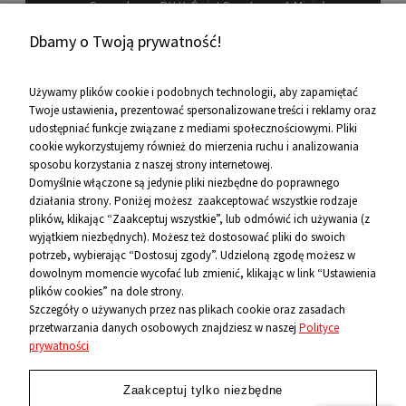
Sprzedawcę P.H.U. Świat Sportu s.c. A.Mizioł,
P.Mizioł, ul. Rejtana 12, 30-510 Kraków, NIP 679-
Dbamy o Twoją prywatność!
19-26-977 w celu marketingowym.
Zobacz więcej
Używamy plików cookie i podobnych technologii, aby zapamiętać
Twoje ustawienia, prezentować spersonalizowane treści i reklamy oraz
udostępniać funkcje związane z mediami społecznościowymi. Pliki
Pomoc
cookie wykorzystujemy również do mierzenia ruchu i analizowania
sposobu korzystania z naszej strony internetowej.
Informacje
Domyślnie włączone są jedynie pliki niezbędne do poprawnego
działania strony. Poniżej możesz zaakceptować wszystkie rodzaje
O firmie
plików, klikając “Zaakceptuj wszystkie”, lub odmówić ich używania (z
wyjątkiem niezbędnych). Możesz też dostosować pliki do swoich
Kontakt
potrzeb, wybierając “Dostosuj zgody”. Udzieloną zgodę możesz w
dowolnym momencie wycofać lub zmienić, klikając w link “Ustawienia
12 656 10 26
plików cookies” na dole strony.
Szczegóły o używanych przez nas plikach cookie oraz zasadach
przetwarzania danych osobowych znajdziesz w naszej
Polityce
881 500 460
prywatności
sklep@niecodzienni.pl
ul. Rejtana 12, 30-510 Kraków
Zaakceptuj tylko niezbędne
pn-pt: 11-19, sob: 10-14