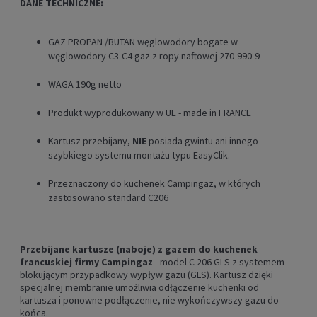
DANE TECHNICZNE:
GAZ PROPAN /BUTAN węglowodory bogate w
węglowodory C3-C4 gaz z ropy naftowej 270-990-9
WAGA 190g netto
Produkt wyprodukowany w UE - made in FRANCE
Kartusz przebijany,
NIE
posiada gwintu ani innego
szybkiego systemu montażu typu EasyClik.
Przeznaczony do kuchenek Campingaz, w których
zastosowano standard C206
Przebijane kartusze (naboje) z gazem do kuchenek
francuskiej firmy Campingaz
- model C 206 GLS z systemem
blokującym przypadkowy wypływ gazu (GLS). Kartusz dzięki
specjalnej membranie umożliwia odłączenie kuchenki od
kartusza i ponowne podłączenie, nie wykończywszy gazu do
końca.