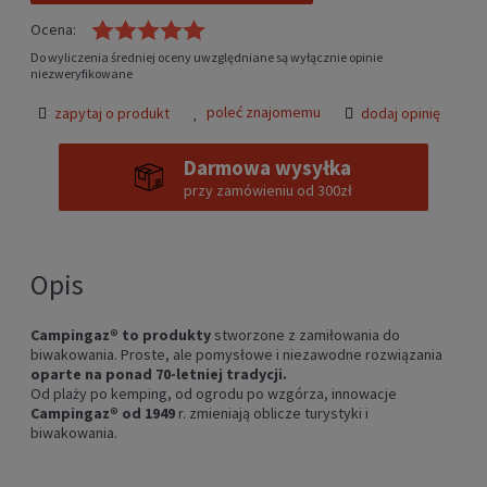
Ocena:
Do wyliczenia średniej oceny uwzględniane są wyłącznie opinie
niezweryfikowane
poleć znajomemu
zapytaj o produkt
dodaj opinię
Darmowa wysyłka
przy zamówieniu od 300zł
Opis
Campingaz® to produkty
stworzone z zamiłowania do
biwakowania. Proste, ale pomysłowe i niezawodne rozwiązania
oparte na ponad 70-letniej tradycji.
Od plaży po kemping, od ogrodu po wzgórza, innowacje
Campingaz® od 1949
r. zmieniają oblicze turystyki i
biwakowania.