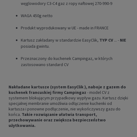
węglowodory C3-C4 gaz z ropy naftowej 270-990-9
WAGA 450g netto
Produkt wyprodukowany w UE - made in FRANCE
Kartusz zakładany w standardzie EasyClik,
TYP CV
... -
NIE
posiada gwintu.
Przeznaczony do kuchenek Campingaz, w których
zastosowano standard CV
Nakładane kartusze (system EasyClik ), naboje z gazem do
kuchenek francuskiej firmy Campingaz
- model CV z
systemem blokującym przypadkowy wypływ gazu. Kartusz dzięki
specjalnej membranie umożliwia odłączenie kuchenki od
kartusza i ponowne podłączenie, nie wykończywszy gazu do
końca.
Takie rozwiązanie ułatwia transport,
przechowywanie oraz zwiększa bezpieczeństwo
użytkowania.