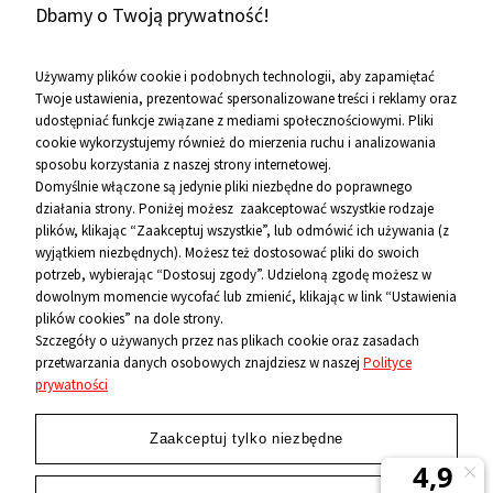
Dbamy o Twoją prywatność!
19-26-977 w celu marketingowym.
Zobacz więcej
Używamy plików cookie i podobnych technologii, aby zapamiętać
Twoje ustawienia, prezentować spersonalizowane treści i reklamy oraz
udostępniać funkcje związane z mediami społecznościowymi. Pliki
Pomoc
cookie wykorzystujemy również do mierzenia ruchu i analizowania
sposobu korzystania z naszej strony internetowej.
Informacje
Domyślnie włączone są jedynie pliki niezbędne do poprawnego
działania strony. Poniżej możesz zaakceptować wszystkie rodzaje
O firmie
plików, klikając “Zaakceptuj wszystkie”, lub odmówić ich używania (z
wyjątkiem niezbędnych). Możesz też dostosować pliki do swoich
Kontakt
potrzeb, wybierając “Dostosuj zgody”. Udzieloną zgodę możesz w
dowolnym momencie wycofać lub zmienić, klikając w link “Ustawienia
12 656 10 26
plików cookies” na dole strony.
Szczegóły o używanych przez nas plikach cookie oraz zasadach
przetwarzania danych osobowych znajdziesz w naszej
Polityce
881 500 460
prywatności
sklep@niecodzienni.pl
ul. Rejtana 12, 30-510 Kraków
Zaakceptuj tylko niezbędne
pn-pt: 11-19, sob: 10-14