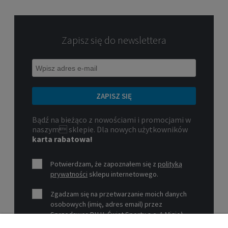
Zapisz się do newslettera
ZAPISZ SIĘ
Bądź na bieżąco z nowościami i promocjami w
naszym sklepie. Dla nowych użytkowników
karta rabatowa!
Potwierdzam, że zapoznałem się z
polityką
prywatności
sklepu internetowego.
Zgadzam się na przetwarzanie moich danych
osobowych (imię, adres email) przez
Sprzedawcę P.H.U. Świat Sportu s.c. A.Mizioł,
P.Mizioł, ul. Rejtana 12, 30-510 Kraków, NIP 679-