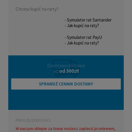
Chcesz kupić na rarty?
- Symulator rat Santander
- Jak kupić na raty?
- Symulator rat PayU
- Jak kupić na raty?
Darmowa dostawa
już
od 300zł!
SPRAWDŹ CENNIK DOSTAWY
Metody płatności:
W naszym sklepie za towar możesz zapłacić przelewem,