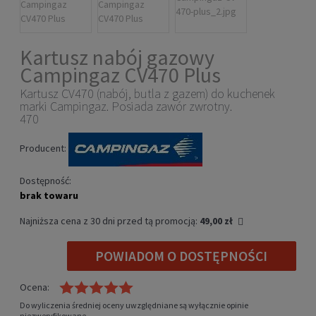
Kartusz nabój gazowy
Campingaz CV470 Plus
Kartusz CV470 (nabój, butla z gazem) do kuchenek
marki Campingaz. Posiada zawór zwrotny.
470
Producent:
Dostępność:
brak towaru
Najniższa cena z 30 dni przed tą promocją:
49,00 zł
Jeżeli produkt jest sprzedawany krócej niż 30 dni, wyświetlana
POWIADOM O DOSTĘPNOŚCI
jest najniższa cena od momentu, kiedy produkt pojawił się w
sprzedaży.
Ocena:
Do wyliczenia średniej oceny uwzględniane są wyłącznie opinie
niezweryfikowane