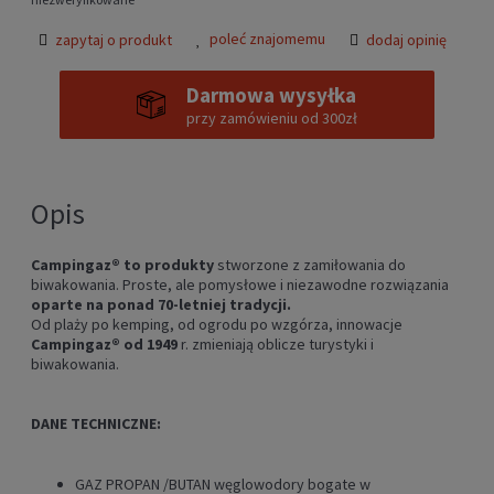
poleć znajomemu
zapytaj o produkt
dodaj opinię
Darmowa wysyłka
przy zamówieniu od 300zł
Opis
Campingaz® to produkty
stworzone z zamiłowania do
biwakowania. Proste, ale pomysłowe i niezawodne rozwiązania
oparte na ponad 70-letniej tradycji.
Od plaży po kemping, od ogrodu po wzgórza, innowacje
Campingaz® od 1949
r. zmieniają oblicze turystyki i
biwakowania.
DANE TECHNICZNE:
GAZ PROPAN /BUTAN węglowodory bogate w