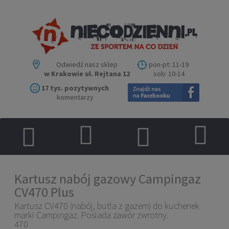
Odwiedź nasz sklep
pon-pt: 11-19
w Krakowie ul. Rejtana 12
sob: 10-14
17 tys. pozytywnych
komentarzy
Kartusz nabój gazowy Campingaz
CV470 Plus
Kartusz CV470 (nabój, butla z gazem) do kuchenek
marki Campingaz. Posiada zawór zwrotny.
470