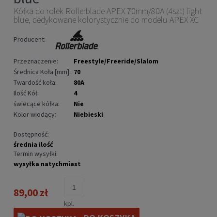
Kółka do rolek Rollerblade APEX 70mm/80A (4szt) light
blue, dedykowane kolorystycznie do modelu APEX XC
Producent:
Przeznaczenie:
Freestyle/Freeride/Slalom
Średnica Koła [mm]:
70
Twardość koła:
80A
Ilość Kół:
4
świecące kółka:
Nie
Kolor wiodący:
Niebieski
Dostępność:
średnia ilość
Termin wysyłki:
wysyłka natychmiast
89,00 zł
kpl.