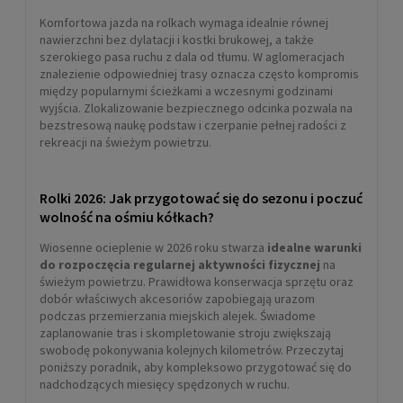
Komfortowa jazda na rolkach wymaga idealnie równej
nawierzchni bez dylatacji i kostki brukowej, a także
szerokiego pasa ruchu z dala od tłumu. W aglomeracjach
znalezienie odpowiedniej trasy oznacza często kompromis
między popularnymi ścieżkami a wczesnymi godzinami
wyjścia. Zlokalizowanie bezpiecznego odcinka pozwala na
bezstresową naukę podstaw i czerpanie pełnej radości z
rekreacji na świeżym powietrzu.
Rolki 2026: Jak przygotować się do sezonu i poczuć
wolność na ośmiu kółkach?
Wiosenne ocieplenie w 2026 roku stwarza
idealne warunki
do rozpoczęcia regularnej aktywności fizycznej
na
świeżym powietrzu. Prawidłowa konserwacja sprzętu oraz
dobór właściwych akcesoriów zapobiegają urazom
podczas przemierzania miejskich alejek. Świadome
zaplanowanie tras i skompletowanie stroju zwiększają
swobodę pokonywania kolejnych kilometrów. Przeczytaj
poniższy poradnik, aby kompleksowo przygotować się do
nadchodzących miesięcy spędzonych w ruchu.