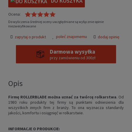
DO KOSZYKA
Ocena:
Do wyliczenia średniej oceny uwzględniane są wyłącznie opinie
niezweryfikowane
poleć znajomemu
zapytaj o produkt
dodaj opinię
Darmowa wysyłka
przy zamówieniu od 300zł
Opis
Firmę ROLLERBLADE można uznać za twórcę rolkarstwa
. Od
1980 roku produkty tej firmy są punktami odniesienia dla
wszystkich innych firm z branży. To ona wyznacza standardy
jakości, komfortu i osiągnięć w rolkarstwie.
INFORMACJE O PRODUKCIE: