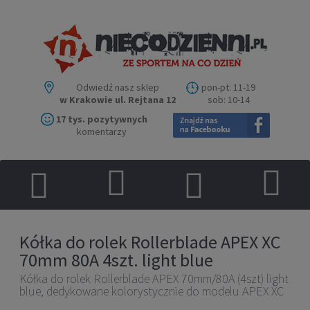
Odwiedź nasz sklep
pon-pt: 11-19
w Krakowie ul. Rejtana 12
sob: 10-14
17 tys. pozytywnych
komentarzy
Kółka do rolek Rollerblade APEX XC
70mm 80A 4szt. light blue
Kółka do rolek Rollerblade APEX 70mm/80A (4szt) light
blue, dedykowane kolorystycznie do modelu APEX XC