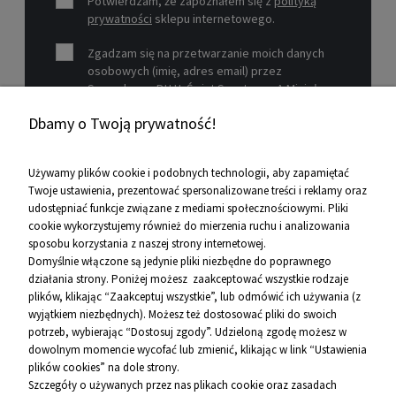
Potwierdzam, że zapoznałem się z
polityką
prywatności
sklepu internetowego.
Zgadzam się na przetwarzanie moich danych
osobowych (imię, adres email) przez
Sprzedawcę P.H.U. Świat Sportu s.c. A.Mizioł,
P.Mizioł, ul. Rejtana 12, 30-510 Kraków, NIP 679-
Dbamy o Twoją prywatność!
19-26-977 w celu marketingowym.
Zobacz więcej
Używamy plików cookie i podobnych technologii, aby zapamiętać
Twoje ustawienia, prezentować spersonalizowane treści i reklamy oraz
udostępniać funkcje związane z mediami społecznościowymi. Pliki
Pomoc
cookie wykorzystujemy również do mierzenia ruchu i analizowania
sposobu korzystania z naszej strony internetowej.
Informacje
Domyślnie włączone są jedynie pliki niezbędne do poprawnego
działania strony. Poniżej możesz zaakceptować wszystkie rodzaje
O firmie
plików, klikając “Zaakceptuj wszystkie”, lub odmówić ich używania (z
wyjątkiem niezbędnych). Możesz też dostosować pliki do swoich
Kontakt
potrzeb, wybierając “Dostosuj zgody”. Udzieloną zgodę możesz w
dowolnym momencie wycofać lub zmienić, klikając w link “Ustawienia
12 656 10 26
plików cookies” na dole strony.
Szczegóły o używanych przez nas plikach cookie oraz zasadach