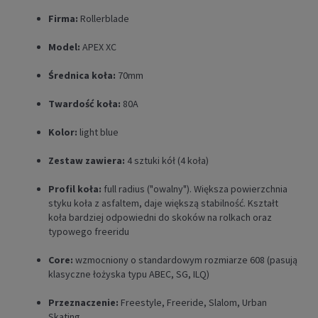
Firma:
Rollerblade
Model:
APEX XC
Średnica koła:
70mm
Twardość koła:
80A
Kolor:
light blue
Zestaw zawiera:
4 sztuki kół (4 koła)
Profil koła:
full radius ("owalny"). Większa powierzchnia
styku koła z asfaltem, daje większą stabilność. Kształt
koła bardziej odpowiedni do skoków na rolkach oraz
typowego freeridu
Core:
wzmocniony o standardowym rozmiarze 608 (pasują
klasyczne łożyska typu ABEC, SG, ILQ)
Przeznaczenie:
Freestyle, Freeride, Slalom, Urban
Skating