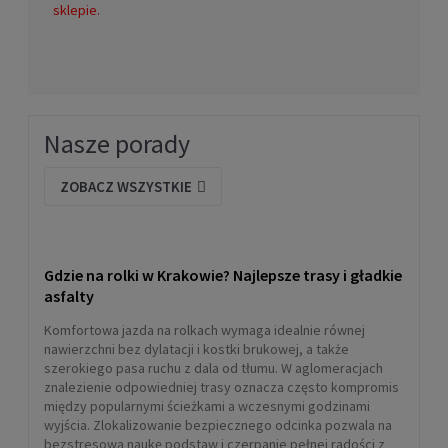
sklepie.
Nasze porady
ZOBACZ WSZYSTKIE
Gdzie na rolki w Krakowie? Najlepsze trasy i gładkie
asfalty
Komfortowa jazda na rolkach wymaga idealnie równej
nawierzchni bez dylatacji i kostki brukowej, a także
szerokiego pasa ruchu z dala od tłumu. W aglomeracjach
znalezienie odpowiedniej trasy oznacza często kompromis
między popularnymi ścieżkami a wczesnymi godzinami
wyjścia. Zlokalizowanie bezpiecznego odcinka pozwala na
bezstresową naukę podstaw i czerpanie pełnej radości z