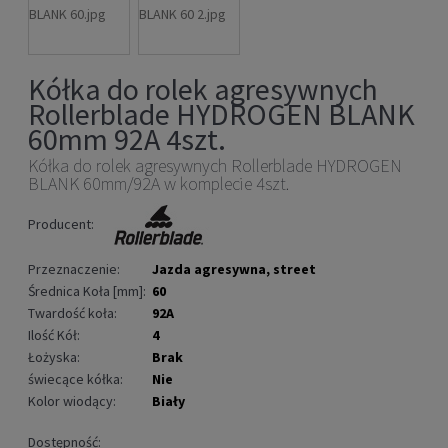
Kółka do rolek agresywnych
Rollerblade HYDROGEN BLANK
60mm 92A 4szt.
Kółka do rolek agresywnych Rollerblade HYDROGEN
BLANK 60mm/92A w komplecie 4szt.
Producent:
Przeznaczenie:
Jazda agresywna, street
Średnica Koła [mm]:
60
Twardość koła:
92A
Ilość Kół:
4
Łożyska:
Brak
świecące kółka:
Nie
Kolor wiodący:
Biały
Dostępność: