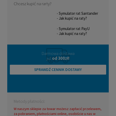
Chcesz kupić na rarty?
- Symulator rat Santander
- Jak kupić na raty?
- Symulator rat PayU
- Jak kupić na raty?
Darmowa dostawa
już
od 300zł!
SPRAWDŹ CENNIK DOSTAWY
Metody płatności:
W naszym sklepie za towar możesz zapłacić przelewem,
za pobraniem, płatnościami online, osobiście u nas w