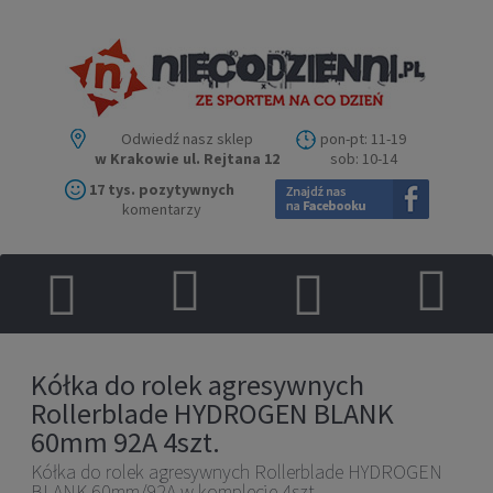
Odwiedź nasz sklep
pon-pt: 11-19
w Krakowie ul. Rejtana 12
sob: 10-14
17 tys. pozytywnych
komentarzy
Kółka do rolek agresywnych
Rollerblade HYDROGEN BLANK
60mm 92A 4szt.
Kółka do rolek agresywnych Rollerblade HYDROGEN
BLANK 60mm/92A w komplecie 4szt.