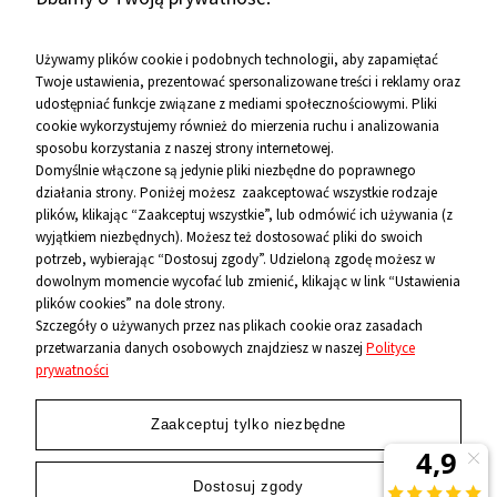
Zobacz więcej
Używamy plików cookie i podobnych technologii, aby zapamiętać
Twoje ustawienia, prezentować spersonalizowane treści i reklamy oraz
udostępniać funkcje związane z mediami społecznościowymi. Pliki
Pomoc
cookie wykorzystujemy również do mierzenia ruchu i analizowania
sposobu korzystania z naszej strony internetowej.
Informacje
Domyślnie włączone są jedynie pliki niezbędne do poprawnego
działania strony. Poniżej możesz zaakceptować wszystkie rodzaje
O firmie
plików, klikając “Zaakceptuj wszystkie”, lub odmówić ich używania (z
wyjątkiem niezbędnych). Możesz też dostosować pliki do swoich
Kontakt
potrzeb, wybierając “Dostosuj zgody”. Udzieloną zgodę możesz w
dowolnym momencie wycofać lub zmienić, klikając w link “Ustawienia
12 656 10 26
plików cookies” na dole strony.
Szczegóły o używanych przez nas plikach cookie oraz zasadach
przetwarzania danych osobowych znajdziesz w naszej
Polityce
881 500 460
prywatności
sklep@niecodzienni.pl
ul. Rejtana 12, 30-510 Kraków
Zaakceptuj tylko niezbędne
pn-pt: 11-19, sob: 10-14
Dostosuj zgody