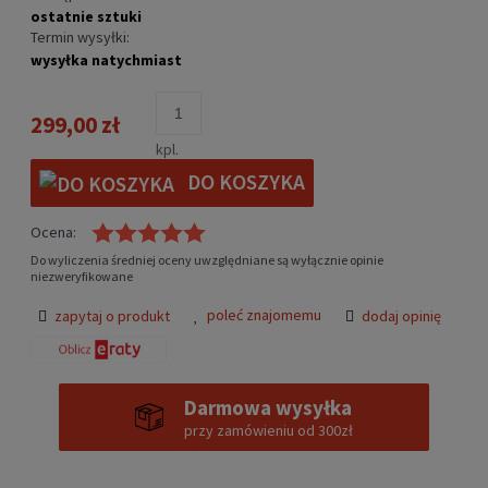
ostatnie sztuki
Termin wysyłki:
wysyłka natychmiast
299,00 zł
kpl.
DO KOSZYKA
Ocena:
Do wyliczenia średniej oceny uwzględniane są wyłącznie opinie
niezweryfikowane
poleć znajomemu
zapytaj o produkt
dodaj opinię
Darmowa wysyłka
przy zamówieniu od 300zł