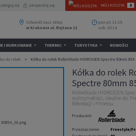
zaloguj się
zarejestruj się
MÓJ KOSZYK
0
Odwiedź nasz sklep
pon-pt: 11-19
w Krakowie ul. Rejtana 12
sob: 10-14
E I NURKOWANIE
THERMIC
TURYSTYKA
NOWOŚCI
»
łka do rolek
Kółka do rolek Rollerblade HYDROGEN Spectre 80mm 85A 4
Kółka do rolek 
Spectre 80mm 85A
Rollerblade HYDROGEN Spectr
wytrzymałości, idealne do: Fr
Rekreacji i Fitnessu
Producent:
Przeznaczenie:
Freestyle/Fr
Średnica Koła [mm]:
80