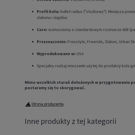
Profil koła:
bullet radius ("stożkowy"). Mniejsza powi
slalomu i slajdów
Core:
wzmocniony o standardowym rozmiarze 608 (pasu
Przeznaczenie:
Freestyle, Freeride, Slalom, Urban S
Wyprodukowane w:
USA
Specjalny rodzaj mieszanki użytej do produkcji koła g
Mimo wszelkich starań dołożonych w przygotowaniu powyż
postaramy się to skorygować.
Inne produkty z tej kategorii