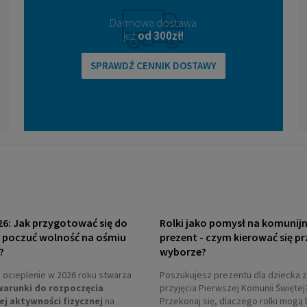
Darmowa dostawa
już
od 300zł!
SPRAWDŹ CENNIK DOSTAWY
26: Jak przygotować się do
Rolki jako pomysł na komunij
i poczuć wolność na ośmiu
prezent - czym kierować się pr
?
wyborze?
ocieplenie w 2026 roku stwarza
Poszukujesz prezentu dla dziecka z
warunki do rozpoczęcia
przyjęcia Pierwszej Komunii Świętej
ej aktywności fizycznej
na
Przekonaj się, dlaczego rolki mogą 