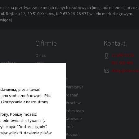
 się na przetwarzanie moich danych osobowych (imię, adres email) przez Sp
, ul. Rejtana 12, 30-510 Kraków, NIP 679-19-26-977 w celu marketingowym.
więcej
O firmie
Kontakt
12 656 10 26
O nas
881 500 460
w cookies
Rolki
sklep@niecodz
lek – Kraków
Kontakt
Dane kontaktowe
rów
Sklep z rolkami Warszawa
stawienia, prezentować
wa
Sklep z rolkami Poznań
diami społecznościowymi. Pliki
 korzystania z naszej strony
y
Sklep z rolkami Wrocław
Sklep z rolkami Trójmiasto
strony. Poniżej możesz
Sklep z rolkami Katowice
lub odmówić ich używania (z
Sklep z rolkami Łódź
ybierając “Dostosuj zgody”.
jąc w link “Ustawienia plików
Sklep z łyżwami Poznań