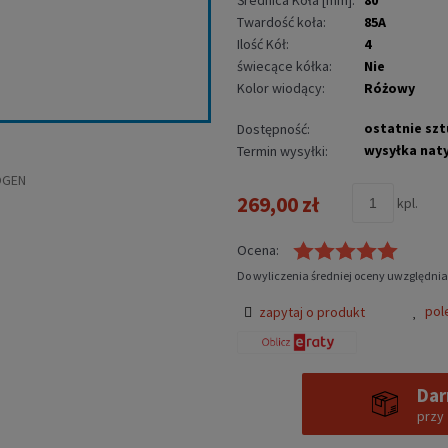
Twardość koła:
85A
Ilość Kół:
4
świecące kółka:
Nie
Kolor wiodący:
Różowy
ostatnie szt
Dostępność:
wysyłka nat
Termin wysyłki:
269,00 zł
kpl.
Ocena:
Do wyliczenia średniej oceny uwzględnia
pol
zapytaj o produkt
Dar
przy