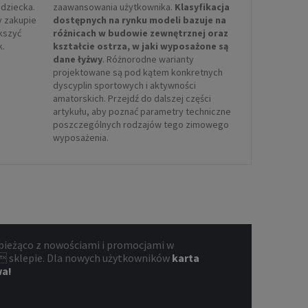
dziecka.
zaawansowania użytkownika.
Klasyfikacja
y zakupie
dostępnych na rynku modeli bazuje na
ększyć
różnicach w budowie zewnętrznej oraz
k.
kształcie ostrza, w jaki wyposażone są
dane łyżwy
. Różnorodne warianty
projektowane są pod kątem konkretnych
dyscyplin sportowych i aktywności
amatorskich. Przejdź do dalszej części
artykułu, aby poznać parametry techniczne
poszczególnych rodzajów tego zimowego
wyposażenia.
bieżąco z nowościami i promocjami w
 sklepie. Dla nowych użytkowników
karta
wa!