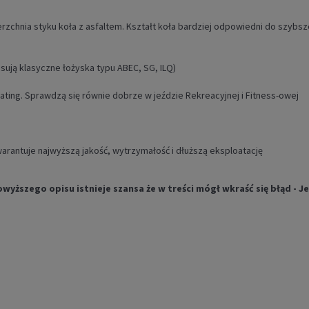
erzchnia styku koła z asfaltem. Kształt koła bardziej odpowiedni do szybsz
ją klasyczne łożyska typu ABEC, SG, ILQ)
kating. Sprawdzą się równie dobrze w jeździe Rekreacyjnej i Fitness-owej
warantuje najwyższą jakość, wytrzymałość i dłuższą eksploatację
szego opisu istnieje szansa że w treści mógł wkraść się błąd - Jeś