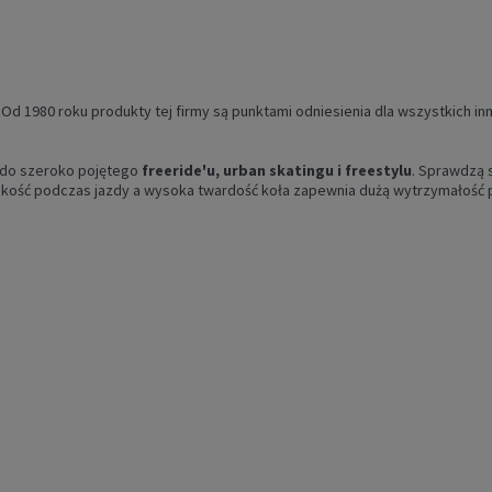
. Od 1980 roku produkty tej firmy są punktami odniesienia dla wszystkich in
ę do szeroko pojętego
freeride'u, urban skatingu i freestylu
. Sprawdzą 
ybkość podczas jazdy a wysoka twardość koła zapewnia dużą wytrzymałość 