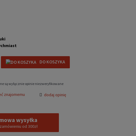
uki
ychmiast
DO KOSZYKA
ne są wyłącznie opinie niezweryfikowane
eć znajomemu
dodaj opinię
mowa wysyłka
 zamówieniu od 300zł