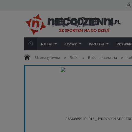
ROLKI
ŁYŻWY
WROTKI
PŁYWANI
»
»
»
Strona główna
Rolki
Rolki - akcesoria
kó