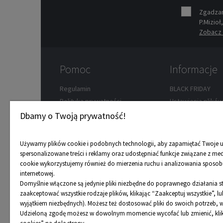
Zgadzam
P.Mizioł
Zobacz 
Pomoc
Informacje
Regulamin
BLACK FRIDAY
Polityka prywatności
Ustawienia plikó
Zwroty
Wypożyczalnia ro
Dbamy o Twoją prywatność!
Koszty dostawy
Przedsprzedaż
Formy płatności
Dostępność towa
Używamy plików cookie i podobnych technologii, aby zapamiętać Twoje u
Reklamacje
Karta podarunko
spersonalizowane treści i reklamy oraz udostępniać funkcje związane z me
cookie wykorzystujemy również do mierzenia ruchu i analizowania sposobu
FAQ
Program rabatow
internetowej.
Mapa strony
Nasze porady
Domyślnie włączone są jedynie pliki niezbędne do poprawnego działania 
Odbiór osobisty
zaakceptować wszystkie rodzaje plików, klikając “Zaakceptuj wszystkie”, 
wyjątkiem niezbędnych). Możesz też dostosować pliki do swoich potrzeb, w
Udzieloną zgodę możesz w dowolnym momencie wycofać lub zmienić, klika