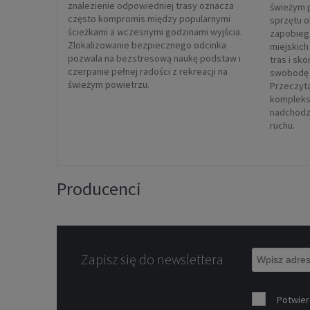
znalezienie odpowiedniej trasy oznacza
świeżym 
często kompromis między popularnymi
sprzętu 
ścieżkami a wczesnymi godzinami wyjścia.
zapobieg
Zlokalizowanie bezpiecznego odcinka
miejskich
pozwala na bezstresową naukę podstaw i
tras i sk
czerpanie pełnej radości z rekreacji na
swobodę 
świeżym powietrzu.
Przeczyta
kompleks
nadchodz
ruchu.
Producenci
Zapisz się do newslettera
Potwier