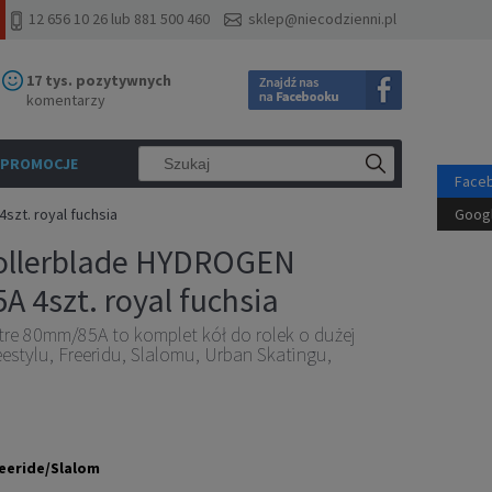
12 656 10 26 lub 881 500 460
sklep@niecodzienni.pl
17 tys. pozytywnych
komentarzy
PROMOCJE
Face
szt. royal fuchsia
Goog
Rollerblade HYDROGEN
 4szt. royal fuchsia
e 80mm/85A to komplet kół do rolek o dużej
eestylu, Freeridu, Slalomu, Urban Skatingu,
eeride/Slalom