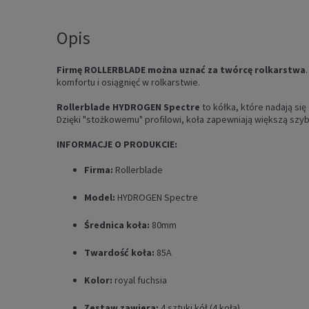
Opis
Firmę ROLLERBLADE można uznać za twórcę rolkarstwa
komfortu i osiągnięć w rolkarstwie.
Rollerblade HYDROGEN
Spectre
to kółka, które nadają si
Dzięki "stożkowemu" profilowi, koła zapewniają większą sz
INFORMACJE O PRODUKCIE:
Firma:
Rollerblade
Model:
HYDROGEN Spectre
Średnica koła:
80mm
Twardość koła:
85A
Kolor:
royal fuchsia
Zestaw zawiera:
4 sztuki kół (4 koła)