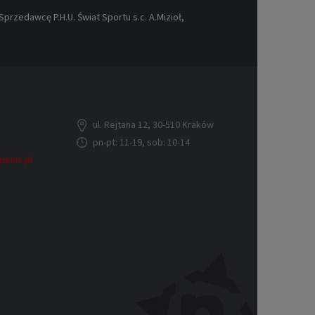
rzedawcę P.H.U. Świat Sportu s.c. A.Mizioł,
ul. Rejtana 12, 30-510 Kraków
pn-pt: 11-19, sob: 10-14
ienni.pl