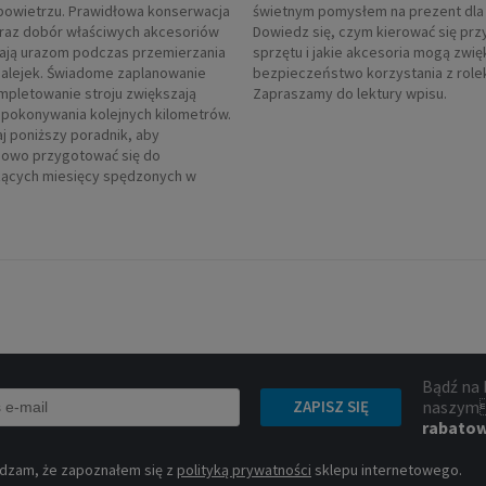
powietrzu. Prawidłowa konserwacja
świetnym pomysłem na prezent dla 
oraz dobór właściwych akcesoriów
Dowiedz się, czym kierować się prz
ają urazom podczas przemierzania
sprzętu i jakie akcesoria mogą zwi
 alejek. Świadome zaplanowanie
bezpieczeństwo korzystania z role
ompletowanie stroju zwiększają
Zapraszamy do lektury wpisu.
pokonywania kolejnych kilometrów.
j poniższy poradnik, aby
owo przygotować się do
ących miesięcy spędzonych w
Bądź na 
naszym
ZAPISZ SIĘ
rabato
dzam, że zapoznałem się z
polityką prywatności
sklepu internetowego.