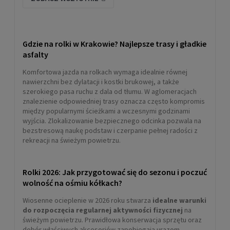
Gdzie na rolki w Krakowie? Najlepsze trasy i gładkie
asfalty
Komfortowa jazda na rolkach wymaga idealnie równej
nawierzchni bez dylatacji i kostki brukowej, a także
szerokiego pasa ruchu z dala od tłumu. W aglomeracjach
znalezienie odpowiedniej trasy oznacza często kompromis
między popularnymi ścieżkami a wczesnymi godzinami
wyjścia. Zlokalizowanie bezpiecznego odcinka pozwala na
bezstresową naukę podstaw i czerpanie pełnej radości z
rekreacji na świeżym powietrzu.
Rolki 2026: Jak przygotować się do sezonu i poczuć
wolność na ośmiu kółkach?
Wiosenne ocieplenie w 2026 roku stwarza
idealne warunki
do rozpoczęcia regularnej aktywności fizycznej
na
świeżym powietrzu. Prawidłowa konserwacja sprzętu oraz
dobór właściwych akcesoriów zapobiegają urazom