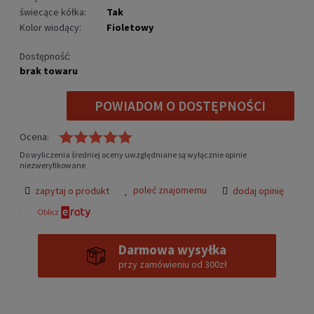
świecące kółka:
Tak
Kolor wiodący:
Fioletowy
Dostępność:
brak towaru
POWIADOM O DOSTĘPNOŚCI
Ocena:
Do wyliczenia średniej oceny uwzględniane są wyłącznie opinie
niezweryfikowane
poleć znajomemu
zapytaj o produkt
dodaj opinię
Darmowa wysyłka
przy zamówieniu od 300zł