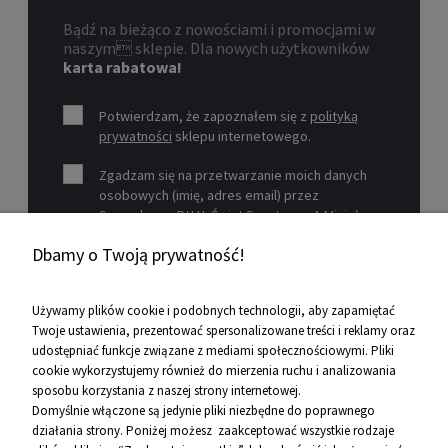
Bądź na bieżąco z nowościami i promocjami w
naszym sklepie. Dla nowych użytkowników
karta rabatowa!
Potwierdzam, że zapoznałem się z
polityką
prywatności
sklepu internetowego.
Zgadzam się na przetwarzanie moich danych
osobowych (imię, adres email) przez
Sprzedawcę P.H.U. Świat Sportu s.c. A.Mizioł,
P.Mizioł, ul. Rejtana 12, 30-510 Kraków, NIP 679-
Dbamy o Twoją prywatność!
19-26-977 w celu marketingowym.
Zobacz więcej
Używamy plików cookie i podobnych technologii, aby zapamiętać
Twoje ustawienia, prezentować spersonalizowane treści i reklamy oraz
udostępniać funkcje związane z mediami społecznościowymi. Pliki
Pomoc
cookie wykorzystujemy również do mierzenia ruchu i analizowania
sposobu korzystania z naszej strony internetowej.
Informacje
Domyślnie włączone są jedynie pliki niezbędne do poprawnego
działania strony. Poniżej możesz zaakceptować wszystkie rodzaje
O firmie