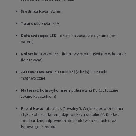
Średnica koła:
72mm
Twardość koła:
85A
Koła świecące LED -
działa na zasadzie dynama (bez
baterii)
Kolor:
koła w kolorze fioletowy brokat (światło w kolorze
fioletowym)
Zestaw zawiera:
4 sztuki kół (4 koła) + 4 tulejki
magnetyczne
Materiał:
koła wykonane z poliuretanu PU (potocznie
zwane kauczukiem)
Profil koła:
full radius ("owalny"). Większa powierzchnia
styku koła z asfaltem, daje większą stabilność. Kształt
koła bardziej odpowiedni do skoków na rolkach oraz
typowego freeridu