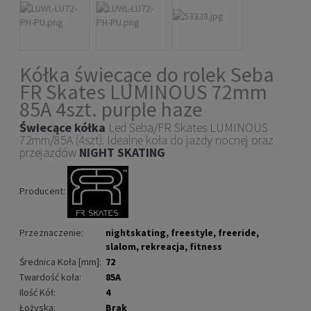
Kółka świecące do rolek Seba
FR Skates LUMINOUS 72mm
85A 4szt. purple haze
Świecące
kółka
Led Seba/FR Skates LUMINOUS
72mm/85A (4szt). Idealne koła do jazdy nocnej oraz
przejazdów
NIGHT SKATING
Producent:
Przeznaczenie:
nightskating, freestyle, freeride,
slalom, rekreacja, fitness
Średnica Koła [mm]:
72
Twardość koła:
85A
Ilość Kół:
4
Łożyska:
Brak