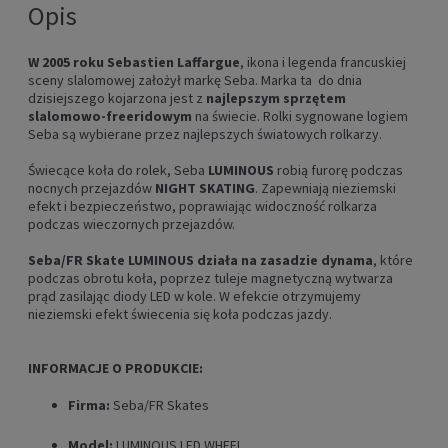
Opis
W 2005 roku Sebastien Laffargue
, ikona i legenda francuskiej
sceny slalomowej założył markę Seba. Marka ta do dnia
dzisiejszego kojarzona jest z
najlepszym sprzętem
slalomowo-freeridowym
na świecie. Rolki sygnowane logiem
Seba są wybierane przez najlepszych światowych rolkarzy.
Świecące koła do rolek, Seba
LUMINOUS
robią furorę podczas
nocnych przejazdów
NIGHT SKATING
. Zapewniają nieziemski
efekt i bezpieczeństwo, poprawiając widoczność rolkarza
podczas wieczornych przejazdów.
Seba/FR Skate LUMINOUS działa na zasadzie dynama
, które
podczas obrotu koła, poprzez tuleje magnetyczną wytwarza
prąd zasilając diody LED w kole. W efekcie otrzymujemy
nieziemski efekt świecenia się koła podczas jazdy.
INFORMACJE O PRODUKCIE:
Firma:
Seba/FR Skates
Model:
LUMINOUS LED WHEEL