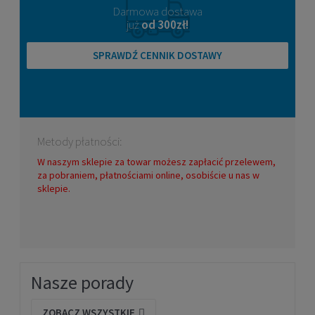
Darmowa dostawa
już
od 300zł!
SPRAWDŹ CENNIK DOSTAWY
Metody płatności:
W naszym sklepie za towar możesz zapłacić przelewem,
za pobraniem, płatnościami online, osobiście u nas w
sklepie.
Nasze porady
ZOBACZ WSZYSTKIE