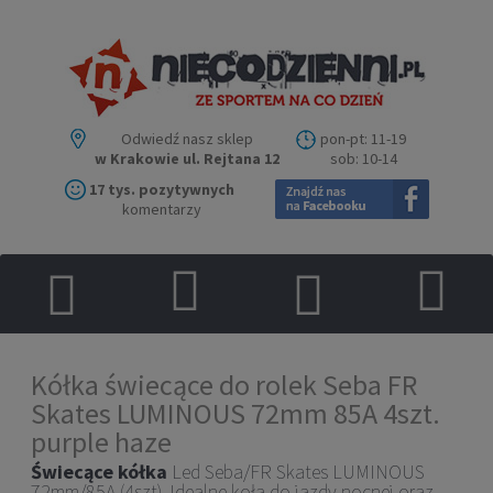
Odwiedź nasz sklep
pon-pt: 11-19
w Krakowie ul. Rejtana 12
sob: 10-14
17 tys. pozytywnych
komentarzy
Kółka świecące do rolek Seba FR
Skates LUMINOUS 72mm 85A 4szt.
purple haze
Świecące
kółka
Led Seba/FR Skates LUMINOUS
72mm/85A (4szt). Idealne koła do jazdy nocnej oraz