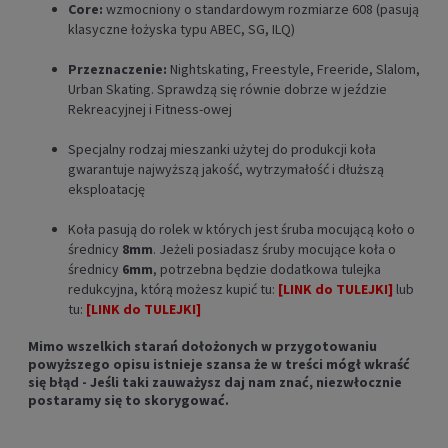
Core:
wzmocniony o standardowym rozmiarze 608 (pasują
klasyczne łożyska typu ABEC, SG, ILQ)
Przeznaczenie:
Nightskating, Freestyle, Freeride, Slalom,
Urban Skating. Sprawdzą się równie dobrze w jeździe
Rekreacyjnej i Fitness-owej
Specjalny rodzaj mieszanki użytej do produkcji koła
gwarantuje najwyższą jakość, wytrzymałość i dłuższą
eksploatację
Koła pasują do rolek w których jest śruba mocującą koło o
średnicy
8mm
. Jeżeli posiadasz śruby mocujące koła o
średnicy
6mm
, potrzebna będzie dodatkowa tulejka
redukcyjna, którą możesz kupić tu:
[LINK do TULEJKI]
lub
tu:
[LINK do TULEJKI]
Mimo wszelkich starań dołożonych w przygotowaniu
powyższego opisu istnieje szansa że w treści mógł wkraść
się błąd - Jeśli taki zauważysz daj nam znać, niezwłocznie
postaramy się to skorygować.