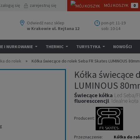
zaloguj się
zarejestruj się
MÓJ KOSZYK
0
Odwiedź nasz sklep
pon-pt: 11-19
w Krakowie ul. Rejtana 12
sob: 10-14
E I NURKOWANIE
THERMIC
TURYSTYKA
NOWOŚCI
»
łka do rolek
Kółka świecące do rolek Seba FR Skates LUMINOUS 80mm 
Kółka świecące d
LUMINOUS 80mm 
Świecące
kółka
Led Seba/F
fluoresccencji
. Idealne koł
Producent:
Przeznaczenie:
Kółka do rol