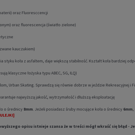
aterii) oraz Fluoresccencji
onym) oraz fluorescencja (światło zielone)
netyczne
 zwane kauczukiem)
nia styku koła z asfaltem, daje większą stabilność. Kształt koła bardziej 
ją klasyczne łożyska typu ABEC, SG, ILQ)
lalom, Urban Skating. Sprawdzą się równie dobrze w jeździe Rekreacyjnej i 
warantuje najwyższą jakość, wytrzymałość i dłuższą eksploatację
ło o średnicy
8mm
. Jeżeli posiadasz śruby mocujące koła o średnicy
6mm
,
TULEJKI]
szego opisu istnieje szansa że w treści mógł wkraść się błąd - Jeś