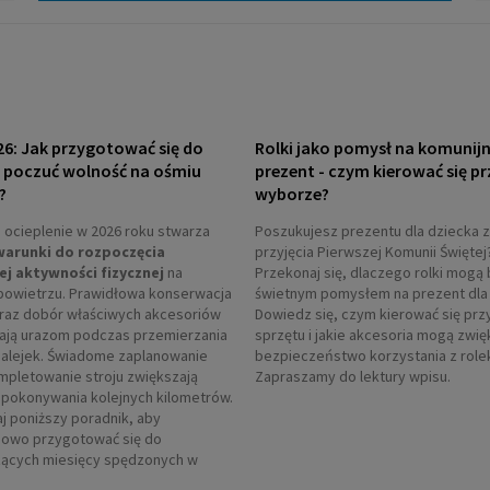
26: Jak przygotować się do
Rolki jako pomysł na komunij
i poczuć wolność na ośmiu
prezent - czym kierować się pr
?
wyborze?
ocieplenie w 2026 roku stwarza
Poszukujesz prezentu dla dziecka z
warunki do rozpoczęcia
przyjęcia Pierwszej Komunii Świętej
ej aktywności fizycznej
na
Przekonaj się, dlaczego rolki mogą 
powietrzu. Prawidłowa konserwacja
świetnym pomysłem na prezent dla 
oraz dobór właściwych akcesoriów
Dowiedz się, czym kierować się prz
ają urazom podczas przemierzania
sprzętu i jakie akcesoria mogą zwi
 alejek. Świadome zaplanowanie
bezpieczeństwo korzystania z role
ompletowanie stroju zwiększają
Zapraszamy do lektury wpisu.
pokonywania kolejnych kilometrów.
j poniższy poradnik, aby
owo przygotować się do
ących miesięcy spędzonych w