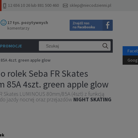
12 656 10 26 lub 881 500 460
sklep@niecodzienni.pl
17 tys. pozytywnych
komentarzy
PROMOCJE
Face
85A 4szt. green apple glow
Goog
o rolek Seba FR Skates
85A 4szt. green apple glow
R Skates LUMINOUS 80mm/85A (4szt) z funkcją
a do jazdy nocnej oraz przejazdów
NIGHT SKATING
ek