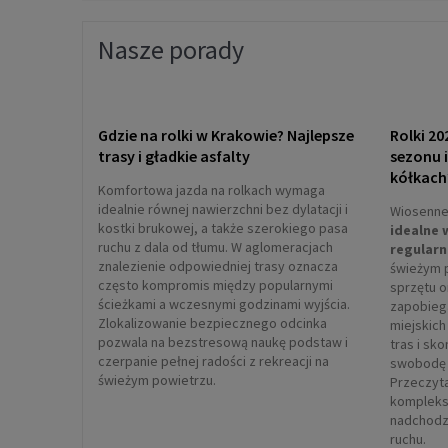
Nasze porady
Gdzie na rolki w Krakowie? Najlepsze
Rolki 20
trasy i gładkie asfalty
sezonu 
kółkach
Komfortowa jazda na rolkach wymaga
idealnie równej nawierzchni bez dylatacji i
Wiosenne 
kostki brukowej, a także szerokiego pasa
idealne 
ruchu z dala od tłumu. W aglomeracjach
regularn
znalezienie odpowiedniej trasy oznacza
świeżym 
często kompromis między popularnymi
sprzętu 
ścieżkami a wczesnymi godzinami wyjścia.
zapobieg
Zlokalizowanie bezpiecznego odcinka
miejskich
pozwala na bezstresową naukę podstaw i
tras i sk
czerpanie pełnej radości z rekreacji na
swobodę 
świeżym powietrzu.
Przeczyta
kompleks
nadchodz
ruchu.