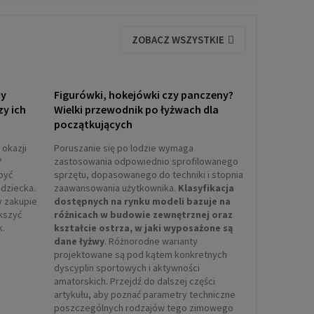
ZOBACZ WSZYSTKIE
ny
Figurówki, hokejówki czy panczeny?
zy ich
Wielki przewodnik po łyżwach dla
początkujących
 okazji
Poruszanie się po lodzie wymaga
?
zastosowania odpowiednio sprofilowanego
być
sprzętu, dopasowanego do techniki i stopnia
dziecka.
zaawansowania użytkownika.
Klasyfikacja
y zakupie
dostępnych na rynku modeli bazuje na
ększyć
różnicach w budowie zewnętrznej oraz
k.
kształcie ostrza, w jaki wyposażone są
dane łyżwy
. Różnorodne warianty
projektowane są pod kątem konkretnych
dyscyplin sportowych i aktywności
amatorskich. Przejdź do dalszej części
artykułu, aby poznać parametry techniczne
poszczególnych rodzajów tego zimowego