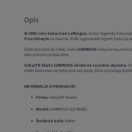
Opis
W 2005 roku Sebastien Laffargue
, ikona i legenda francus
freeridowym
na świecie. Rolki sygnowane logiem Seba są w
Świecące koła do rolek, Seba
LUMINOUS
robią furorę podcz
wieczornych przejazdów.
Seba/FR Skate LUMINOUS działa na zasadzie dynama
, k
efekt świecenia się koła podczas jazdy. Koła posiadają dod
INFORMACJE O PRODUKCIE:
Firma:
Seba/FR Skates
Model:
LUMINOUS LED WHEEL
Średnica koła:
80mm