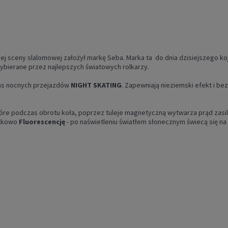
kiej sceny slalomowej założył markę Seba. Marka ta do dnia dzisiejszego ko
ybierane przez najlepszych światowych rolkarzy.
as nocnych przejazdów
NIGHT SKATING
. Zapewniają nieziemski efekt i b
tóre podczas obrotu koła, poprzez tuleje magnetyczną wytwarza prąd zasil
atkowo
F
luorescencję
- po naświetleniu światłem słonecznym świecą się na