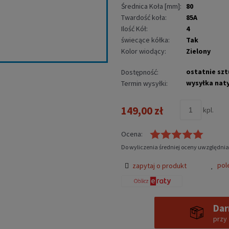
Średnica Koła [mm]:
80
Twardość koła:
85A
Ilość Kół:
4
świecące kółka:
Tak
Kolor wiodący:
Zielony
ostatnie szt
Dostępność:
wysyłka nat
Termin wysyłki:
149,00 zł
kpl.
Ocena:
Do wyliczenia średniej oceny uwzględnia
pol
zapytaj o produkt
Dar
przy