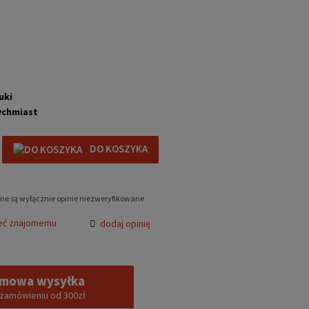
uki
ychmiast
DO KOSZYKA
ne są wyłącznie opinie niezweryfikowane
eć znajomemu
dodaj opinię
mowa wysyłka
 zamówieniu od 300zł