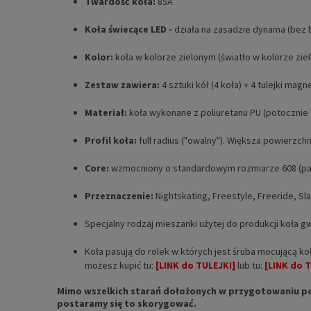
Twardość koła:
85A
Koła świecące LED -
działa na zasadzie dynama (bez b
Kolor:
koła w kolorze zielonym (światło w kolorze ziel
Zestaw zawiera:
4 sztuki kół (4 koła) + 4 tulejki mag
Materiał:
koła wykonane z poliuretanu PU (potocznie
Profil koła:
full radius ("owalny"). Większa powierzch
Core:
wzmocniony o standardowym rozmiarze 608 (pasu
Przeznaczenie:
Nightskating, Freestyle, Freeride, S
Specjalny rodzaj mieszanki użytej do produkcji koła g
Koła pasują do rolek w których jest śruba mocującą ko
możesz kupić tu:
[LINK do TULEJKI]
lub tu:
[LINK do 
Mimo wszelkich starań dołożonych w przygotowaniu powyż
postaramy się to skorygować.