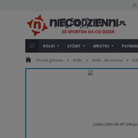
ROLKI
ŁYŻWY
WROTKI
PŁYWANI
»
»
»
Strona główna
Rolki
Rolki - akcesoria
kó