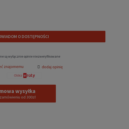
OWIADOM O DOSTĘPNOŚCI
ne są wyłącznie opinie niezweryfikowane
eć znajomemu
dodaj opinię
mowa wysyłka
 zamówieniu od 300zł