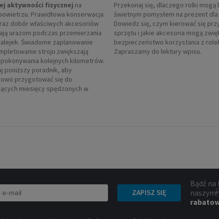
ej aktywności fizycznej
na
Przekonaj się, dlaczego rolki mogą 
powietrzu. Prawidłowa konserwacja
świetnym pomysłem na prezent dla 
oraz dobór właściwych akcesoriów
Dowiedz się, czym kierować się prz
ają urazom podczas przemierzania
sprzętu i jakie akcesoria mogą zwi
 alejek. Świadome zaplanowanie
bezpieczeństwo korzystania z role
ompletowanie stroju zwiększają
Zapraszamy do lektury wpisu.
pokonywania kolejnych kilometrów.
j poniższy poradnik, aby
owo przygotować się do
ących miesięcy spędzonych w
Bądź na 
naszym
ZAPISZ SIĘ
rabato