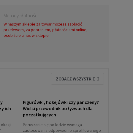
Metody płatności:
W naszym sklepie za towar możesz zapłacić
przelewem, za pobraniem, płatnościami online,
osobiście u nas w sklepie.
ZOBACZ WSZYSTKIE
ny
Figurówki, hokejówki czy panczeny?
zy ich
Wielki przewodnik po łyżwach dla
początkujących
 okazji
Poruszanie się po lodzie wymaga
?
zastosowania odpowiednio sprofilowanego