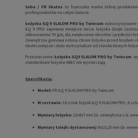
Seba /
FR Skates
to francuska marka której produktem
profesjonalistów na całym świecie.
Łożyska ILQ 9 SLALOM PRO by Twincam
wykorzystywane są
ILQ 9 PRO zapewnia mniejsze tarcie łożyska dzięki zastoso
silikonowemu TK gel, dla zwiększenia obrotów i prędkości ło
Zewnętrzna
gumowa osłona chroni łożysko przed brudem i 
skuteczniejsze i dużo wytrzymalsze od standardowych łożys
Przeznaczenie:
Łożyska ILQ9 SLALOM PRO by Twincam
wyk
standardowe łożyska ABEC nie wystarczają.
Specyfikacja:
Model:
FR ILQ 9 SLALOM PRO by Twincam
W zestawie:
16 sztuk łożysk ILQ 9 SLALOM PRO,
8 szt
Wymiary łożyska:
22x8x7 mm (śr. zewnętrzna x śr. we
Wymiary tulejki dystansowej:
8x10,25 mm (śr. wewnę