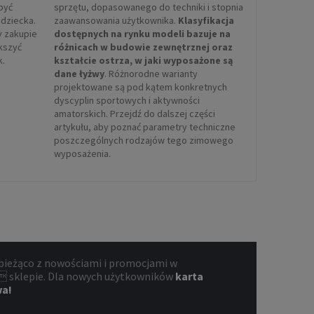
być
sprzętu, dopasowanego do techniki i stopnia
dziecka.
zaawansowania użytkownika.
Klasyfikacja
y zakupie
dostępnych na rynku modeli bazuje na
ększyć
różnicach w budowie zewnętrznej oraz
k.
kształcie ostrza, w jaki wyposażone są
dane łyżwy
. Różnorodne warianty
projektowane są pod kątem konkretnych
dyscyplin sportowych i aktywności
amatorskich. Przejdź do dalszej części
artykułu, aby poznać parametry techniczne
poszczególnych rodzajów tego zimowego
wyposażenia.
bieżąco z nowościami i promocjami w
 sklepie. Dla nowych użytkowników
karta
wa!