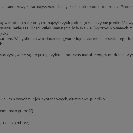
 sztandarowym są najwyższej klasy rolki i akcesoria do rolek. Produk
 w modelach z górnych i najwyższych półek gdzie liczy się prędkość i wy
waniu mniejszej ilości kulek wewnątrz łożyska - 6 (wyprodukowanych z 
żyska.
kurzem.
Wszystko to w połączeniu gwarantuje ekstremalnie szybkiego to
k.
orzystywane są do jazdy szybkiej, podczas maratonów, w modelach wyc
uk aluminiowych tulejek dystansowych, aluminiowe pudełko
wnętrzna x grubość)
trzna x grubość)