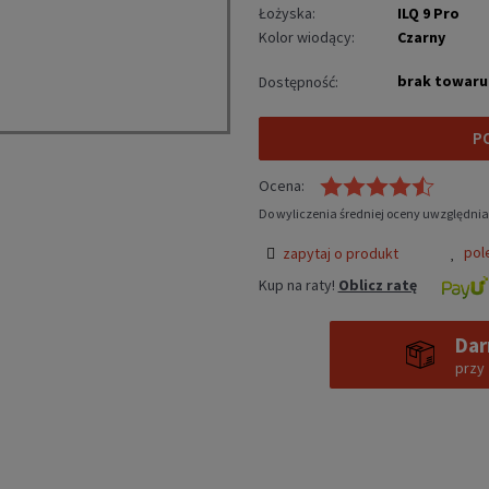
Łożyska:
ILQ 9 Pro
Kolor wiodący:
Czarny
brak towaru
Dostępność:
P
Ocena:
Do wyliczenia średniej oceny uwzględnia
pol
zapytaj o produkt
Kup na raty!
Oblicz ratę
Dar
przy