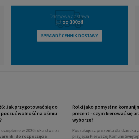
Darmowa dostawa
już
od 300zł!
SPRAWDŹ CENNIK DOSTAWY
26: Jak przygotować się do
Rolki jako pomysł na komunij
i poczuć wolność na ośmiu
prezent - czym kierować się pr
?
wyborze?
ocieplenie w 2026 roku stwarza
Poszukujesz prezentu dla dziecka z
warunki do rozpoczęcia
przyjęcia Pierwszej Komunii Świętej