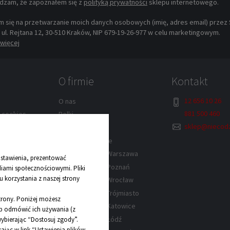
dzam, że zapoznałem się z
polityką prywatności
sklepu internetowego.
 się na przetwarzanie moich danych osobowych (imię, adres email) przez Sp
, ul. Rejtana 12, 30-510 Kraków, NIP 679-19-26-977 w celu marketingowym.
więcej
O firmie
Kontakt
12 656 10 26
O nas
881 500 460
w cookies
Rolki
sklep@niecodz
lek – Kraków
Kontakt
Dane kontaktowe
rów
Sklep z rolkami Warszawa
stawienia, prezentować
wa
Sklep z rolkami Poznań
diami społecznościowymi. Pliki
 korzystania z naszej strony
y
Sklep z rolkami Wrocław
Sklep z rolkami Trójmiasto
strony. Poniżej możesz
Sklep z rolkami Katowice
lub odmówić ich używania (z
Sklep z rolkami Łódź
ybierając “Dostosuj zgody”.
jąc w link “Ustawienia plików