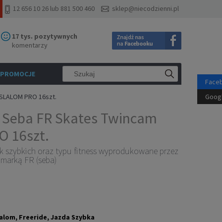
12 656 10 26 lub 881 500 460
sklep@niecodzienni.pl
17 tys. pozytywnych
komentarzy
PROMOCJE
Face
 SLALOM PRO 16szt.
Goog
k Seba FR Skates Twincam
 16szt.
ek szybkich oraz typu fitness wyprodukowane przez
 marką FR (seba)
lalom, Freeride, Jazda Szybka