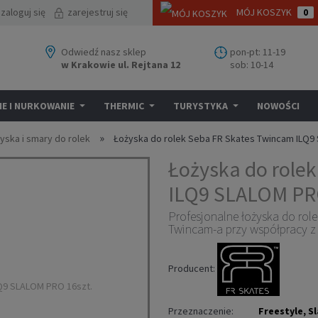
zaloguj się
zarejestruj się
MÓJ KOSZYK
0
Odwiedź nasz sklep
pon-pt: 11-19
w Krakowie ul. Rejtana 12
sob: 10-14
E I NURKOWANIE
THERMIC
TURYSTYKA
NOWOŚCI
»
żyska i smary do rolek
Łożyska do rolek Seba FR Skates Twincam ILQ9
Łożyska do role
ILQ9 SLALOM PRO
Profesjonalne łożyska do rol
Twincam-a przy współpracy z
Producent:
Przeznaczenie:
Freestyle, S