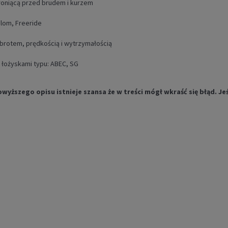
roniącą przed brudem i kurzem
alom, Freeride
brotem, prędkością i wytrzymałością
 łożyskami typu: ABEC, SG
ższego opisu istnieje szansa że w treści mógł wkraść się błąd. Jeś