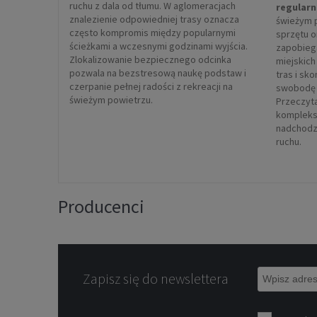
ruchu z dala od tłumu. W aglomeracjach
regularn
znalezienie odpowiedniej trasy oznacza
świeżym 
często kompromis między popularnymi
sprzętu 
ścieżkami a wczesnymi godzinami wyjścia.
zapobieg
Zlokalizowanie bezpiecznego odcinka
miejskich
pozwala na bezstresową naukę podstaw i
tras i sk
czerpanie pełnej radości z rekreacji na
swobodę 
świeżym powietrzu.
Przeczyta
kompleks
nadchodz
ruchu.
Producenci
Zapisz się do newslettera