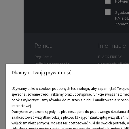
Potwier
Zgadzam
P.Mizioł
Zobacz 
Pomoc
Informacje
Regulamin
BLACK FRIDAY
Polityka prywatności
Ustawienia plikó
Zwroty
Wypożyczalnia ro
Dbamy o Twoją prywatność!
Koszty dostawy
Przedsprzedaż
Formy płatności
Dostępność towa
Używamy plików cookie i podobnych technologii, aby zapamiętać Twoje u
Reklamacje
Karta podarunko
spersonalizowane treści i reklamy oraz udostępniać funkcje związane z me
cookie wykorzystujemy również do mierzenia ruchu i analizowania sposobu
FAQ
Program rabatow
internetowej.
Mapa strony
Nasze porady
Domyślnie włączone są jedynie pliki niezbędne do poprawnego działania 
Odbiór osobisty
zaakceptować wszystkie rodzaje plików, klikając “Zaakceptuj wszystkie”, 
wyjątkiem niezbędnych). Możesz też dostosować pliki do swoich potrzeb, w
Udzieloną zgodę możesz w dowolnym momencie wycofać lub zmienić, klika