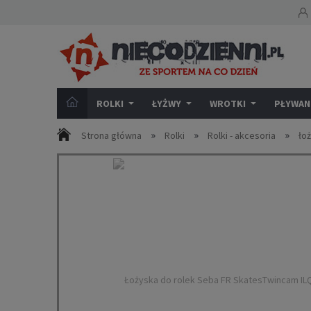
ROLKI
ŁYŻWY
WROTKI
PŁYWANI
»
»
»
Strona główna
Rolki
Rolki - akcesoria
ło