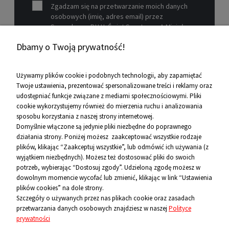
Zgadzam się na przetwarzanie moich danych
osobowych (imię, adres email) przez
Sprzedawcę P.H.U. Świat Sportu s.c. A.Mizioł,
P.Mizioł, ul. Rejtana 12, 30-510 Kraków, NIP 679-
Dbamy o Twoją prywatność!
19-26-977 w celu marketingowym.
Zobacz więcej
Używamy plików cookie i podobnych technologii, aby zapamiętać
Twoje ustawienia, prezentować spersonalizowane treści i reklamy oraz
udostępniać funkcje związane z mediami społecznościowymi. Pliki
Pomoc
cookie wykorzystujemy również do mierzenia ruchu i analizowania
sposobu korzystania z naszej strony internetowej.
Informacje
Domyślnie włączone są jedynie pliki niezbędne do poprawnego
działania strony. Poniżej możesz zaakceptować wszystkie rodzaje
O firmie
plików, klikając “Zaakceptuj wszystkie”, lub odmówić ich używania (z
wyjątkiem niezbędnych). Możesz też dostosować pliki do swoich
Kontakt
potrzeb, wybierając “Dostosuj zgody”. Udzieloną zgodę możesz w
dowolnym momencie wycofać lub zmienić, klikając w link “Ustawienia
12 656 10 26
plików cookies” na dole strony.
Szczegóły o używanych przez nas plikach cookie oraz zasadach
przetwarzania danych osobowych znajdziesz w naszej
Polityce
881 500 460
prywatności
sklep@niecodzienni.pl