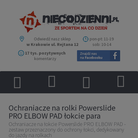
Odwiedź nasz sklep
pon-pt: 11-19
w Krakowie ul. Rejtana 12
sob: 10-14
17 tys. pozytywnych
komentarzy
Ochraniacze na rolki Powerslide
PRO ELBOW PAD łokcie para
Ochraniacze na łokcie Powerslide PRO ELBOW PAD -
zestaw przeznaczony do ochrony łokci, dedykowany
do jazdy na rolkach