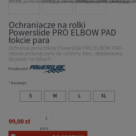
Ochraniacze na rolki
Powerslide PRO ELBOW PAD
łokcie para
Ochraniacze na łokcie Powerslide PRO ELBOW PAD -
zestaw przeznaczony do ochrony łokci, dedykowany
do jazdy na rolkach
Producent:
*
Rozmiar:
S
M
L
XL
99,00 zł
para