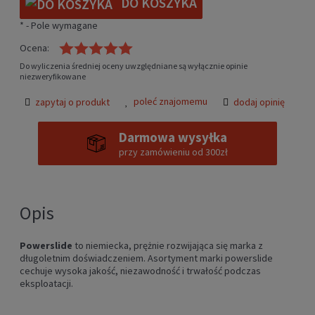
DO KOSZYKA
*
- Pole wymagane
Ocena:
Do wyliczenia średniej oceny uwzględniane są wyłącznie opinie
niezweryfikowane
poleć znajomemu
zapytaj o produkt
dodaj opinię
Darmowa wysyłka
przy zamówieniu od 300zł
Opis
Powerslide
to niemiecka, prężnie rozwijająca się marka z
długoletnim doświadczeniem. Asortyment marki powerslide
cechuje wysoka jakość, niezawodność i trwałość podczas
eksploatacji.