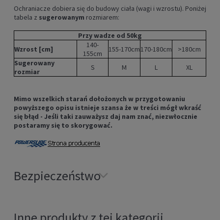
Ochraniacze dobiera się do budowy ciała (wagi i wzrostu). Poniżej
tabela z
sugerowanym
rozmiarem:
Przy wadze od 50kg
140-
Wzrost [cm]
155-170cm
170-180cm
>180cm
155cm
Sugerowany
S
M
L
XL
rozmiar
Mimo wszelkich starań dołożonych w przygotowaniu
powyższego opisu istnieje szansa że w treści mógł wkraść
się błąd - Jeśli taki zauważysz daj nam znać, niezwłocznie
postaramy się to skorygować.
Bezpieczeństwo
Inne produkty z tej kategorii