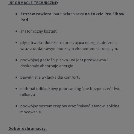
INFORMACJE TECHNICZNE
:
Zestaw zawiera:
parę ochraniaczy
na
Łokcie Pro Elbow
Pad
anatomiczny kształt
płyta trwała i dobrze rozpraszająca energię uderzenia
wraz z dodatkowym bocznym elementem chroniącym.
podwójnej gęstości pianka EVA jest przewiewna i
doskonale absorbuje energię
bawełniana wkładka dla komfortu
materiał odblaskowy poprawia ogólne bezpieczeństwo
rolkarza
podwójny system rzepów oraz "rękaw" stanowi solidne
mocowanie.
Dobór ochraniaczy: