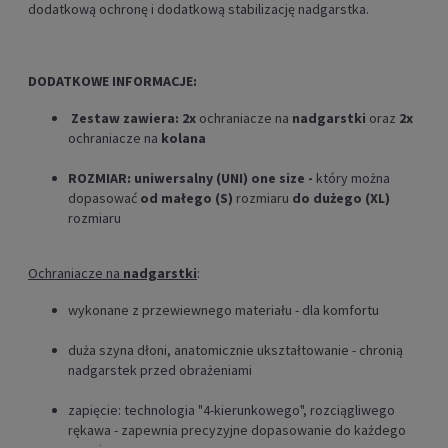
dodatkową ochronę i
dodatkową
stabilizację nadgarstka
.
DODATKOWE INFORMACJE:
Zestaw zawiera:
2x
ochraniacze na
nadgarstki
oraz
2x
ochraniacze na
kolana
ROZMIAR: uniwersalny (UNI)
one size
-
który można
dopasować
od małego (S)
rozmiaru
do dużego (XL)
rozmiaru
Ochraniacze na
nadgarstki
:
wykonane z przewiewnego materiału - dla komfortu
duża szyna dłoni, anatomicznie ukształtowanie - chronią
nadgarstek przed obrażeniami
zapięcie: technologia "4-kierunkowego", rozciągliwego
rękawa - zapewnia precyzyjne dopasowanie do każdego