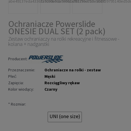
Ochraniacze Powerslide
ONESIE DUAL SET (2 pack)
Zestaw ochraniaczy na rolki rekreacyjne i fitnessowe -
kolana + nadgarstki
Producent:
Przeznaczenie:
Ochraniacze na rolki - zestaw
Płeć:
Męski
Zapięcia:
Rozciągliwy rękaw
Kolor wiodący:
Czarny
*
Rozmiar:
UNI (one size)