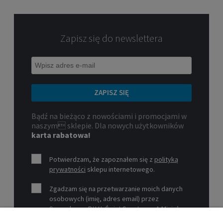
Zapisz się do newslettera
ZAPISZ SIĘ
Bądź na bieżąco z nowościami i promocjami w
naszym sklepie. Dla nowych użytkowników
karta rabatowa!
Potwierdzam, że zapoznałem się z
polityką
prywatności
sklepu internetowego.
Zgadzam się na przetwarzanie moich danych
osobowych (imię, adres email) przez
Sprzedawcę P.H.U. Świat Sportu s.c. A.Mizioł,
P.Mizioł, ul. Rejtana 12, 30-510 Kraków, NIP 679-