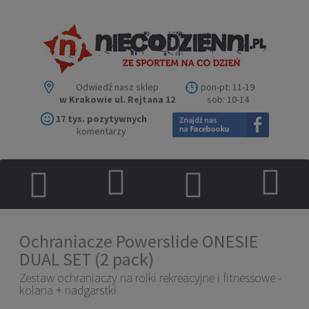
Odwiedź nasz sklep
pon-pt: 11-19
w Krakowie ul. Rejtana 12
sob: 10-14
17 tys. pozytywnych
komentarzy
Ochraniacze Powerslide ONESIE
DUAL SET (2 pack)
Zestaw ochraniaczy na rolki rekreacyjne i fitnessowe -
kolana + nadgarstki