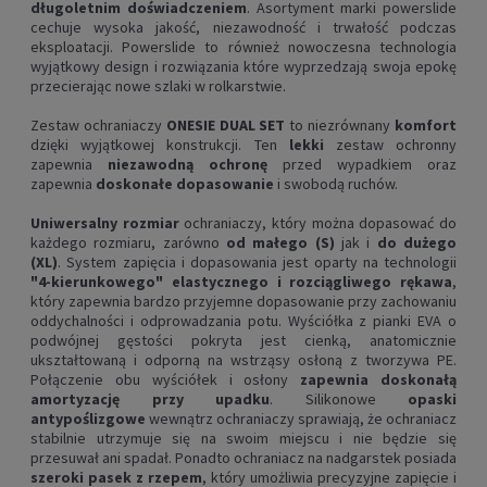
długoletnim doświadczeniem
. Asortyment marki powerslide
cechuje wysoka jakość, niezawodność i trwałość podczas
eksploatacji. Powerslide to również nowoczesna technologia
wyjątkowy design i rozwiązania które wyprzedzają swoja epokę
przecierając nowe szlaki w rolkarstwie.
Zestaw ochraniaczy
ONESIE DUAL SET
to niezrównany
komfort
dzięki wyjątkowej konstrukcji.
Ten
lekki
zestaw ochronny
zapewnia
niezawodną ochronę
przed wypadkiem oraz
zapewnia
doskonałe dopasowanie
i swobodą ruchów.
Uniwersalny rozmiar
ochraniaczy,
który można dopasować do
każdego rozmiaru, zarówno
od małego (S)
jak i
do dużego
(XL)
. System zapięcia i dopasowania jest o
party na technologii
"4-kierunkowego" elastycznego i rozciągliwego rękawa
,
który zapewnia bardzo przyjemne dopasowanie przy zachowaniu
oddychalności i odprowadzania potu.
Wyściółka z pianki EVA o
podwójnej gęstości pokryta jest cienką, anatomicznie
ukształtowaną i odporną na wstrząsy osłoną z tworzywa PE
.
Połączenie obu wyściółek i osłony
zapewnia doskonałą
amortyzację przy upadku
.
Silikonowe
opaski
antypoślizgowe
wewnątrz ochraniaczy sprawiają, że ochraniacz
stabilnie utrzymuje się na swoim miejscu i nie będzie się
przesuwał ani spadał. Ponadto ochraniacz na nadgarstek posiada
szeroki pasek z rzepem
, który umożliwia precyzyjne zapięcie i