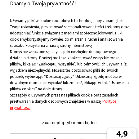
Dbamy o Twoją prywatność!
19-26-977 w celu marketingowym.
Zobacz więcej
Używamy plików cookie i podobnych technologii, aby zapamiętać
Twoje ustawienia, prezentować spersonalizowane treści i reklamy oraz
udostępniać funkcje związane z mediami społecznościowymi. Pliki
Pomoc
cookie wykorzystujemy również do mierzenia ruchu i analizowania
sposobu korzystania z naszej strony internetowej.
Informacje
Domyślnie włączone są jedynie pliki niezbędne do poprawnego
działania strony. Poniżej możesz zaakceptować wszystkie rodzaje
O firmie
plików, klikając “Zaakceptuj wszystkie”, lub odmówić ich używania (z
wyjątkiem niezbędnych). Możesz też dostosować pliki do swoich
Kontakt
potrzeb, wybierając “Dostosuj zgody”. Udzieloną zgodę możesz w
dowolnym momencie wycofać lub zmienić, klikając w link “Ustawienia
12 656 10 26
plików cookies” na dole strony.
Szczegóły o używanych przez nas plikach cookie oraz zasadach
przetwarzania danych osobowych znajdziesz w naszej
Polityce
881 500 460
prywatności
sklep@niecodzienni.pl
ul. Rejtana 12, 30-510 Kraków
Zaakceptuj tylko niezbędne
pn-pt: 11-19, sob: 10-14