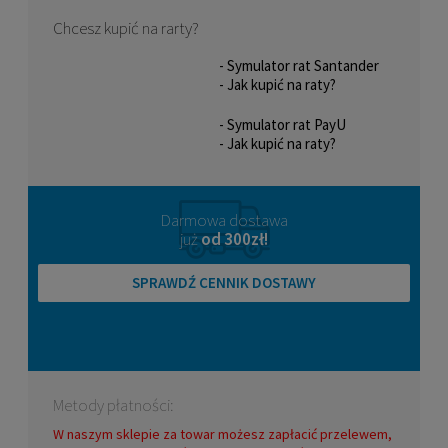
Chcesz kupić na rarty?
- Symulator rat Santander
- Jak kupić na raty?
- Symulator rat PayU
- Jak kupić na raty?
Darmowa dostawa
już
od 300zł!
SPRAWDŹ CENNIK DOSTAWY
Metody płatności:
W naszym sklepie za towar możesz zapłacić przelewem,