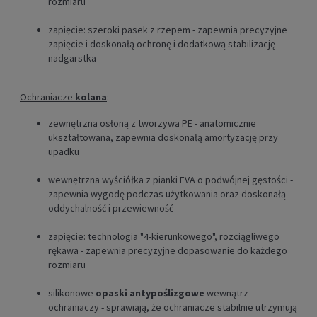
rozmiaru
zapięcie:
szeroki pasek z rzepem - zapewnia precyzyjne
zapięcie i doskonałą ochronę
i dodatkową stabilizację
nadgarstka
Ochraniacze
kolana
:
zewnętrzna
osłoną z tworzywa PE -
anatomicznie
ukształtowana,
zapewnia doskonałą amortyzację przy
upadku
wewnętrzna wyściółka z pianki EVA o podwójnej gęstości -
zapewnia wygodę podczas użytkowania oraz
doskonałą
oddychalność i przewiewność
zapięcie:
technologia "4-kierunkowego", rozciągliwego
rękawa - zapewnia precyzyjne dopasowanie do każdego
rozmiaru
silikonowe
opaski antypoślizgowe
wewnątrz
ochraniaczy - sprawiają, że ochraniacze stabilnie utrzymują