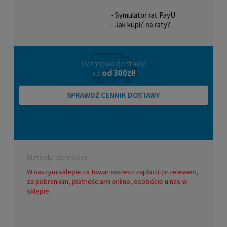
- Symulator rat PayU
- Jak kupić na raty?
Darmowa dostawa
już
od 300zł!
SPRAWDŹ CENNIK DOSTAWY
Metody płatności:
W naszym sklepie za towar możesz zapłacić przelewem,
za pobraniem, płatnościami online, osobiście u nas w
sklepie.