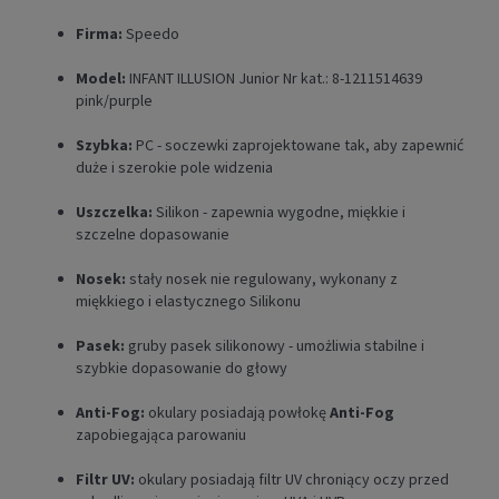
Firma:
Speedo
Model:
INFANT ILLUSION Junior
Nr kat.: 8-1211514639
pink/purple
Szybka:
PC - soczewki zaprojektowane tak, aby zapewnić
duże i szerokie pole widzenia
Uszczelka:
Silikon - zapewnia wygodne, miękkie i
szczelne dopasowanie
Nosek:
stały nosek nie regulowany, wykonany z
miękkiego i elastycznego Silikonu
Pasek:
gruby pasek silikonowy - umożliwia stabilne i
szybkie dopasowanie do głowy
Anti-Fog:
okulary posiadają powłokę
Anti-Fog
zapobiegająca parowaniu
Filtr UV:
okulary posiadają filtr UV chroniący oczy przed