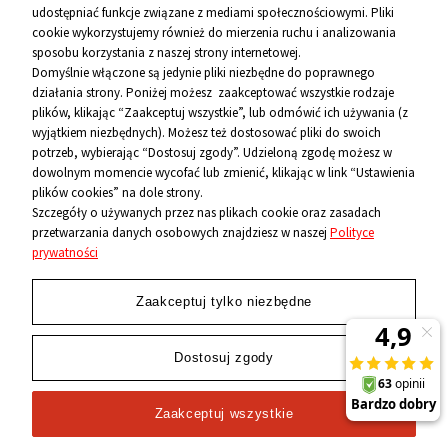
udostępniać funkcje związane z mediami społecznościowymi. Pliki
Pomoc
cookie wykorzystujemy również do mierzenia ruchu i analizowania
sposobu korzystania z naszej strony internetowej.
Informacje
Domyślnie włączone są jedynie pliki niezbędne do poprawnego
działania strony. Poniżej możesz zaakceptować wszystkie rodzaje
O firmie
plików, klikając “Zaakceptuj wszystkie”, lub odmówić ich używania (z
wyjątkiem niezbędnych). Możesz też dostosować pliki do swoich
Kontakt
potrzeb, wybierając “Dostosuj zgody”. Udzieloną zgodę możesz w
dowolnym momencie wycofać lub zmienić, klikając w link “Ustawienia
12 656 10 26
plików cookies” na dole strony.
Szczegóły o używanych przez nas plikach cookie oraz zasadach
przetwarzania danych osobowych znajdziesz w naszej
Polityce
881 500 460
prywatności
sklep@niecodzienni.pl
ul. Rejtana 12, 30-510 Kraków
Zaakceptuj tylko niezbędne
pn-pt: 11-19, sob: 10-14
Dostosuj zgody
Zaakceptuj wszystkie
2024 © Wszelkie Prawa Zastrzeżone