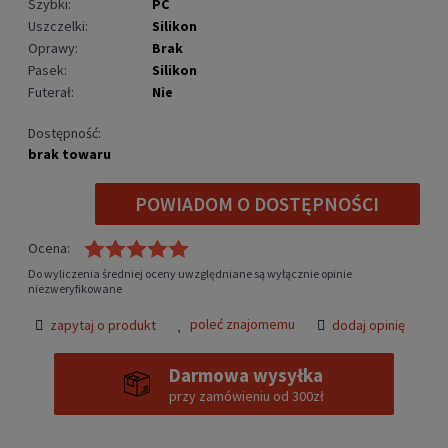
Szybki:
PC
Uszczelki:
Silikon
Oprawy:
Brak
Pasek:
Silikon
Futerał:
Nie
Dostępność:
brak towaru
POWIADOM O DOSTĘPNOŚCI
Ocena:
Do wyliczenia średniej oceny uwzględniane są wyłącznie opinie
niezweryfikowane
poleć znajomemu
zapytaj o produkt
dodaj opinię
Darmowa wysyłka
przy zamówieniu od 300zł