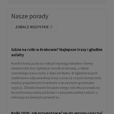
Nasze porady
ZOBACZ WSZYSTKIE
Gdzie na rolki w Krakowie? Najlepsze trasy i gładkie
asfalty
Komfortowa jazda na rolkach wymaga idealnie równej
nawierzchni bez dylatacji i kostki brukowej, a także
szerokiego pasa ruchu z dala od tłumu. W aglomeracjach
znalezienie odpowiedniej trasy oznacza często kompromis
między popularnymi ścieżkami a wczesnymi godzinami
wyjścia. Zlokalizowanie bezpiecznego odcinka pozwala na
bezstresową naukę podstaw i czerpanie pełnej radości z
rekreacji na świeżym powietrzu.
Rolki 2026: Jak przygotować się do sezonu i poczuć