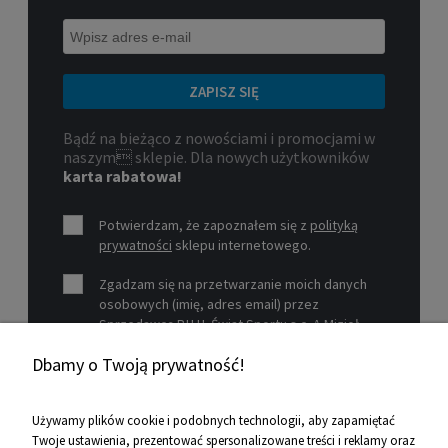
ZAPISZ SIĘ
Bądź na bieżąco z nowościami i promocjami w
naszym sklepie. Dla nowych użytkowników
karta rabatowa!
Potwierdzam, że zapoznałem się z
polityką
prywatności
sklepu internetowego.
Zgadzam się na przetwarzanie moich danych
osobowych (imię, adres email) przez
Sprzedawcę P.H.U. Świat Sportu s.c. A.Mizioł,
P.Mizioł, ul. Rejtana 12, 30-510 Kraków, NIP 679-
Dbamy o Twoją prywatność!
19-26-977 w celu marketingowym.
Zobacz więcej
Używamy plików cookie i podobnych technologii, aby zapamiętać
Twoje ustawienia, prezentować spersonalizowane treści i reklamy oraz