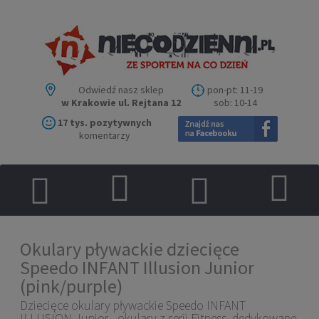
Odwiedź nasz sklep
pon-pt: 11-19
w Krakowie ul. Rejtana 12
sob: 10-14
17 tys. pozytywnych
komentarzy
Okulary pływackie dziecięce
Speedo INFANT Illusion Junior
(pink/purple)
Dziecięce okulary pływackie Speedo INFANT
ILLUSION Junior - okulary z serii Fitness,
dedykowane