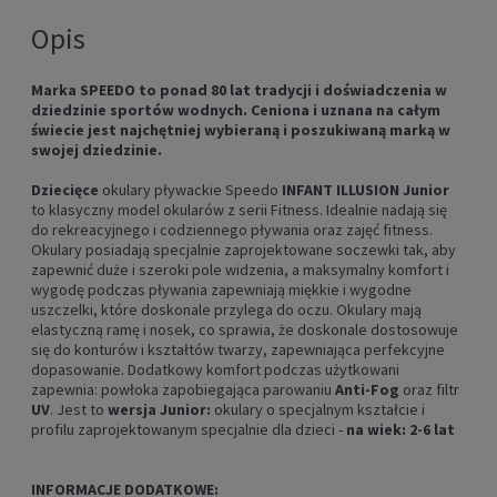
Opis
Marka SPEEDO to ponad 80 lat tradycji i doświadczenia w
dziedzinie sportów wodnych. Ceniona i uznana na całym
świecie jest najchętniej wybieraną i poszukiwaną marką w
swojej dziedzinie.
Dziecięce
okulary pływackie Speedo
INFANT ILLUSION Junior
to klasyczny model okularów z serii Fitness. Idealnie nadają się
do rekreacyjnego i codziennego pływania oraz zajęć fitness.
Okulary posiadają specjalnie zaprojektowane soczewki tak, aby
zapewnić duże i szeroki pole widzenia, a maksymalny komfort i
wygodę podczas pływania zapewniają miękkie i wygodne
uszczelki, które doskonale przylega do oczu. Okulary mają
elastyczną ramę i nosek, co sprawia, że doskonale dostosowuje
się do konturów i kształtów twarzy, zapewniająca perfekcyjne
dopasowanie. Dodatkowy komfort podczas użytkowani
zapewnia: powłoka zapobiegająca parowaniu
Anti-Fog
oraz filtr
UV
. Jest to
wersja
Junior:
okulary o specjalnym kształcie i
profilu zaprojektowanym specjalnie dla dzieci -
na wiek:
2-6 lat
INFORMACJE DODATKOWE: