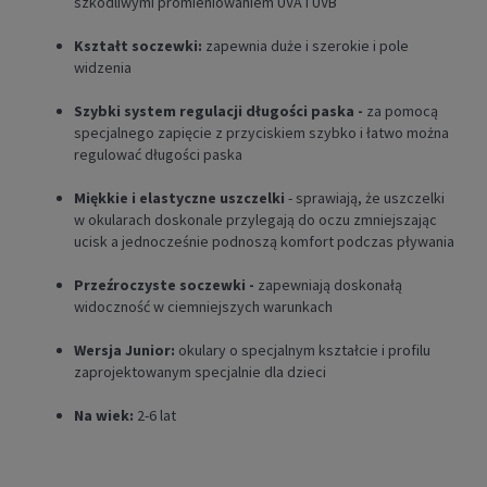
szkodliwymi promieniowaniem UVA i UVB
Kształt soczewki:
zapewnia duże i szerokie i pole
widzenia
Szybki system regulacji długości paska -
za pomocą
specjalnego zapięcie z przyciskiem szybko i łatwo można
regulować długości paska
Miękkie i elastyczne uszczelki
- sprawiają, że uszczelki
w okularach doskonale przylegają do oczu zmniejszając
ucisk a jednocześnie
podnoszą komfort podczas pływania
Przeźroczyste soczewki -
zapewniają doskonałą
widoczność w ciemniejszych warunkach
Wersja Junior:
okulary o specjalnym kształcie i profilu
zaprojektowanym specjalnie dla dzieci
Na wiek:
2-6 lat