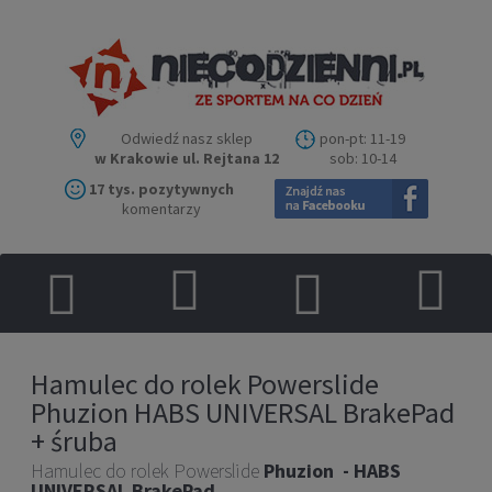
Odwiedź nasz sklep
pon-pt: 11-19
w Krakowie ul. Rejtana 12
sob: 10-14
17 tys. pozytywnych
komentarzy
Hamulec do rolek Powerslide
Phuzion HABS UNIVERSAL BrakePad
+ śruba
Hamulec do rolek Powerslide
Phuzion - HABS
UNIVERSAL
BrakePad