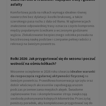
asfalty
Komfortowa jazda na rolkach wymaga idealnie równej
nawierzchni bez dylatacji i kostki brukowej, a także
szerokiego pasa ruchu z dala od tłumu. W aglomeracjach
znalezienie odpowiedniej trasy oznacza często kompromis
między popularnymi ścieżkami a wczesnymi godzinami
wyjścia. Zlokalizowanie bezpiecznego odcinka pozwala na
bezstresową naukę podstaw i czerpanie pełnej radości z
rekreacji na świeżym powietrzu.
Rolki 2026: Jak przygotować się do sezonu i poczuć
wolność na ośmiu kółkach?
Wiosenne ocieplenie w 2026 roku stwarza
idealne warunki
do rozpoczęcia regularnej aktywności fizycznej
na
świeżym powietrzu. Prawidłowa konserwacja sprzętu oraz
dobór właściwych akcesoriów zapobiegają urazom
podczas przemierzania miejskich alejek. Świadome
zaplanowanie tras i skompletowanie stroju zwiększają
swobodę pokonywania kolejnych kilometrów. Przeczytaj
poniższy poradnik, aby kompleksowo przygotować się do