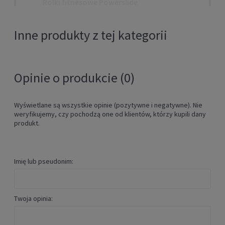
Rolki fitnesowe Powerslide
PHUZION RADON 90 bronze
599,00 zł
Inne produkty z tej kategorii
Cena regularna:
749,00 zł
Najniższa cena przed obniżką:
749,00 zł
POWIADOM O DOSTĘPNOŚCI
Opinie o produkcie (0)
Wyświetlane są wszystkie opinie (pozytywne i negatywne). Nie
weryfikujemy, czy pochodzą one od klientów, którzy kupili dany
produkt.
Imię lub pseudonim:
Hamulec do rolek Powerslide
Twoja opinia:
Phuzion HABS BrakePad + śruba