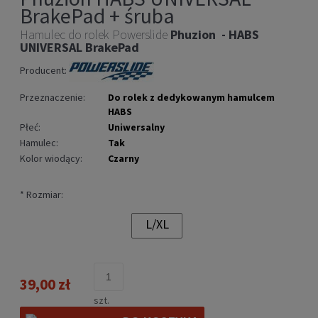
BrakePad + śruba
Hamulec do rolek Powerslide
Phuzion - HABS
UNIVERSAL
BrakePad
Producent:
Przeznaczenie:
Do rolek z dedykowanym hamulcem
HABS
Płeć:
Uniwersalny
Hamulec:
Tak
Kolor wiodący:
Czarny
*
Rozmiar:
L/XL
39,00 zł
szt.