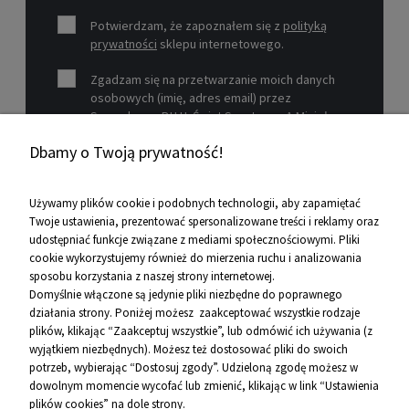
Potwierdzam, że zapoznałem się z
polityką
prywatności
sklepu internetowego.
Zgadzam się na przetwarzanie moich danych
osobowych (imię, adres email) przez
Sprzedawcę P.H.U. Świat Sportu s.c. A.Mizioł,
P.Mizioł, ul. Rejtana 12, 30-510 Kraków, NIP 679-
Dbamy o Twoją prywatność!
19-26-977 w celu marketingowym.
Zobacz więcej
Używamy plików cookie i podobnych technologii, aby zapamiętać
Twoje ustawienia, prezentować spersonalizowane treści i reklamy oraz
udostępniać funkcje związane z mediami społecznościowymi. Pliki
Pomoc
cookie wykorzystujemy również do mierzenia ruchu i analizowania
sposobu korzystania z naszej strony internetowej.
Informacje
Domyślnie włączone są jedynie pliki niezbędne do poprawnego
działania strony. Poniżej możesz zaakceptować wszystkie rodzaje
O firmie
plików, klikając “Zaakceptuj wszystkie”, lub odmówić ich używania (z
wyjątkiem niezbędnych). Możesz też dostosować pliki do swoich
Kontakt
potrzeb, wybierając “Dostosuj zgody”. Udzieloną zgodę możesz w
dowolnym momencie wycofać lub zmienić, klikając w link “Ustawienia
12 656 10 26
plików cookies” na dole strony.