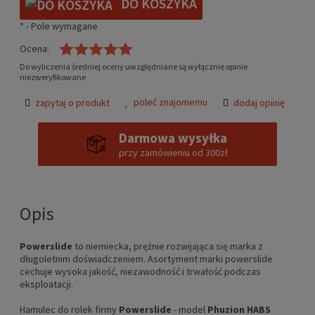
DO KOSZYKA
*
- Pole wymagane
Ocena:
Do wyliczenia średniej oceny uwzględniane są wyłącznie opinie
niezweryfikowane
poleć znajomemu
zapytaj o produkt
dodaj opinię
Darmowa wysyłka
przy zamówieniu od 300zł
Opis
Powerslide
to niemiecka, prężnie rozwijająca się marka z
długoletnim doświadczeniem. Asortyment marki powerslide
cechuje wysoka jakość, niezawodność i trwałość podczas
eksploatacji.
Hamulec do rolek firmy
Powerslide
- model
Phuzion
HABS