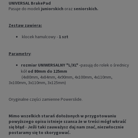
UNIVERSAL
BrakePad
Pasuje do modeli
juniorskich
oraz
seniorskich.
Zestaw zawiera:
klocek hamulcowy -
1 szt
Parametry
:
rozmiar UNIWERSALNY "L/XL" -
pasują do rolek o średnicy
kół
od
80mm do 125mm
(4x80mm, 4x84mm, 4x90mm, 4x100mm, 4x110mm,
3x100mm, 3x110mm, 3x125mm)
Oryginalne części zamienne Powerslide.
Mimo wszelkich starań dołożonych w przygotowaniu
powyższego opisu istnieje szansa że w treści mógł wkraść
się błąd - Jeśli taki zauważysz daj nam znać, niezwłocznie
postaramy się to skorygować.