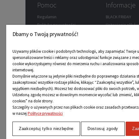
Pomoc
Informacje
Regulamin
BLACK FRIDAY
Polityka prywatności
Ustawienia plikó
Zwroty
Wypożyczalnia ro
Dbamy o Twoją prywatność!
Koszty dostawy
Przedsprzedaż
Formy płatności
Dostępność towa
Używamy plików cookie i podobnych technologii, aby zapamiętać Twoje u
Reklamacje
Karta podarunko
spersonalizowane treści i reklamy oraz udostępniać funkcje związane z me
cookie wykorzystujemy również do mierzenia ruchu i analizowania sposobu
FAQ
Program rabatow
internetowej.
Mapa strony
Nasze porady
Domyślnie włączone są jedynie pliki niezbędne do poprawnego działania 
Odbiór osobisty
zaakceptować wszystkie rodzaje plików, klikając “Zaakceptuj wszystkie”, 
wyjątkiem niezbędnych). Możesz też dostosować pliki do swoich potrzeb, w
Udzieloną zgodę możesz w dowolnym momencie wycofać lub zmienić, klika
cookies” na dole strony.
Szczegóły o używanych przez nas plikach cookie oraz zasadach przetwar
w naszej
Polityce prywatności
Zaakceptuj tylko niezbędne
Dostosuj zgody
Zaa
2024 © Wszelkie Prawa Zastrzeżone
Niecodzienni.pl
-
sklep z rolkami
,
łyżwami
i
wrotkami