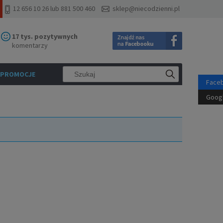
12 656 10 26 lub 881 500 460
sklep@niecodzienni.pl
17 tys. pozytywnych
komentarzy
PROMOCJE
Face
Goog