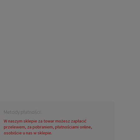
Metody płatności:
W naszym sklepie za towar możesz zapłacić
przelewem, za pobraniem, płatnościami online,
osobiście u nas w sklepie.