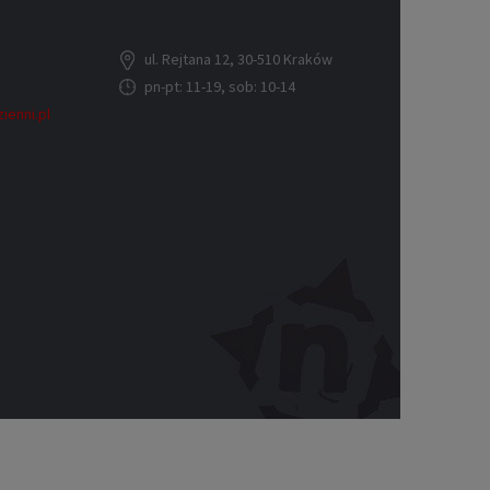
ul. Rejtana 12, 30-510 Kraków
pn-pt: 11-19, sob: 10-14
ienni.pl