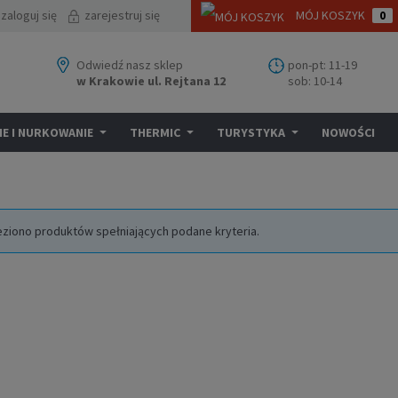
zaloguj się
zarejestruj się
MÓJ KOSZYK
0
Odwiedź nasz sklep
pon-pt: 11-19
w Krakowie ul. Rejtana 12
sob: 10-14
E I NURKOWANIE
THERMIC
TURYSTYKA
NOWOŚCI
eziono produktów spełniających podane kryteria.