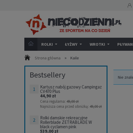
ROLKI
ŁYŻWY
WROTKI
PŁYWANI
»
Strona główna
Kaile
Bestsellery
Nie znal
Kartusz nabój gazowy Campingaz
CV470 Plus
44,90 zł
Cena regularna:
49,00 zł
Najniższa cena przed obniżką:
49,00 zł
Rolki damskie rekreacyjne
Rollerblade ZETRABLADE W
black cyclamen pink
539,00 zł