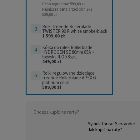
Cena regularna:
599,00 zł
Najniższa cena przed obniżką:
539,00 zł
Rolki freeride Rollerblade
TWISTER 90 R white smoke/black
1 599,00 zł
Kółka do rolek Rollerblade
HYDROGEN SE 80mm 85A +
łożyska ILQ9 8szt.
449,00 zł
Rolki regulowane dziecięce
freeride Rollerblade APEX G
platinum coral
589,00 zł
Chcesz kupić na rarty?
- Symulator rat Santander
- Jak kupić na raty?