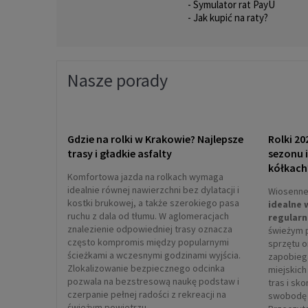
- Symulator rat PayU
- Jak kupić na raty?
Nasze porady
Gdzie na rolki w Krakowie? Najlepsze
Rolki 20
trasy i gładkie asfalty
sezonu 
kółkach
Komfortowa jazda na rolkach wymaga
idealnie równej nawierzchni bez dylatacji i
Wiosenne 
kostki brukowej, a także szerokiego pasa
idealne 
ruchu z dala od tłumu. W aglomeracjach
regularn
znalezienie odpowiedniej trasy oznacza
świeżym 
często kompromis między popularnymi
sprzętu 
ścieżkami a wczesnymi godzinami wyjścia.
zapobieg
Zlokalizowanie bezpiecznego odcinka
miejskich
pozwala na bezstresową naukę podstaw i
tras i sk
czerpanie pełnej radości z rekreacji na
swobodę 
świeżym powietrzu.