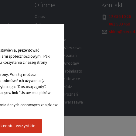
O firmie
Kontakt
12 656 10 26
O nas
881 500 460
w cookies
Rolki
sklep@niecodz
lek – Kraków
Kontakt
Dane kontaktowe
rów
Sklep z rolkami Warszawa
stawienia, prezentować
wa
Sklep z rolkami Poznań
diami społecznościowymi. Pliki
 korzystania z naszej strony
y
Sklep z rolkami Wrocław
Sklep z rolkami Trójmiasto
strony. Poniżej możesz
Sklep z rolkami Katowice
lub odmówić ich używania (z
Sklep z rolkami Łódź
ybierając “Dostosuj zgody”.
jąc w link “Ustawienia plików
Sklep z łyżwami Poznań
Sklep z łyżwami Warszawa
zania danych osobowych znajdziesz
kceptuj wszystkie