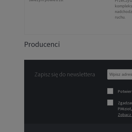
Przeczyta
kompleks
nadchodz
ruchu.
Producenci
Zapisz się do newslettera
Potwier
Zgadzam
P.Mizioł
Zobacz 