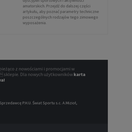
dyscyplin sportowych i aktywności
amatorskich. Przejdź do dalszej części
artykułu, aby poznać parametry techniczne
poszczególnych rodzajów tego zimowego
wyposażenia.
bieżąco z nowościami i promocjami w
 sklepie. Dla nowych użytkowników
karta
wa!
rzedawcę P.H.U. Świat Sportu s.c. A.Mizioł,