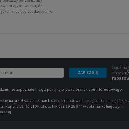
j poniższy poradnik, aby
owo przygotować się do
ących miesięcy spędzonych w
Bądź na 
naszym
ZAPISZ SIĘ
rabato
dzam, że zapoznałem się z
polityką prywatności
sklepu internetowego.
 się na przetwarzanie moich danych osobowych (imię, adres email) przez Sp
, ul. Rejtana 12, 30-510 Kraków, NIP 679-19-26-977 w celu marketingowym.
więcej