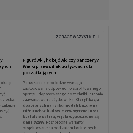
ZOBACZ WSZYSTKIE
ny
Figurówki, hokejówki czy panczeny?
zy ich
Wielki przewodnik po łyżwach dla
początkujących
 okazji
Poruszanie się po lodzie wymaga
?
zastosowania odpowiednio sprofilowanego
być
sprzętu, dopasowanego do techniki i stopnia
dziecka.
zaawansowania użytkownika.
Klasyfikacja
y zakupie
dostępnych na rynku modeli bazuje na
ększyć
różnicach w budowie zewnętrznej oraz
k.
kształcie ostrza, w jaki wyposażone są
dane łyżwy
. Różnorodne warianty
projektowane są pod kątem konkretnych