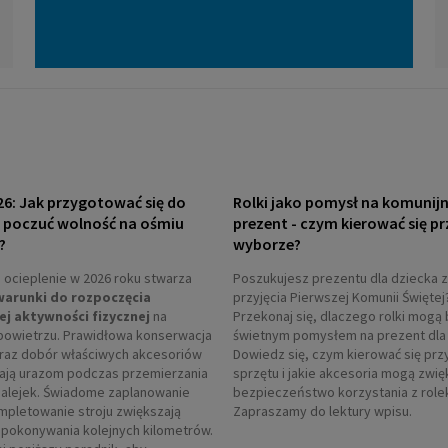
26: Jak przygotować się do
Rolki jako pomysł na komunij
i poczuć wolność na ośmiu
prezent - czym kierować się pr
?
wyborze?
ocieplenie w 2026 roku stwarza
Poszukujesz prezentu dla dziecka z
warunki do rozpoczęcia
przyjęcia Pierwszej Komunii Świętej
ej aktywności fizycznej
na
Przekonaj się, dlaczego rolki mogą 
powietrzu. Prawidłowa konserwacja
świetnym pomysłem na prezent dla 
oraz dobór właściwych akcesoriów
Dowiedz się, czym kierować się prz
ają urazom podczas przemierzania
sprzętu i jakie akcesoria mogą zwi
 alejek. Świadome zaplanowanie
bezpieczeństwo korzystania z role
ompletowanie stroju zwiększają
Zapraszamy do lektury wpisu.
pokonywania kolejnych kilometrów.