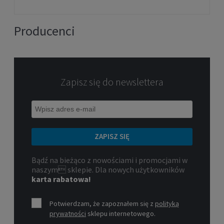
1 099,00 zł
DO KOSZYKA
Producenci
Zapisz się do newslettera
ZAPISZ SIĘ
Rolki freeride Rollerblade
Bądź na bieżąco z nowościami i promocjami w
naszym sklepie. Dla nowych użytkowników
LIGHTNING 80 W white aqua
karta rabatowa!
899,00 zł
Potwierdzam, że zapoznałem się z
polityką
DO KOSZYKA
prywatności
sklepu internetowego.