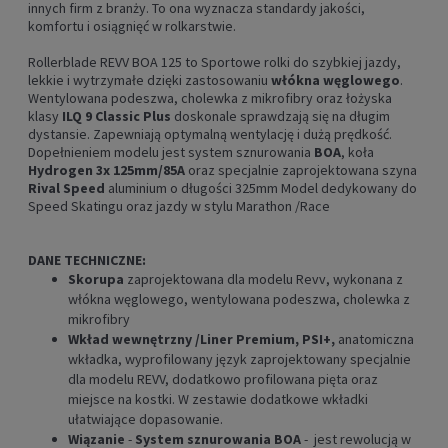
innych firm z branży. To ona wyznacza standardy jakości,
komfortu i osiągnięć w rolkarstwie.
Rollerblade REVV BOA 125 to Sportowe rolki do szybkiej jazdy,
lekkie i wytrzymałe dzięki zastosowaniu
włókna węglowego
.
W
entylowana podeszwa, cholewka z mikrofibry oraz łożyska
klasy
ILQ 9 Classic Plus
doskonale sprawdzają się na długim
dystansie. Zapewniają optymalną wentylację i dużą prędkość.
Dopełnieniem modelu jest system sznurowania
BOA
, koła
Hydrogen 3x 125mm/85A
oraz specjalnie zaprojektowana szyna
Rival Speed
aluminium o długości 325mm
Model dedykowany do
Speed Skatingu oraz jazdy w stylu Marathon /Race
DANE TECHNICZNE:
Skorupa
zaprojektowana dla modelu
Revv, wykonana z
włókna węglowego,
wentylowana podeszwa, cholewka z
mikrofibry
Wkład wewnętrzny /Liner
Premium, PSI+,
anatomiczna
wkładka
, w
yprofilowany język zaprojektowany specjalnie
dla modelu REVV, dodatkowo profilowana pięta oraz
miejsce na kostki. W zestawie dodatkowe wkładki
ułatwiające dopasowanie.
Wiązanie
-
System sznurowania BOA
- jest rewolucją w