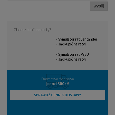
wyślij
Chcesz kupić na rarty?
- Symulator rat Santander
- Jak kupić na raty?
- Symulator rat PayU
- Jak kupić na raty?
Rolki rekreacyjne męskie K2 FIT
80 PRO
779,00 zł
Darmowa dostawa
już
od 300zł!
POWIADOM O DOSTĘPNOŚCI
SPRAWDŹ CENNIK DOSTAWY