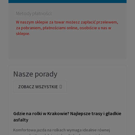
Metody płatności:
W naszym sklepie za towar możesz zapłacić przelewem,
za pobraniem, płatnościami online, osobiście u nas w
sklepie.
Łyżwy hokejowe Bauer X-LS
409,00 zł
Nasze porady
DO KOSZYKA
ZOBACZ WSZYSTKIE
Gdzie na rolki w Krakowie? Najlepsze trasy i gładkie
asfalty
Komfortowa jazda na rolkach wymaga idealnie równej