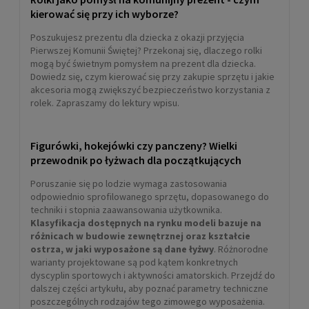
Rolki freeride Rollerblade
kierować się przy ich wyborze?
LIGHTNING 110 white black
Poszukujesz prezentu dla dziecka z okazji przyjęcia
Pierwszej Komunii Świętej? Przekonaj się, dlaczego rolki
1 259,00 zł
mogą być świetnym pomysłem na prezent dla dziecka.
Dowiedz się, czym kierować się przy zakupie sprzętu i jakie
DO KOSZYKA
akcesoria mogą zwiększyć bezpieczeństwo korzystania z
rolek. Zapraszamy do lektury wpisu.
Figurówki, hokejówki czy panczeny? Wielki
przewodnik po łyżwach dla początkujących
Poruszanie się po lodzie wymaga zastosowania
odpowiednio sprofilowanego sprzętu, dopasowanego do
techniki i stopnia zaawansowania użytkownika.
Klasyfikacja dostępnych na rynku modeli bazuje na
różnicach w budowie zewnętrznej oraz kształcie
ostrza, w jaki wyposażone są dane łyżwy
. Różnorodne
warianty projektowane są pod kątem konkretnych
Rolki rekreacyjne damskie K2
dyscyplin sportowych i aktywności amatorskich. Przejdź do
ALEXIS 84 PRO
dalszej części artykułu, aby poznać parametry techniczne
poszczególnych rodzajów tego zimowego wyposażenia.