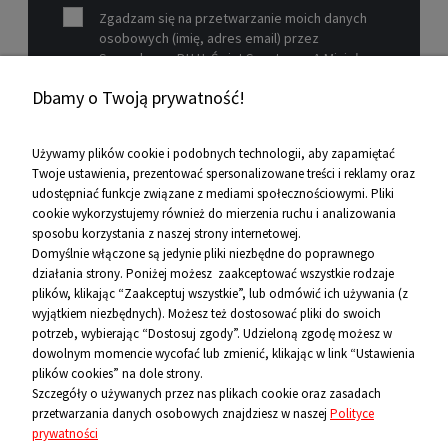
Zgadzam się na przetwarzanie moich danych
osobowych (imię, adres email) przez
Sprzedawcę P.H.U. Świat Sportu s.c. A.Mizioł,
P.Mizioł, ul. Rejtana 12, 30-510 Kraków, NIP 679-
Dbamy o Twoją prywatność!
19-26-977 w celu marketingowym.
Zobacz więcej
Używamy plików cookie i podobnych technologii, aby zapamiętać
Twoje ustawienia, prezentować spersonalizowane treści i reklamy oraz
udostępniać funkcje związane z mediami społecznościowymi. Pliki
Pomoc
cookie wykorzystujemy również do mierzenia ruchu i analizowania
sposobu korzystania z naszej strony internetowej.
Informacje
Rolki freedide Powerslide ZOOM
Domyślnie włączone są jedynie pliki niezbędne do poprawnego
100 black
działania strony. Poniżej możesz zaakceptować wszystkie rodzaje
O firmie
plików, klikając “Zaakceptuj wszystkie”, lub odmówić ich używania (z
499,00 zł
wyjątkiem niezbędnych). Możesz też dostosować pliki do swoich
Cena regularna:
729,00 zł
Kontakt
potrzeb, wybierając “Dostosuj zgody”. Udzieloną zgodę możesz w
Najniższa cena przed obniżką:
729,00 zł
dowolnym momencie wycofać lub zmienić, klikając w link “Ustawienia
DO KOSZYKA
12 656 10 26
plików cookies” na dole strony.
Szczegóły o używanych przez nas plikach cookie oraz zasadach
przetwarzania danych osobowych znajdziesz w naszej
Polityce
881 500 460
prywatności