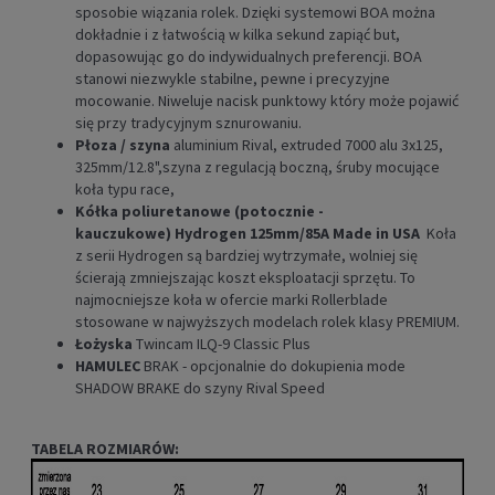
sposobie wiązania rolek. Dzięki systemowi BOA można
dokładnie i z łatwością w kilka sekund zapiąć but,
dopasowując go do indywidualnych preferencji. BOA
stanowi niezwykle stabilne, pewne i precyzyjne
mocowanie. Niweluje nacisk punktowy który może pojawić
się przy tradycyjnym sznurowaniu.
Płoza / szyna
aluminium Rival, extruded 7000 alu 3x125,
325mm/12.8",szyna z regulacją boczną, śruby mocujące
koła typu race,
Kółka poliuretanowe (potocznie -
kauczukowe) Hydrogen 125mm/85A Made in USA
Koła
z serii Hydrogen są bardziej wytrzymałe, wolniej się
ścierają zmniejszając koszt eksploatacji sprzętu. To
najmocniejsze koła w ofercie marki Rollerblade
stosowane w najwyższych modelach rolek klasy PREMIUM.
Łożyska
Twincam ILQ-9 Classic Plus
HAMULEC
BRAK - opcjonalnie do dokupienia mode
SHADOW BRAKE do szyny Rival Speed
TABELA ROZMIARÓW: