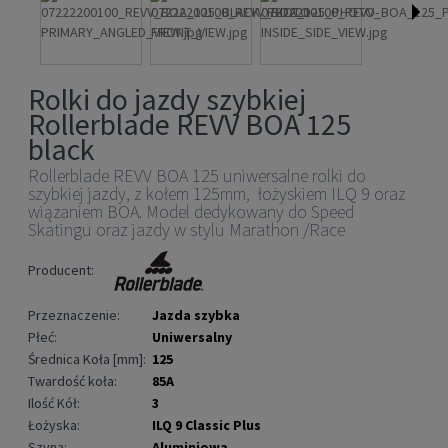
Rolki do jazdy szybkiej
Rollerblade REVV BOA 125
black
Rollerblade REVV BOA 125 uniwersalne rolki do
szybkiej jazdy, z kołem 125mm, łożyskiem ILQ 9 oraz
wiązaniem BOA. Model dedykowany do Speed
Skatingu oraz jazdy w stylu Marathon /Race
Producent:
Przeznaczenie:
Jazda szybka
Płeć:
Uniwersalny
Średnica Koła [mm]:
125
Twardość koła:
85A
Ilość Kół:
3
Łożyska:
ILQ 9 Classic Plus
Szyna:
Aluminiowa