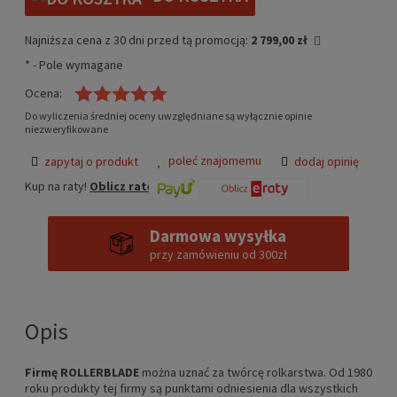
Najniższa cena z 30 dni przed tą promocją:
2 799,00 zł
*
- Pole wymagane
Jeżeli produkt jest sprzedawany krócej niż 30 dni, wyświetlana
jest najniższa cena od momentu, kiedy produkt pojawił się w
Ocena:
sprzedaży.
Do wyliczenia średniej oceny uwzględniane są wyłącznie opinie
niezweryfikowane
poleć znajomemu
zapytaj o produkt
dodaj opinię
Kup na raty!
Oblicz ratę
Darmowa wysyłka
przy zamówieniu od 300zł
Opis
Firmę ROLLERBLADE
można uznać za twórcę rolkarstwa. Od 1980
roku produkty tej firmy są punktami odniesienia dla wszystkich