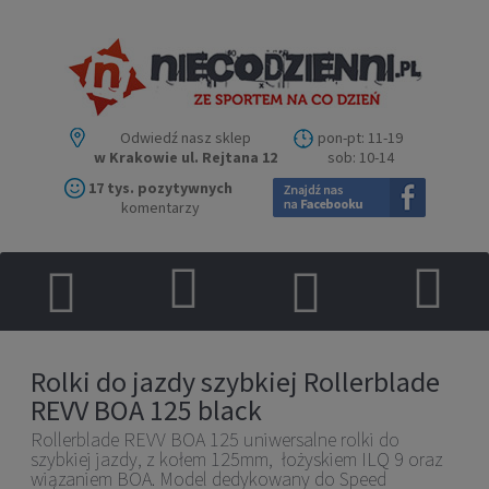
Odwiedź nasz sklep
pon-pt: 11-19
w Krakowie ul. Rejtana 12
sob: 10-14
17 tys. pozytywnych
komentarzy
Rolki do jazdy szybkiej Rollerblade
REVV BOA 125 black
Rollerblade REVV BOA 125 uniwersalne rolki do
szybkiej jazdy, z kołem 125mm, łożyskiem ILQ 9 oraz
wiązaniem BOA. Model dedykowany do Speed