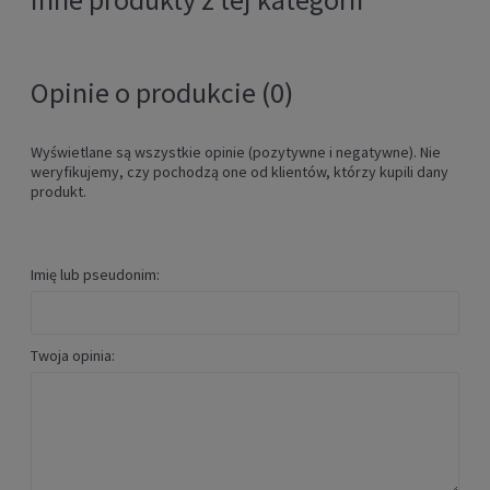
929,00 zł
POWIADOM O DOSTĘPNOŚCI
Opinie o produkcie (0)
Wyświetlane są wszystkie opinie (pozytywne i negatywne). Nie
weryfikujemy, czy pochodzą one od klientów, którzy kupili dany
produkt.
Imię lub pseudonim:
Kask na rolki Rollerblade STRIDE
Twoja opinia:
biały
199,00 zł
POWIADOM O DOSTĘPNOŚCI