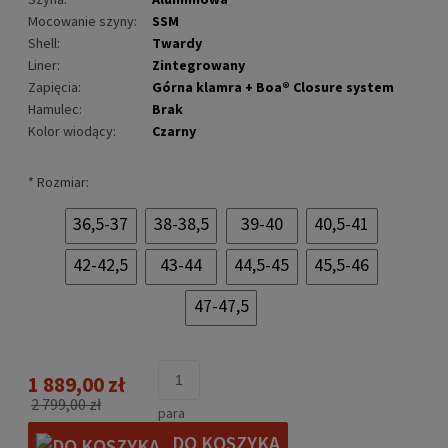
Mocowanie szyny:
SSM
Shell:
Twardy
Liner:
Zintegrowany
Zapięcia:
Górna klamra + Boa® Closure system
Hamulec:
Brak
Kolor wiodący:
Czarny
*
Rozmiar:
36,5-37
38-38,5
39-40
40,5-41
42-42,5
43-44
44,5-45
45,5-46
47-47,5
1 889,00 zł
2 799,00 zł
para
DO KOSZYKA