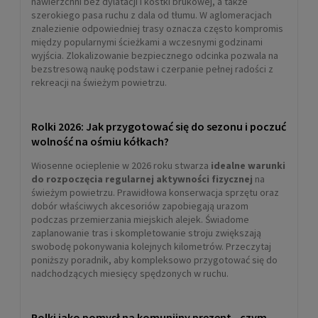
nawierzchni bez dylatacji i kostki brukowej, a także
szerokiego pasa ruchu z dala od tłumu. W aglomeracjach
znalezienie odpowiedniej trasy oznacza często kompromis
między popularnymi ścieżkami a wczesnymi godzinami
wyjścia. Zlokalizowanie bezpiecznego odcinka pozwala na
Kółka do rolek Rollerblade
bezstresową naukę podstaw i czerpanie pełnej radości z
HYDROGEN 80mm 85A 8szt. białe
rekreacji na świeżym powietrzu.
399,00 zł
Rolki 2026: Jak przygotować się do sezonu i poczuć
POWIADOM O DOSTĘPNOŚCI
wolność na ośmiu kółkach?
Wiosenne ocieplenie w 2026 roku stwarza
idealne warunki
do rozpoczęcia regularnej aktywności fizycznej
na
świeżym powietrzu. Prawidłowa konserwacja sprzętu oraz
dobór właściwych akcesoriów zapobiegają urazom
podczas przemierzania miejskich alejek. Świadome
zaplanowanie tras i skompletowanie stroju zwiększają
swobodę pokonywania kolejnych kilometrów. Przeczytaj
poniższy poradnik, aby kompleksowo przygotować się do
nadchodzących miesięcy spędzonych w ruchu.
Rolki jako pomysł na komunijny prezent - czym