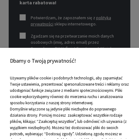
karta rabatowa!
Potwierdzam, że zapoznałem się z
polityką
prywatności
sklepu internetowego.
Zgadzam się na przetwarzanie moich danych
osobowych (imię, adres email) przez
Sprzedawcę P.H.U. Świat Sportu s.c. A.Mizioł,
P.Mizioł, ul. Rejtana 12, 30-510 Kraków, NIP 679-
Dbamy o Twoją prywatność!
19-26-977 w celu marketingowym.
Zobacz więcej
Używamy plików cookie i podobnych technologii, aby zapamiętać
Twoje ustawienia, prezentować spersonalizowane treści i reklamy oraz
udostępniać funkcje związane z mediami społecznościowymi. Pliki
Pomoc
cookie wykorzystujemy również do mierzenia ruchu i analizowania
sposobu korzystania z naszej strony internetowej.
Informacje
Domyślnie włączone są jedynie pliki niezbędne do poprawnego
działania strony. Poniżej możesz zaakceptować wszystkie rodzaje
O firmie
plików, klikając “Zaakceptuj wszystkie”, lub odmówić ich używania (z
wyjątkiem niezbędnych). Możesz też dostosować pliki do swoich
Kontakt
potrzeb, wybierając “Dostosuj zgody”. Udzieloną zgodę możesz w