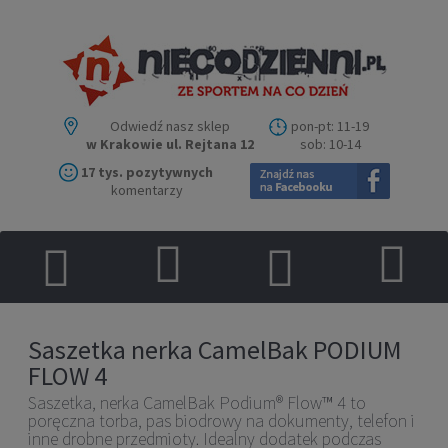
Odwiedź nasz sklep
pon-pt: 11-19
w Krakowie ul. Rejtana 12
sob: 10-14
17 tys. pozytywnych
komentarzy
Saszetka nerka CamelBak PODIUM
FLOW 4
Saszetka, nerka CamelBak Podium® Flow™ 4 to
poręczna torba, pas biodrowy na dokumenty, telefon i
inne drobne przedmioty. Idealny dodatek podczas