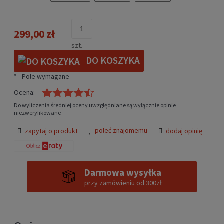
299,00 zł
szt.
DO KOSZYKA
*
- Pole wymagane
Ocena:
Do wyliczenia średniej oceny uwzględniane są wyłącznie opinie
niezweryfikowane
poleć znajomemu
zapytaj o produkt
dodaj opinię
Darmowa wysyłka
przy zamówieniu od 300zł