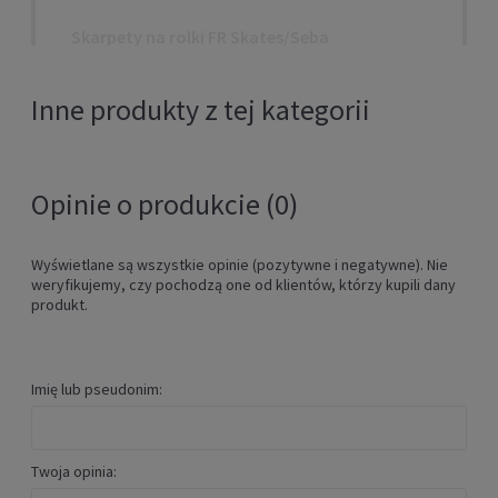
Skarpety na rolki FR Skates/Seba
SKATING SOCKS (czarno/szare)
Inne produkty z tej kategorii
69,00 zł
DO KOSZYKA
Opinie o produkcie (0)
Wyświetlane są wszystkie opinie (pozytywne i negatywne). Nie
weryfikujemy, czy pochodzą one od klientów, którzy kupili dany
produkt.
Imię lub pseudonim:
Kask na rolki Powerslide GUARD
Twoja opinia:
helmet berry