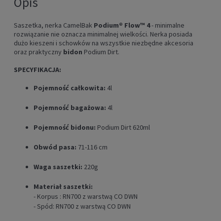
Opis
Saszetka, nerka CamelBak
Podium® Flow™ 4
- minimalne
rozwiązanie nie oznacza minimalnej wielkości. Nerka posiada
dużo kieszeni i schowków na wszystkie niezbędne akcesoria
oraz praktyczny
bidon
Podium Dirt.
SPECYFIKACJA:
Pojemność całkowita:
4l
Pojemność bagażowa:
4l
Pojemność bidonu:
Podium Dirt 620ml
Obwód pasa:
71-116 cm
Waga saszetki:
220g
Materiał saszetki:
- Korpus : RN700 z warstwą CO DWN
- Spód: RN700 z warstwą CO DWN