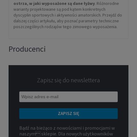
ostrza, w jaki wyposażone są dane łyżwy
. Różnorodne
warianty projektowane są pod kątem konkretnych
dyscyplin sportowych i aktywności amatorskich. Przejdź do
dalszej części artykułu, aby poznać parametry techniczne
poszczególnych rodzajów tego zimowego wyposażenia.
Producenci
Zapisz się do newslettera
ZAPISZ SIĘ
Bądź na bieżąco z nowościami i promocjami w
naszym sklepie. Dla nowych użytkowników