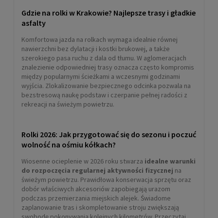
Gdzie na rolki w Krakowie? Najlepsze trasy i gładkie
asfalty
Komfortowa jazda na rolkach wymaga idealnie równej
nawierzchni bez dylatacji i kostki brukowej, a także
szerokiego pasa ruchu z dala od tłumu. W aglomeracjach
znalezienie odpowiedniej trasy oznacza często kompromis
między popularnymi ścieżkami a wczesnymi godzinami
wyjścia. Zlokalizowanie bezpiecznego odcinka pozwala na
bezstresową naukę podstaw i czerpanie pełnej radości z
rekreacji na świeżym powietrzu.
Rolki 2026: Jak przygotować się do sezonu i poczuć
wolność na ośmiu kółkach?
Wiosenne ocieplenie w 2026 roku stwarza
idealne warunki
do rozpoczęcia regularnej aktywności fizycznej
na
świeżym powietrzu. Prawidłowa konserwacja sprzętu oraz
dobór właściwych akcesoriów zapobiegają urazom
podczas przemierzania miejskich alejek. Świadome
zaplanowanie tras i skompletowanie stroju zwiększają
swobodę pokonywania kolejnych kilometrów. Przeczytaj