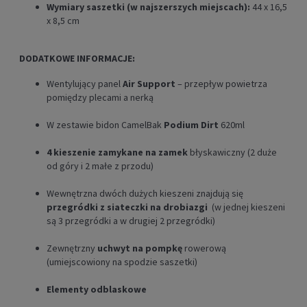
Wymiary saszetki (w najszerszych miejscach):
44 x 16,5
x 8,5 cm
DODATKOWE INFORMACJE:
Wentylujący panel
Air Support
– przepływ powietrza
pomiędzy plecami a nerką
W zestawie bidon CamelBak
Podium Dirt
620ml
4 kieszenie zamykane na zamek
błyskawiczny (2 duże
od góry i 2 małe z przodu)
Wewnętrzna dwóch dużych kieszeni znajdują się
przegródki z siateczki na drobiazgi
(w jednej kieszeni
są 3 przegródki a w drugiej 2 przegródki)
Zewnętrzny
uchwyt na pompkę
rowerową
(umiejscowiony na spodzie saszetki)
Elementy odblaskowe