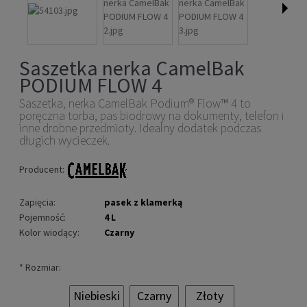
Saszetka nerka CamelBak
PODIUM FLOW 4
Saszetka, nerka CamelBak Podium® Flow™ 4 to
poręczna torba, pas biodrowy na dokumenty, telefon i
inne drobne przedmioty. Idealny dodatek podczas
długich wycieczek.
Producent:
Zapięcia:
pasek z klamerką
Pojemność:
4 L
Kolor wiodący:
Czarny
*
Rozmiar:
Niebieski
Czarny
Złoty