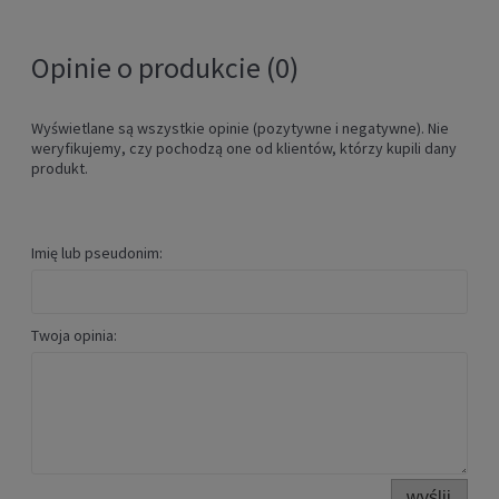
DO KOSZYKA
Opinie o produkcie (0)
Wyświetlane są wszystkie opinie (pozytywne i negatywne). Nie
weryfikujemy, czy pochodzą one od klientów, którzy kupili dany
produkt.
Imię lub pseudonim:
Kask na rolki Powerslide GUARD
Twoja opinia:
helmet berry
219,00 zł
DO KOSZYKA
wyślij