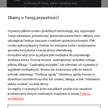
osobowych (imię, adres email) przez
Sprzedawcę P.H.U. Świat Sportu s.c. A.Mizioł,
P.Mizioł, ul. Rejtana 12, 30-510 Kraków, NIP 679-
Dbamy o Twoją prywatność!
19-26-977 w celu marketingowym.
Zobacz więcej
Używamy plików cookie i podobnych technologii, aby zapamiętać
Twoje ustawienia, prezentować spersonalizowane treści i reklamy oraz
udostępniać funkcje związane z mediami społecznościowymi. Pliki
Pomoc
cookie wykorzystujemy również do mierzenia ruchu i analizowania
sposobu korzystania z naszej strony internetowej.
Informacje
Domyślnie włączone są jedynie pliki niezbędne do poprawnego
działania strony. Poniżej możesz zaakceptować wszystkie rodzaje
O firmie
plików, klikając “Zaakceptuj wszystkie”, lub odmówić ich używania (z
wyjątkiem niezbędnych). Możesz też dostosować pliki do swoich
Kontakt
potrzeb, wybierając “Dostosuj zgody”. Udzieloną zgodę możesz w
dowolnym momencie wycofać lub zmienić, klikając w link “Ustawienia
12 656 10 26
plików cookies” na dole strony.
Szczegóły o używanych przez nas plikach cookie oraz zasadach
przetwarzania danych osobowych znajdziesz w naszej
Polityce
881 500 460
prywatności
sklep@niecodzienni.pl