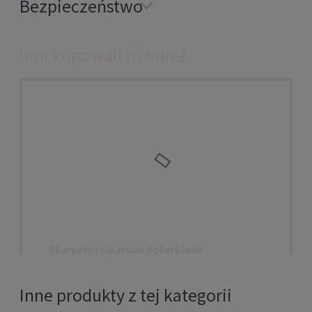
Bezpieczeństwo
Inni kupowali również
Skarpety rolkarskie Rollerblade
HIGH PERFORMANCE black/coral
Inne produkty z tej kategorii
69,00 zł