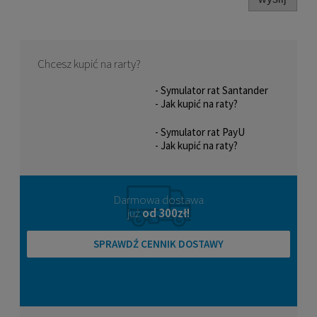
Chcesz kupić na rarty?
- Symulator rat Santander
- Jak kupić na raty?
- Symulator rat PayU
- Jak kupić na raty?
Skarpety na rolki FR Skates/Seba
SKATING SOCKS
(czarno/czarwone)
69,00 zł
Darmowa dostawa
już
od 300zł!
DO KOSZYKA
SPRAWDŹ CENNIK DOSTAWY