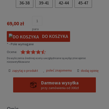
36-38
39-41
42-44
45-47
69,00 zł
para
DO KOSZYKA
*
- Pole wymagane
Ocena:
Do wyliczenia średniej oceny uwzględniane są wyłącznie opinie
niezweryfikowane
poleć znajomemu
zapytaj o produkt
dodaj opinię
Darmowa wysyłka
przy zamówieniu od 300zł
Opis