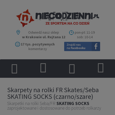
Odwiedź nasz sklep
pon-pt: 11-19
w Krakowie ul. Rejtana 12
sob: 10-14
17 tys. pozytywnych
komentarzy
Skarpety na rolki FR Skates/Seba
SKATING SOCKS (czarno/szare)
Skarpetki na rolki Seba/FR
SKATING SOCKS
zaprojektowane i dostosowane do potrzeb rolkarzy