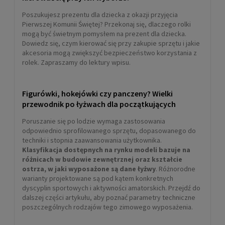
HIGH PERFORMANCE (szaro-
Poszukujesz prezentu dla dziecka z okazji przyjęcia
różowe)
Pierwszej Komunii Świętej? Przekonaj się, dlaczego rolki
69,00 zł
mogą być świetnym pomysłem na prezent dla dziecka.
Dowiedz się, czym kierować się przy zakupie sprzętu i jakie
DO KOSZYKA
akcesoria mogą zwiększyć bezpieczeństwo korzystania z
rolek. Zapraszamy do lektury wpisu.
Figurówki, hokejówki czy panczeny? Wielki
przewodnik po łyżwach dla początkujących
Poruszanie się po lodzie wymaga zastosowania
odpowiednio sprofilowanego sprzętu, dopasowanego do
techniki i stopnia zaawansowania użytkownika.
Klasyfikacja dostępnych na rynku modeli bazuje na
różnicach w budowie zewnętrznej oraz kształcie
ostrza, w jaki wyposażone są dane łyżwy
. Różnorodne
warianty projektowane są pod kątem konkretnych
dyscyplin sportowych i aktywności amatorskich. Przejdź do
dalszej części artykułu, aby poznać parametry techniczne
poszczególnych rodzajów tego zimowego wyposażenia.