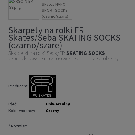
Skarpety na rolki FR
Skates/Seba SKATING SOCKS
(czarno/szare)
Skarpetki na rolki Seba/FR
SKATING SOCKS
zaprojektowane i dostosowane do potrzeb rolkarzy
Producent:
Płeć:
Uniwersalny
Kolor wiodący:
Czarny
*
Rozmiar: