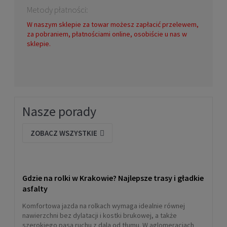
Metody płatności:
W naszym sklepie za towar możesz zapłacić przelewem,
za pobraniem, płatnościami online, osobiście u nas w
sklepie.
Skarpety rolkarskie Rollerblade
HIGH PERFORMANCE
anthracite/lime
69,00 zł
Nasze porady
DO KOSZYKA
ZOBACZ WSZYSTKIE
Gdzie na rolki w Krakowie? Najlepsze trasy i gładkie
asfalty
Komfortowa jazda na rolkach wymaga idealnie równej
nawierzchni bez dylatacji i kostki brukowej, a także
szerokiego pasa ruchu z dala od tłumu. W aglomeracjach