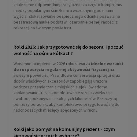
znalezienie odpowiedniej trasy oznacza często kompromis
między popularnymi ścieżkami a wczesnymi godzinami
wyjścia. Zlokalizowanie bezpiecznego odcinka pozwala na
Skarpety rolkarskie Rollerblade
bezstresową naukę podstaw i czerpanie pełnej radości z
SKATE SOCKS 3-pack (czarne)
rekreacji na świeżym powietrzu.
119,00 zł
Rolki 2026: Jak przygotować się do sezonu i poczuć
DO KOSZYKA
wolność na ośmiu kółkach?
Wiosenne ocieplenie w 2026 roku stwarza
idealne warunki
do rozpoczęcia regularnej aktywności fizycznej
na
świeżym powietrzu. Prawidłowa konserwacja sprzętu oraz
dobór właściwych akcesoriów zapobiegają urazom
podczas przemierzania miejskich alejek. Świadome
zaplanowanie tras i skompletowanie stroju zwiększają
swobodę pokonywania kolejnych kilometrów. Przeczytaj
poniższy poradnik, aby kompleksowo przygotować się do
nadchodzących miesięcy spędzonych w ruchu.
Rolki jako pomysł na komunijny prezent - czym
Skarpety rolkarskie Rollerblade
kierować się przy ich wyborze?