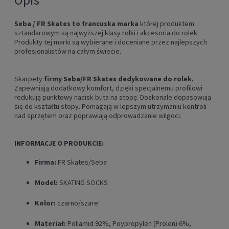
Seba /
FR Skates to francuska marka
której produktem
sztandarowym są najwyższej klasy rolki i akcesoria do rolek.
Produkty tej marki są wybierane i doceniane przez najlepszych
profesjonalistów na całym świecie.
Skarpety
firmy Seba/FR Skates dedykowane do rolek.
Zapewniają dodatkowy komfort, dzięki specjalnemu profilowi
redukują punktowy nacisk buta na stopę. Doskonale dopasowują
się do kształtu stopy. Pomagają w lepszym utrzymaniu kontroli
nad sprzętem oraz poprawiają odprowadzanie wilgoci.
INFORMACJE O PRODUKCIE:
Firma:
FR Skates/Seba
Model:
SKATING SOCKS
Kolor:
czarno/szare
Materiał:
Poliamid 92%, Poypropylen (Prolen) 6%,