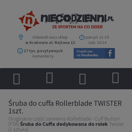
Odwiedź nasz sklep
pon-pt: 11-19
w Krakowie ul. Rejtana 12
sob: 10-14
17 tys. pozytywnych
komentarzy
Śruba do cuffa Rollerblade TWISTER
1szt.
Oryginalna część zamienna Rollerblade - Cuff Button
(FSK)
Śruba do Cuffa dedykowana do rolek
Twister
(1 sztuka)