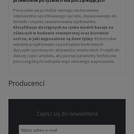
przewodnik po łyżwach dla początkujących
Poruszanie się po lodzie wymaga zastosowania
odpowiednio sprofilowanego sprzętu, dopasowanego do
techniki i stopnia zaawansowania użytkownika.
Klasyfikacja dostępnych na rynku modeli bazuje na
różnicach w budowie zewnętrznej oraz kształcie
ostrza, w jaki wyposażone są dane łyżwy
. Różnorodne
warianty projektowane są pod kątem konkretnych
dyscyplin sportowych i aktywności amatorskich. Przejdź do
dalszej części artykułu, aby poznać parametry techniczne
poszczególnych rodzajów tego zimowego wyposażenia.
Producenci
Zapisz się do newslettera