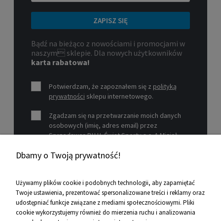
ZAPISZ SIĘ
Bądź na bieżąco z nowościami i promocjami w
naszym sklepie. Dla nowych użytkowników
karta rabatowa!
Potwierdzam, że zapoznałem się z
polityką
prywatności
sklepu internetowego.
Zgadzam się na przetwarzanie moich danych
osobowych (imię, adres email) przez
Sprzedawcę P.H.U. Świat Sportu s.c. A.Mizioł,
P.Mizioł, ul. Rejtana 12, 30-510 Kraków, NIP 679-
Dbamy o Twoją prywatność!
19-26-977 w celu marketingowym.
Zobacz więcej
Używamy plików cookie i podobnych technologii, aby zapamiętać
Twoje ustawienia, prezentować spersonalizowane treści i reklamy oraz
udostępniać funkcje związane z mediami społecznościowymi. Pliki
Pomoc
cookie wykorzystujemy również do mierzenia ruchu i analizowania