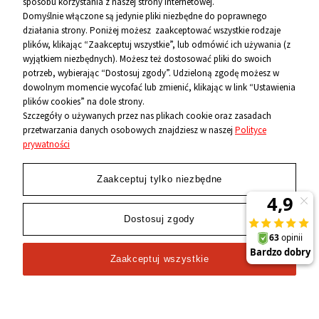
sposobu korzystania z naszej strony internetowej.
Informacje
Domyślnie włączone są jedynie pliki niezbędne do poprawnego
działania strony. Poniżej możesz zaakceptować wszystkie rodzaje
O firmie
plików, klikając “Zaakceptuj wszystkie”, lub odmówić ich używania (z
wyjątkiem niezbędnych). Możesz też dostosować pliki do swoich
Kontakt
potrzeb, wybierając “Dostosuj zgody”. Udzieloną zgodę możesz w
dowolnym momencie wycofać lub zmienić, klikając w link “Ustawienia
12 656 10 26
plików cookies” na dole strony.
Szczegóły o używanych przez nas plikach cookie oraz zasadach
przetwarzania danych osobowych znajdziesz w naszej
Polityce
881 500 460
prywatności
sklep@niecodzienni.pl
ul. Rejtana 12, 30-510 Kraków
Zaakceptuj tylko niezbędne
pn-pt: 11-19, sob: 10-14
Dostosuj zgody
Zaakceptuj wszystkie
2024 © Wszelkie Prawa Zastrzeżone
Niecodzienni.pl
-
sklep z rolkami
,
łyżwami
i
wrotkami
Sklep internetowy Shoper.pl