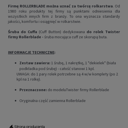
Firmę ROLLERBLADE można uznać za twórcę rolkarstwa
. Od
1980 roku produkty tej firmy są punktami odniesienia dla
wszystkich innych firm z branży. To ona wyznacza standardy
jakości, komfortu i osiągnięć w rolkarstwie.
Śruba do Cuffa
(Cuff Button) dedykowana
do rolek Twister
firmy Rollerblade -
śruba mocująca cuff ze skorupą buta.
INFORMACJE TECHNICZNE
:
Zestaw zawiera:
1 śrubę, 1 nakrętkę, 1 "dekielek" (biała
podkładka pod śrubę) - całość stanowi 1 kpl.
UWAGA: do 1 pary rolek potrzebne są 4 w/w komplety (po 2
kpl na 1 rolkę).
Przeznaczone:
do modeluTwister firmy Rollerblade
Oryginalna część zamienna Rollerblade