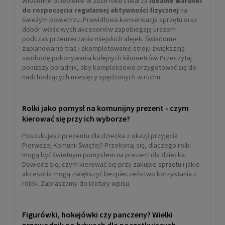
Wiosenne ocieplenie w 2026 roku stwarza
idealne warunki
do rozpoczęcia regularnej aktywności fizycznej
na
świeżym powietrzu. Prawidłowa konserwacja sprzętu oraz
dobór właściwych akcesoriów zapobiegają urazom
podczas przemierzania miejskich alejek. Świadome
zaplanowanie tras i skompletowanie stroju zwiększają
swobodę pokonywania kolejnych kilometrów. Przeczytaj
poniższy poradnik, aby kompleksowo przygotować się do
nadchodzących miesięcy spędzonych w ruchu.
Rolki jako pomysł na komunijny prezent - czym
kierować się przy ich wyborze?
Poszukujesz prezentu dla dziecka z okazji przyjęcia
Pierwszej Komunii Świętej? Przekonaj się, dlaczego rolki
mogą być świetnym pomysłem na prezent dla dziecka.
Dowiedz się, czym kierować się przy zakupie sprzętu i jakie
akcesoria mogą zwiększyć bezpieczeństwo korzystania z
rolek. Zapraszamy do lektury wpisu.
Figurówki, hokejówki czy panczeny? Wielki