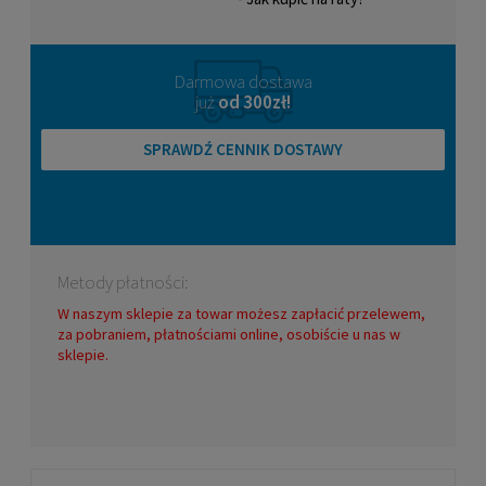
Darmowa dostawa
już
od 300zł!
SPRAWDŹ CENNIK DOSTAWY
Metody płatności:
W naszym sklepie za towar możesz zapłacić przelewem,
za pobraniem, płatnościami online, osobiście u nas w
sklepie.