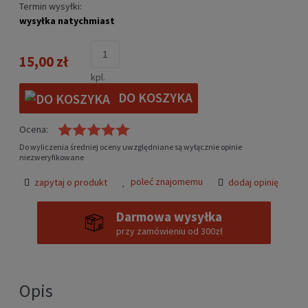
Termin wysyłki:
wysyłka natychmiast
15,00 zł
kpl.
DO KOSZYKA
Ocena:
Do wyliczenia średniej oceny uwzględniane są wyłącznie opinie
niezweryfikowane
poleć znajomemu
zapytaj o produkt
dodaj opinię
Darmowa wysyłka
przy zamówieniu od 300zł
Opis