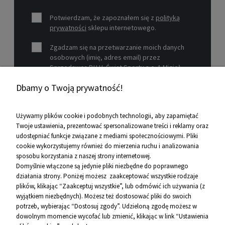
Potwierdzam, że zapoznałem się z
polityką
prywatności
sklepu internetowego.
Zgadzam się na przetwarzanie moich danych
osobowych (imię, adres email) przez
Sprzedawcę P.H.U. Świat Sportu s.c. A.Mizioł,
P.Mizioł, ul. Rejtana 12, 30-510 Kraków, NIP 679-
Dbamy o Twoją prywatność!
19-26-977 w celu marketingowym.
Zobacz więcej
Używamy plików cookie i podobnych technologii, aby zapamiętać
Twoje ustawienia, prezentować spersonalizowane treści i reklamy oraz
udostępniać funkcje związane z mediami społecznościowymi. Pliki
Pomoc
cookie wykorzystujemy również do mierzenia ruchu i analizowania
sposobu korzystania z naszej strony internetowej.
Informacje
Domyślnie włączone są jedynie pliki niezbędne do poprawnego
działania strony. Poniżej możesz zaakceptować wszystkie rodzaje
O firmie
plików, klikając “Zaakceptuj wszystkie”, lub odmówić ich używania (z
wyjątkiem niezbędnych). Możesz też dostosować pliki do swoich
Kontakt
potrzeb, wybierając “Dostosuj zgody”. Udzieloną zgodę możesz w
dowolnym momencie wycofać lub zmienić, klikając w link “Ustawienia