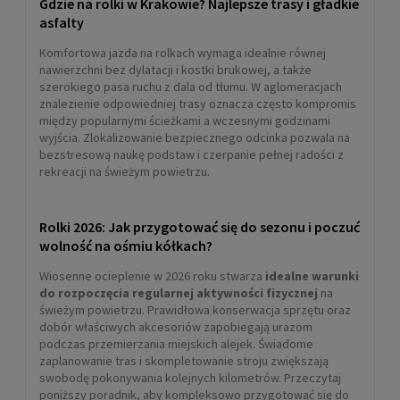
Gdzie na rolki w Krakowie? Najlepsze trasy i gładkie
asfalty
Komfortowa jazda na rolkach wymaga idealnie równej
nawierzchni bez dylatacji i kostki brukowej, a także
szerokiego pasa ruchu z dala od tłumu. W aglomeracjach
znalezienie odpowiedniej trasy oznacza często kompromis
między popularnymi ścieżkami a wczesnymi godzinami
wyjścia. Zlokalizowanie bezpiecznego odcinka pozwala na
bezstresową naukę podstaw i czerpanie pełnej radości z
rekreacji na świeżym powietrzu.
Rolki 2026: Jak przygotować się do sezonu i poczuć
wolność na ośmiu kółkach?
Wiosenne ocieplenie w 2026 roku stwarza
idealne warunki
do rozpoczęcia regularnej aktywności fizycznej
na
świeżym powietrzu. Prawidłowa konserwacja sprzętu oraz
dobór właściwych akcesoriów zapobiegają urazom
podczas przemierzania miejskich alejek. Świadome
zaplanowanie tras i skompletowanie stroju zwiększają
swobodę pokonywania kolejnych kilometrów. Przeczytaj
poniższy poradnik, aby kompleksowo przygotować się do