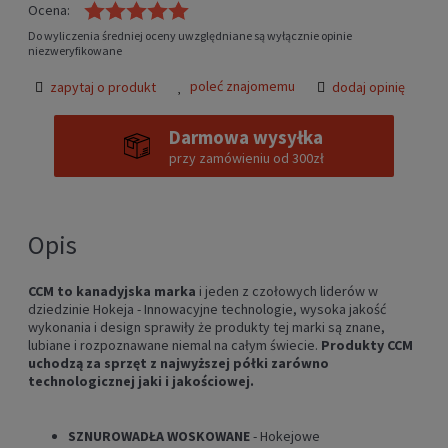
Ocena:
Do wyliczenia średniej oceny uwzględniane są wyłącznie opinie
niezweryfikowane
poleć znajomemu
zapytaj o produkt
dodaj opinię
Darmowa wysyłka
przy zamówieniu od 300zł
Opis
CCM to kanadyjska marka
i jeden z czołowych liderów w
dziedzinie Hokeja - Innowacyjne technologie, wysoka jakość
wykonania i design sprawiły że produkty tej marki są znane,
lubiane i rozpoznawane niemal na całym świecie.
Produkty CCM
uchodzą za sprzęt z najwyższej półki zarówno
technologicznej jaki i jakościowej.
SZNUROWADŁA WOSKOWANE
- Hokejowe