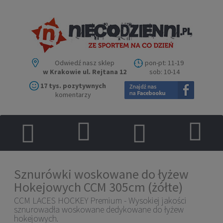
Odwiedź nasz sklep
pon-pt: 11-19
w Krakowie ul. Rejtana 12
sob: 10-14
17 tys. pozytywnych
komentarzy
Sznurówki woskowane do łyżew
Hokejowych CCM 305cm (żółte)
CCM LACES HOCKEY Premium - Wysokiej jakości
sznurowadła woskowane dedykowane do łyżew
hokejowych.