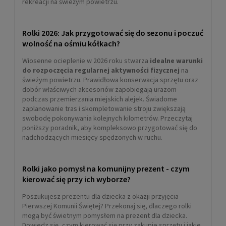
rekreacji na świeżym powietrzu.
Rolki 2026: Jak przygotować się do sezonu i poczuć
wolność na ośmiu kółkach?
Wiosenne ocieplenie w 2026 roku stwarza
idealne warunki
do rozpoczęcia regularnej aktywności fizycznej
na
świeżym powietrzu. Prawidłowa konserwacja sprzętu oraz
dobór właściwych akcesoriów zapobiegają urazom
podczas przemierzania miejskich alejek. Świadome
zaplanowanie tras i skompletowanie stroju zwiększają
swobodę pokonywania kolejnych kilometrów. Przeczytaj
poniższy poradnik, aby kompleksowo przygotować się do
nadchodzących miesięcy spędzonych w ruchu.
Rolki jako pomysł na komunijny prezent - czym
kierować się przy ich wyborze?
Poszukujesz prezentu dla dziecka z okazji przyjęcia
Pierwszej Komunii Świętej? Przekonaj się, dlaczego rolki
mogą być świetnym pomysłem na prezent dla dziecka.
Dowiedz się, czym kierować się przy zakupie sprzętu i jakie