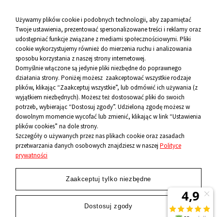
Zobacz więcej
Używamy plików cookie i podobnych technologii, aby zapamiętać
Twoje ustawienia, prezentować spersonalizowane treści i reklamy oraz
udostępniać funkcje związane z mediami społecznościowymi. Pliki
Pomoc
cookie wykorzystujemy również do mierzenia ruchu i analizowania
sposobu korzystania z naszej strony internetowej.
Informacje
Domyślnie włączone są jedynie pliki niezbędne do poprawnego
działania strony. Poniżej możesz zaakceptować wszystkie rodzaje
O firmie
plików, klikając “Zaakceptuj wszystkie”, lub odmówić ich używania (z
wyjątkiem niezbędnych). Możesz też dostosować pliki do swoich
Kontakt
potrzeb, wybierając “Dostosuj zgody”. Udzieloną zgodę możesz w
dowolnym momencie wycofać lub zmienić, klikając w link “Ustawienia
12 656 10 26
plików cookies” na dole strony.
Szczegóły o używanych przez nas plikach cookie oraz zasadach
przetwarzania danych osobowych znajdziesz w naszej
Polityce
881 500 460
prywatności
sklep@niecodzienni.pl
ul. Rejtana 12, 30-510 Kraków
Zaakceptuj tylko niezbędne
pn-pt: 11-19, sob: 10-14
Dostosuj zgody