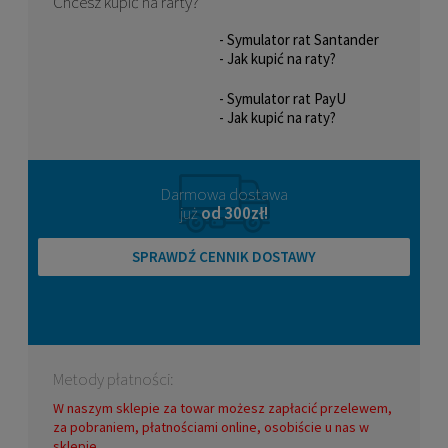
Chcesz kupić na rarty?
- Symulator rat Santander
- Jak kupić na raty?
- Symulator rat PayU
- Jak kupić na raty?
Darmowa dostawa
już
od 300zł!
SPRAWDŹ CENNIK DOSTAWY
Metody płatności:
W naszym sklepie za towar możesz zapłacić przelewem,
za pobraniem, płatnościami online, osobiście u nas w
sklepie.