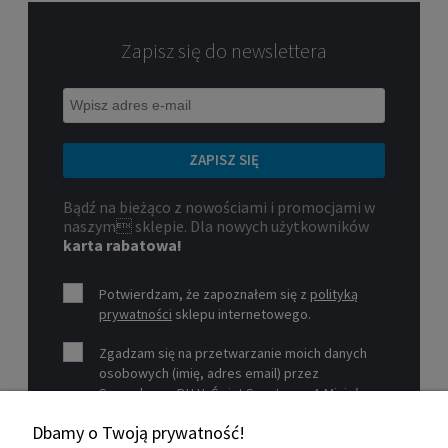
Zapisz się do newslettera
ZAPISZ SIĘ
Bądź na bieżąco z nowościami i promocjami w
naszym sklepie. Dla nowych użytkowników
karta rabatowa!
Potwierdzam, że zapoznałem się z
polityką
prywatności
sklepu internetowego.
Zgadzam się na przetwarzanie moich danych
osobowych (imię, adres email) przez
Sprzedawcę P.H.U. Świat Sportu s.c. A.Mizioł,
P.Mizioł, ul. Rejtana 12, 30-510 Kraków, NIP 679-
Dbamy o Twoją prywatność!
19-26-977 w celu marketingowym.