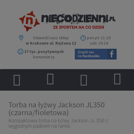
Odwiedź nasz sklep
pon-pt: 11-19
w Krakowie ul. Rejtana 12
sob: 10-14
17 tys. pozytywnych
komentarzy
Torba na łyżwy Jackson JL350
(czarna/fioletowa)
Kompaktowa torba na łyżwy Jackson JL 350 z
wygodnym paskiem na ramie.