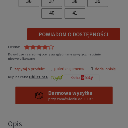
36
37
38
39
40
41
POWIADOM O DOSTĘPNOŚCI
Ocena:
Do wyliczenia średniej oceny uwzględniane są wyłącznie opinie
niezweryfikowane
poleć znajomemu
zapytaj o produkt
dodaj opinię
Kup na raty!
Oblicz ratę
Darmowa wysyłka
przy zamówieniu od 300zł
Opis