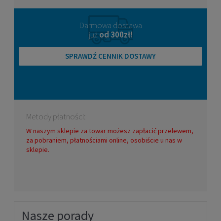
Darmowa dostawa
już
od 300zł!
SPRAWDŹ CENNIK DOSTAWY
Metody płatności:
W naszym sklepie za towar możesz zapłacić przelewem,
za pobraniem, płatnościami online, osobiście u nas w
sklepie.
Nasze porady