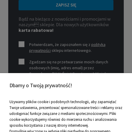
ZAPISZ SIĘ
Bądź na bieżąco z nowościami i promocjami w
naszym sklepie. Dla nowych użytkowników
karta rabatowa!
Potwierdzam, że zapoznałem się z
polityką
prywatności
sklepu internetowego.
Zgadzam się na przetwarzanie moich danych
osobowych (imię, adres email) przez
Sprzedawcę P.H.U. Świat Sportu s.c. A.Mizioł,
P.Mizioł, ul. Rejtana 12, 30-510 Kraków, NIP 679-
Dbamy o Twoją prywatność!
19-26-977 w celu marketingowym.
Zobacz więcej
Używamy plików cookie i podobnych technologii, aby zapamiętać
Twoje ustawienia, prezentować spersonalizowane treści i reklamy oraz
udostępniać funkcje związane z mediami społecznościowymi. Pliki
Pomoc
cookie wykorzystujemy również do mierzenia ruchu i analizowania
sposobu korzystania z naszej strony internetowej.
Informacje
Domyślnie włączone są jedynie pliki niezbędne do poprawnego