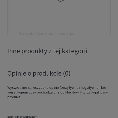
Buty plażowe Aquaspeed Aqua
Shoe Model 27E
Inne produkty z tej kategorii
43,00 zł
DO KOSZYKA
Opinie o produkcie (0)
Wyświetlane są wszystkie opinie (pozytywne i negatywne). Nie
weryfikujemy, czy pochodzą one od klientów, którzy kupili dany
produkt.
Imię lub pseudonim: