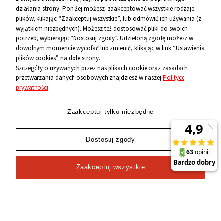
działania strony. Poniżej możesz zaakceptować wszystkie rodzaje
O firmie
plików, klikając “Zaakceptuj wszystkie”, lub odmówić ich używania (z
wyjątkiem niezbędnych). Możesz też dostosować pliki do swoich
Kontakt
potrzeb, wybierając “Dostosuj zgody”. Udzieloną zgodę możesz w
dowolnym momencie wycofać lub zmienić, klikając w link “Ustawienia
12 656 10 26
plików cookies” na dole strony.
Szczegóły o używanych przez nas plikach cookie oraz zasadach
przetwarzania danych osobowych znajdziesz w naszej
Polityce
881 500 460
prywatności
sklep@niecodzienni.pl
ul. Rejtana 12, 30-510 Kraków
Zaakceptuj tylko niezbędne
pn-pt: 11-19, sob: 10-14
Dostosuj zgody
Zaakceptuj wszystkie
2024 © Wszelkie Prawa Zastrzeżone
Niecodzienni.pl
-
sklep z rolkami
,
łyżwami
i
wrotkami
Sklep internetowy Shoper.pl
pokaż pełną wersję strony