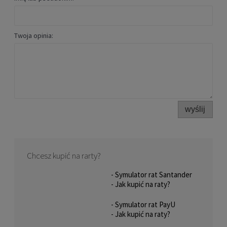
Ochraniacze na płozy figurowe i
Twoja opinia:
hokejowe Edea EXTENDIBLE
BLADEGUARDS (różowy brokat)
69,00 zł
POWIADOM O DOSTĘPNOŚCI
wyślij
Chcesz kupić na rarty?
- Symulator rat Santander
- Jak kupić na raty?
- Symulator rat PayU
- Jak kupić na raty?