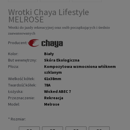
Wrotki Chaya Lifestyle
MELROSE
Wrotki do jazdy rekreacyjnej oraz osób początkujących i
średnio
zaawansowanych
Producent:
Kolor:
Biały
But wewnętrzny:
Skóra Ekologiczna
Płoza:
Kompozytowa wzmocniona włóknem
szklanym
Wielkość kółek:
61x38mm
Twardość kółek:
78A
Łożyska:
Wicked ABEC 7
Przeznaczenie:
Rekreacja
Model:
Melrose
*
Rozmiar: