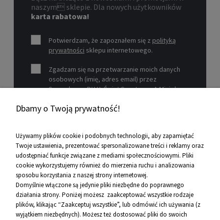
naszym sklepie. Dla nowych użytkowników
karta rabatowa!
Potwierdzam, że zapoznałem się z
polityką
prywatności
sklepu internetowego.
Zgadzam się na przetwarzanie moich danych
osobowych (imię, adres email) przez
Sprzedawcę P.H.U. Świat Sportu s.c. A.Mizioł,
P.Mizioł, ul. Rejtana 12, 30-510 Kraków, NIP 679-
Dbamy o Twoją prywatność!
19-26-977 w celu marketingowym.
Zobacz więcej
Używamy plików cookie i podobnych technologii, aby zapamiętać
Twoje ustawienia, prezentować spersonalizowane treści i reklamy oraz
udostępniać funkcje związane z mediami społecznościowymi. Pliki
Pomoc
cookie wykorzystujemy również do mierzenia ruchu i analizowania
sposobu korzystania z naszej strony internetowej.
Informacje
Domyślnie włączone są jedynie pliki niezbędne do poprawnego
działania strony. Poniżej możesz zaakceptować wszystkie rodzaje
O firmie
plików, klikając “Zaakceptuj wszystkie”, lub odmówić ich używania (z
wyjątkiem niezbędnych). Możesz też dostosować pliki do swoich