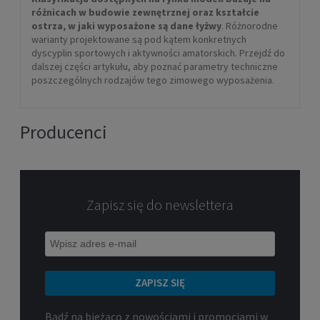
różnicach w budowie zewnętrznej oraz kształcie
ostrza, w jaki wyposażone są dane łyżwy
. Różnorodne
warianty projektowane są pod kątem konkretnych
dyscyplin sportowych i aktywności amatorskich. Przejdź do
dalszej części artykułu, aby poznać parametry techniczne
poszczególnych rodzajów tego zimowego wyposażenia.
Producenci
Zapisz się do newslettera
ZAPISZ SIĘ
Bądź na bieżąco z nowościami i promocjami w