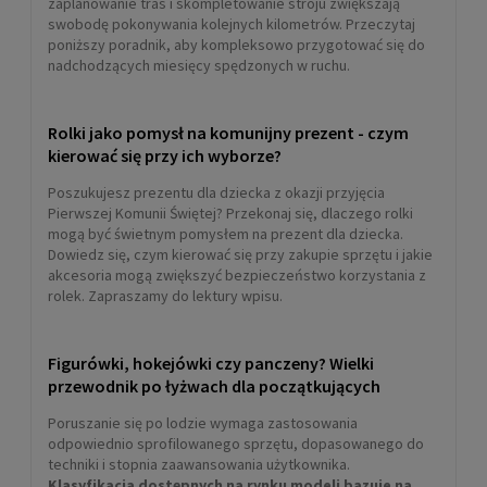
zaplanowanie tras i skompletowanie stroju zwiększają
swobodę pokonywania kolejnych kilometrów. Przeczytaj
poniższy poradnik, aby kompleksowo przygotować się do
nadchodzących miesięcy spędzonych w ruchu.
Rolki jako pomysł na komunijny prezent - czym
kierować się przy ich wyborze?
Poszukujesz prezentu dla dziecka z okazji przyjęcia
Pierwszej Komunii Świętej? Przekonaj się, dlaczego rolki
mogą być świetnym pomysłem na prezent dla dziecka.
Dowiedz się, czym kierować się przy zakupie sprzętu i jakie
akcesoria mogą zwiększyć bezpieczeństwo korzystania z
rolek. Zapraszamy do lektury wpisu.
Figurówki, hokejówki czy panczeny? Wielki
przewodnik po łyżwach dla początkujących
Poruszanie się po lodzie wymaga zastosowania
odpowiednio sprofilowanego sprzętu, dopasowanego do
techniki i stopnia zaawansowania użytkownika.
Klasyfikacja dostępnych na rynku modeli bazuje na