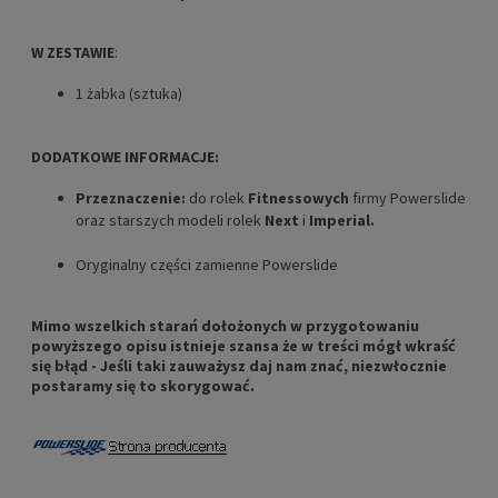
W ZESTAWIE
:
1 żabka (sztuka)
DODATKOWE INFORMACJE:
Przeznaczenie:
do rolek
Fitnessowych
firmy Powerslide
oraz starszych modeli rolek
Next
i
Imperial
.
Oryginalny części zamienne Powerslide
Mimo wszelkich starań dołożonych w przygotowaniu
powyższego opisu istnieje szansa że w treści mógł wkraść
się błąd - Jeśli taki zauważysz daj nam znać, niezwłocznie
postaramy się to skorygować.