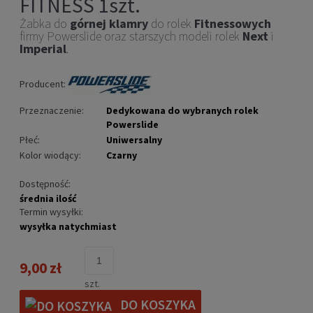
FITNESS 1szt.
Żabka do
górnej klamry
do rolek
Fitnessowych
firmy Powerslide
oraz starszych modeli rolek
Next
i
Imperial
.
Producent:
Przeznaczenie:
Dedykowana do wybranych rolek
Powerslide
Płeć:
Uniwersalny
Kolor wiodący:
Czarny
Dostępność:
średnia ilość
Termin wysyłki:
wysyłka natychmiast
9,00 zł
szt.
DO KOSZYKA