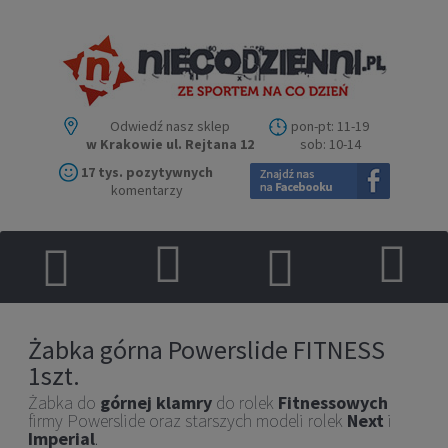
Odwiedź nasz sklep
pon-pt: 11-19
w Krakowie ul. Rejtana 12
sob: 10-14
17 tys. pozytywnych
komentarzy
Żabka górna Powerslide FITNESS
1szt.
Żabka do
górnej klamry
do rolek
Fitnessowych
firmy Powerslide
oraz starszych modeli rolek
Next
i
Imperial
.