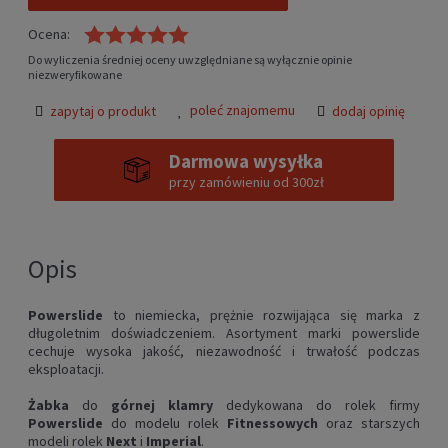
Ocena:
Do wyliczenia średniej oceny uwzględniane są wyłącznie opinie
niezweryfikowane
poleć znajomemu
zapytaj o produkt
dodaj opinię
Darmowa wysyłka
przy zamówieniu od 300zł
Opis
Powerslide
to niemiecka, prężnie rozwijająca się marka z
długoletnim doświadczeniem. Asortyment marki powerslide
cechuje wysoka jakość, niezawodność i trwałość podczas
eksploatacji.
Żabka
do
górnej klamry
dedykowana do rolek firmy
Powerslide
do modelu rolek
Fitnessowych
oraz starszych
modeli rolek
Next
i
Imperial
.