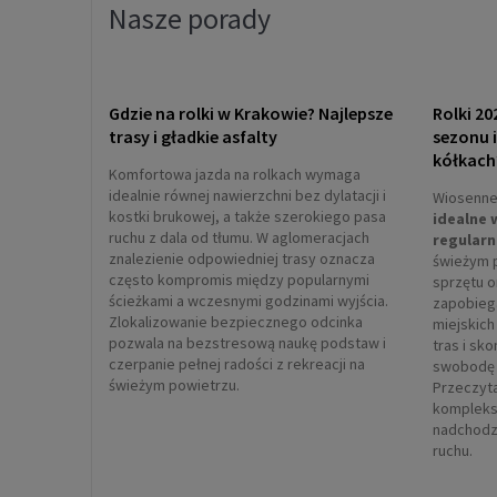
Nasze porady
Gdzie na rolki w Krakowie? Najlepsze
Rolki 20
trasy i gładkie asfalty
sezonu 
kółkach
Komfortowa jazda na rolkach wymaga
idealnie równej nawierzchni bez dylatacji i
Wiosenne 
kostki brukowej, a także szerokiego pasa
idealne 
ruchu z dala od tłumu. W aglomeracjach
regularn
znalezienie odpowiedniej trasy oznacza
świeżym 
często kompromis między popularnymi
sprzętu 
ścieżkami a wczesnymi godzinami wyjścia.
zapobieg
Zlokalizowanie bezpiecznego odcinka
miejskich
pozwala na bezstresową naukę podstaw i
tras i sk
czerpanie pełnej radości z rekreacji na
swobodę 
świeżym powietrzu.
Przeczyta
kompleks
nadchodz
ruchu.