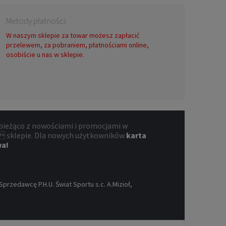
Metody płatności:
W naszym sklepie za towar możesz zapłacić
przelewem, za pobraniem, płatnościami online,
osobiście u nas w sklepie.
bieżąco z nowościami i promocjami w
 sklepie. Dla nowych użytkowników
karta
wa!
rzedawcę P.H.U. Świat Sportu s.c. A.Mizioł,