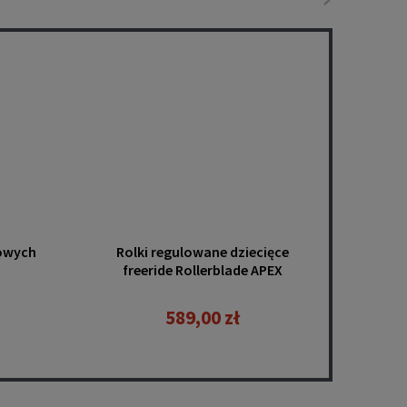
rowych
Rolki regulowane dziecięce
Kask n
freeride Rollerblade APEX
charcoal yellow
589,00 zł