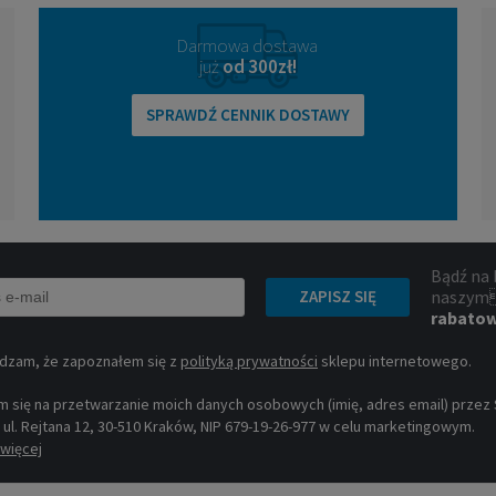
Darmowa dostawa
już
od 300zł!
SPRAWDŹ CENNIK DOSTAWY
Bądź na 
naszym
ZAPISZ SIĘ
rabato
dzam, że zapoznałem się z
polityką prywatności
sklepu internetowego.
 się na przetwarzanie moich danych osobowych (imię, adres email) przez Sp
, ul. Rejtana 12, 30-510 Kraków, NIP 679-19-26-977 w celu marketingowym.
więcej