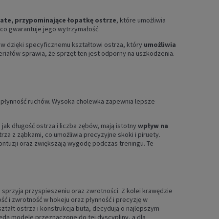
ate, przypominające łopatkę ostrze
, które umożliwia
 co gwarantuje jego wytrzymałość.
ków dzięki specyficznemu kształtowi ostrza, który
umożliwia
eriałów sprawia, że sprzęt ten jest odporny na uszkodzenia.
z płynność ruchów. Wysoka cholewka zapewnia lepsze
ak długość ostrza i liczba zębów, mają istotny
wpływ na
trza z ząbkami, co umożliwia precyzyjne skoki i piruety.
ontuzji oraz zwiększają wygodę podczas treningu. Te
 sprzyja przyspieszeniu oraz zwrotności. Z kolei krawędzie
ć i zwrotność w hokeju oraz płynność i precyzję w
ztałt ostrza i konstrukcja buta, decydują o najlepszym
będą modele przeznaczone do tej dyscypliny, a dla