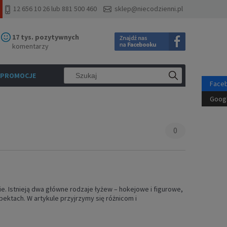
12 656 10 26 lub 881 500 460
sklep@niecodzienni.pl
17 tys. pozytywnych
komentarzy
PROMOCJE
Face
Goog
0
zie. Istnieją dwa główne rodzaje łyżew – hokejowe i figurowe,
ektach. W artykule przyjrzymy się różnicom i