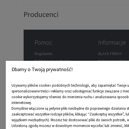
Producenci
Pomoc
Informacje
Regulamin
BLACK FRIDAY
Polityka prywatności
Ustawienia plikó
Zwroty
Wypożyczalnia ro
Dbamy o Twoją prywatność!
Koszty dostawy
Przedsprzedaż
Formy płatności
Dostępność towa
Używamy plików cookie i podobnych technologii, aby zapamiętać Twoje u
Reklamacje
Karta podarunko
spersonalizowane treści i reklamy oraz udostępniać funkcje związane z me
cookie wykorzystujemy również do mierzenia ruchu i analizowania sposobu
FAQ
Program rabatow
internetowej.
Mapa strony
Nasze porady
Domyślnie włączone są jedynie pliki niezbędne do poprawnego działania 
Odbiór osobisty
zaakceptować wszystkie rodzaje plików, klikając “Zaakceptuj wszystkie”, 
wyjątkiem niezbędnych). Możesz też dostosować pliki do swoich potrzeb, w
Udzieloną zgodę możesz w dowolnym momencie wycofać lub zmienić, klika