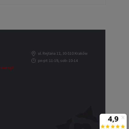
ul. Rejtana 12, 30-510 Kraków
pn-pt: 11-19, sob: 10-14
ienni.pl