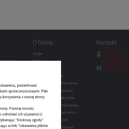
O firmie
Kontakt
12 656 10 26
O nas
881 500 460
w cookies
Rolki
sklep@niecodz
lek – Kraków
Kontakt
Dane kontaktowe
rów
Sklep z rolkami Warszawa
stawienia, prezentować
wa
Sklep z rolkami Poznań
diami społecznościowymi. Pliki
 korzystania z naszej strony
y
Sklep z rolkami Wrocław
Sklep z rolkami Trójmiasto
strony. Poniżej możesz
Sklep z rolkami Katowice
lub odmówić ich używania (z
Sklep z rolkami Łódź
ybierając “Dostosuj zgody”.
jąc w link “Ustawienia plików
Sklep z łyżwami Poznań