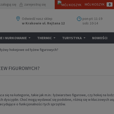
zaloguj się
zarejestruj się
MÓJ KOSZYK
0
Odwiedź nasz sklep
pon-pt: 11-19
w Krakowie ul. Rejtana 12
sob: 10-14
E I NURKOWANIE
THERMIC
TURYSTYKA
NOWOŚCI
ę łyżwy hokejowe od łyżew figurowych?
YŻEW FIGUROWYCH?
a się na kategorie, takie jak m.in.: łyżwiarstwo figurowe, czy hokej na lod
h dyscyplin. Choć mogą wydawać się podobne, różnią się w kluczowych asp
ydujące o funkcjonalności tych sprzętów.