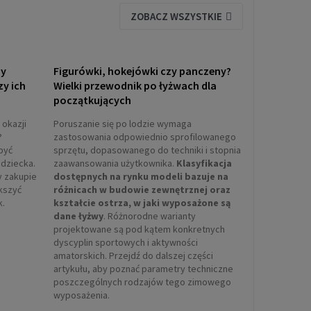
ZOBACZ WSZYSTKIE
ny
Figurówki, hokejówki czy panczeny?
zy ich
Wielki przewodnik po łyżwach dla
początkujących
 okazji
Poruszanie się po lodzie wymaga
?
zastosowania odpowiednio sprofilowanego
być
sprzętu, dopasowanego do techniki i stopnia
dziecka.
zaawansowania użytkownika.
Klasyfikacja
y zakupie
dostępnych na rynku modeli bazuje na
ększyć
różnicach w budowie zewnętrznej oraz
k.
kształcie ostrza, w jaki wyposażone są
dane łyżwy
. Różnorodne warianty
projektowane są pod kątem konkretnych
dyscyplin sportowych i aktywności
amatorskich. Przejdź do dalszej części
artykułu, aby poznać parametry techniczne
poszczególnych rodzajów tego zimowego
wyposażenia.