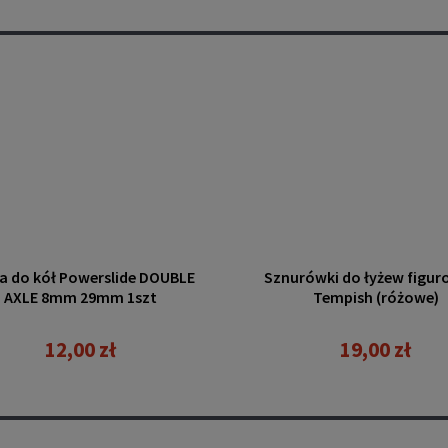
a do kół Powerslide DOUBLE
Sznurówki do łyżew figu
AXLE 8mm 29mm 1szt
Tempish (różowe)
12,00 zł
19,00 zł