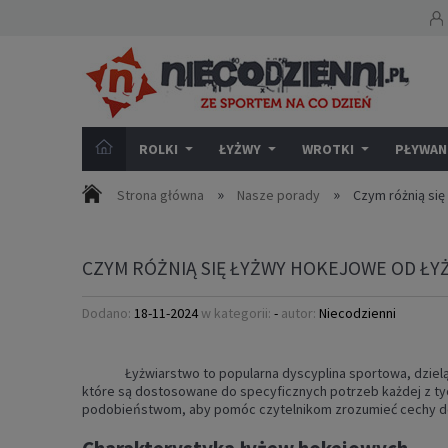
ROLKI
ŁYŻWY
WROTKI
PŁYWANI
»
»
Strona główna
Nasze porady
Czym różnią si
CZYM RÓŻNIĄ SIĘ ŁYŻWY HOKEJOWE OD Ł
Dodano:
18-11-2024
w kategorii:
-
autor:
Niecodzienni
Łyżwiarstwo to popularna dyscyplina sportowa, dzieląc
które są dostosowane do specyficznych potrzeb każdej z tyc
podobieństwom, aby pomóc czytelnikom zrozumieć cechy dec