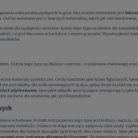
o zapewnia maksymalną wydajność w grze. Kluczowym elementem jest
łukow
. Ostrze wykonane jest z twardych materiałów, takich jak stal nierdzewna,
ą kluczowe dla wydajności na lodzie. Łyżwy tego typu są idealne dla zawodni
wałość, co jest kluczowe w kontakcie z innymi graczami. Wysoka jakość mat
zawodników.
dami. Ostrza tego typu są dłuższe i szersze, co poprawia równowagę ora
nie materiały syntetyczne. Cechy konstrukcyjne łyżew figurowych, takie j
t ten jest idealny dla osób uprawiających tę dyscyplinę dzięki kształtowi os
mfort użytkowania
. Specjalne wkładki amortyzujące zmniejszają ryzyko k
em zarówno dla amatorów, jak i profesjonalistów.
wych
nice w budowie. Kształt ostrza pierwszego typu jest krótszy i węższy, co
prawę stabilności. Różnice te mają znaczący wpływ na style jazdy: szybkoś
owiednie dla różnych dyscyplin sportowych. Kluczowe różnice, takie jak ks
encjami oraz rodzajem aktywności fizycznej
. Dla hokeistów najlepsze 