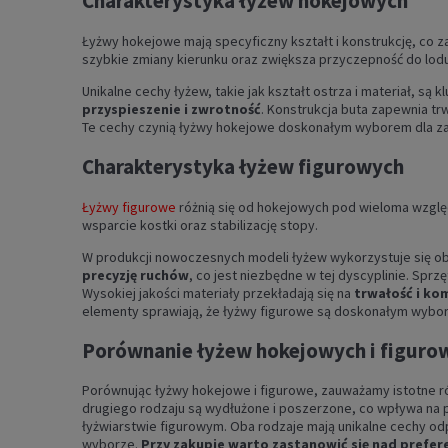
Charakterystyka łyżew hokejowych
Łyżwy hokejowe mają specyficzny kształt i konstrukcję, c
szybkie zmiany kierunku oraz zwiększa przyczepność do lodu
Unikalne cechy łyżew, takie jak kształt ostrza i materiał, s
przyspieszenie i zwrotność
. Konstrukcja buta zapewnia tr
Te cechy czynią łyżwy hokejowe doskonałym wyborem dla 
Charakterystyka łyżew figurowych
Łyżwy figurowe
różnią się od hokejowych pod wieloma wzglę
wsparcie kostki oraz stabilizację stopy.
W produkcji nowoczesnych modeli łyżew wykorzystuje się obec
precyzję ruchów
, co jest niezbędne w tej dyscyplinie. Sprzę
Wysokiej jakości materiały przekładają się na
trwałość i ko
elementy sprawiają, że łyżwy figurowe są doskonałym wybor
Porównanie łyżew hokejowych i figuro
Porównując łyżwy hokejowe i figurowe, zauważamy istotne róż
drugiego rodzaju są wydłużone i poszerzone, co wpływa na po
łyżwiarstwie figurowym. Oba rodzaje mają unikalne cechy odp
wyborze.
Przy zakupie warto zastanowić się nad prefer