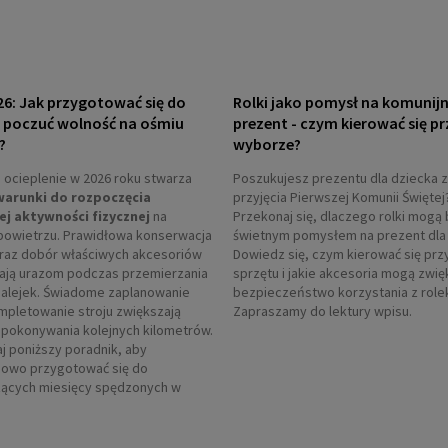
26: Jak przygotować się do
Rolki jako pomysł na komunij
i poczuć wolność na ośmiu
prezent - czym kierować się pr
?
wyborze?
ocieplenie w 2026 roku stwarza
Poszukujesz prezentu dla dziecka z
warunki do rozpoczęcia
przyjęcia Pierwszej Komunii Świętej
ej aktywności fizycznej
na
Przekonaj się, dlaczego rolki mogą 
powietrzu. Prawidłowa konserwacja
świetnym pomysłem na prezent dla 
oraz dobór właściwych akcesoriów
Dowiedz się, czym kierować się prz
ają urazom podczas przemierzania
sprzętu i jakie akcesoria mogą zwi
 alejek. Świadome zaplanowanie
bezpieczeństwo korzystania z role
ompletowanie stroju zwiększają
Zapraszamy do lektury wpisu.
pokonywania kolejnych kilometrów.
j poniższy poradnik, aby
owo przygotować się do
ących miesięcy spędzonych w