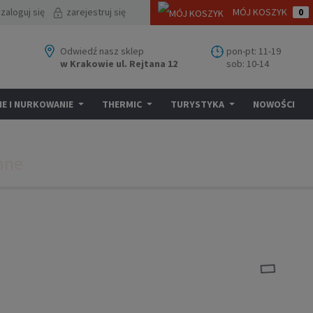
zaloguj się
zarejestruj się
MÓJ KOSZYK
0
Odwiedź nasz sklep
pon-pt: 11-19
w Krakowie ul. Rejtana 12
sob: 10-14
E I NURKOWANIE
THERMIC
TURYSTYKA
NOWOŚCI
ane