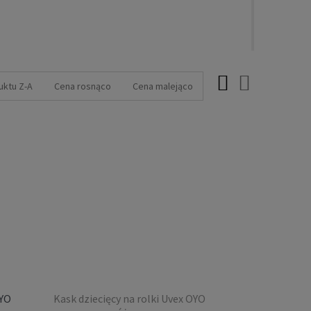
uktu Z-A
Cena rosnąco
Cena malejąco
OYO
Kask dziecięcy na rolki Uvex OYO