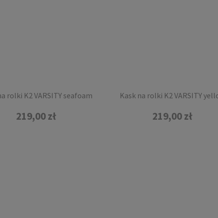
ba na rolki Powerslide
Bag PS II (czarno/biała)
99,99 zł
DO KOSZYKA
na rolki K2 VARSITY seafoam
Kask na rolki K2 VARSITY yel
219,00 zł
219,00 zł
ki do łożysk Powerslide