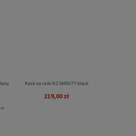
adany
Kask na rolki K2 VARSITY black
219,00 zł
 zł