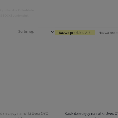
ty rolkarskie Rollerblade
DS SOCKS Junior pink
49,00 zł
Sortuj wg:
Nazwa produktu A-Z
Nazwa prod
DO KOSZYKA
ba do kół Powerslide
E AXLE 8mm 29mm 1szt
dziecięcy na rolki Uvex OYO
Kask dziecięcy na rolki Uvex 