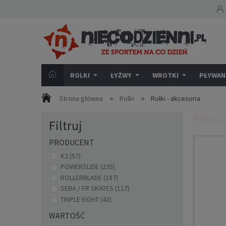
ROLKI
ŁYŻWY
WROTKI
PŁYWANI
»
»
Strona główna
Rolki
Rolki - akcesoria
Polec
Filtruj
PRODUCENT
K2
(57)
POWERSLIDE
(235)
ROLLERBLADE
(187)
SEBA / FR SKATES
(117)
TRIPLE EIGHT
(42)
WARTOŚĆ