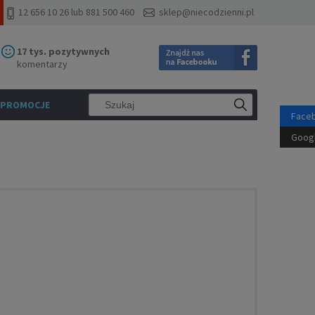
12 656 10 26 lub 881 500 460
sklep@niecodzienni.pl
17 tys. pozytywnych
komentarzy
PROMOCJE
Face
Goog