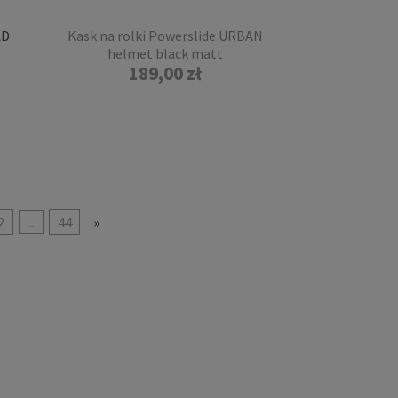
AD
Kask na rolki Powerslide URBAN
helmet black matt
189,00 zł
2
...
44
»