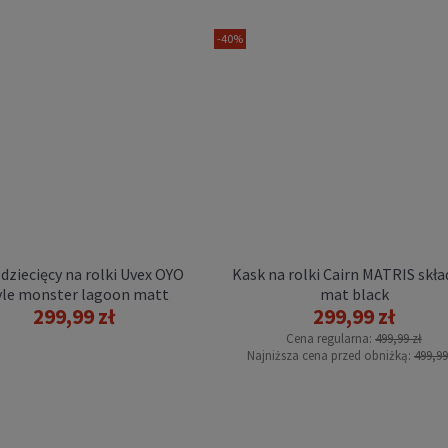
-40%
k na rolki Rollerblade
RIDE (CE) lunar blue
319,00 zł
dziecięcy na rolki Uvex OYO
Kask na rolki Cairn MATRIS skł
DO KOSZYKA
yle monster lagoon matt
mat black
299,99 zł
299,99 zł
Cena regularna:
499,99 zł
Najniższa cena przed obniżką:
499,99