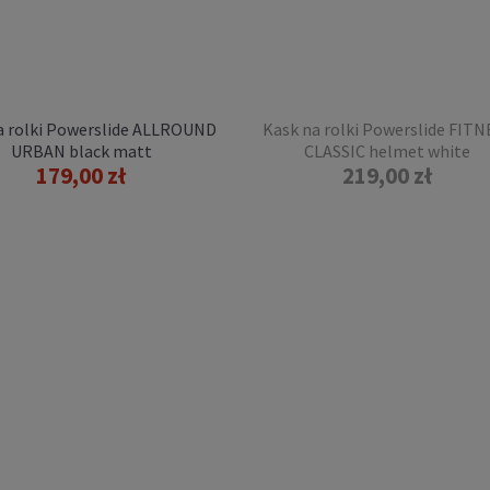
8mm 8szt.
49,00 zł
DO KOSZYKA
a rolki Powerslide ALLROUND
Kask na rolki Powerslide FITN
URBAN black matt
CLASSIC helmet white
179,00 zł
219,00 zł
 świecące do rolek Seba
kates LUMINOUS 80mm
A 4szt. cotton candy
149,00 zł
DO KOSZYKA