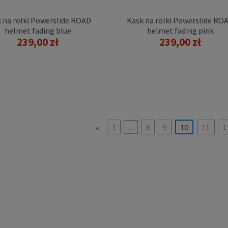
 na rolki Powerslide ROAD
Kask na rolki Powerslide RO
helmet fading blue
helmet fading pink
239,00 zł
239,00 zł
«
1
...
8
9
10
11
1
a rolki Powerslide GUARD
helmet berry
219,00 zł
DO KOSZYKA