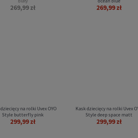
biały
ocean blue
12,00 zł
269,99 zł
269,99 zł
DO KOSZYKA
iacze dziecięce na rolki
erblade Skate GEAR JR
czarne 3 pack
dziecięcy na rolki Uvex OYO
Kask dziecięcy na rolki Uvex 
129,00 zł
Style butterfly pink
Style deep space matt
DO KOSZYKA
299,99 zł
299,99 zł