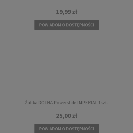
19,99 zł
Tulejki do łożysk Powerslide 8mm 8szt.
POWIADOM O DOSTĘPNOŚCI
49,00 zł
DO KOSZYKA
Żabka DOLNA Powerslide IMPERIAL 1szt.
25,00 zł
Śruba do kół Powerslide RACE 37mm 8mm
POWIADOM O DOSTĘPNOŚCI
1szt.