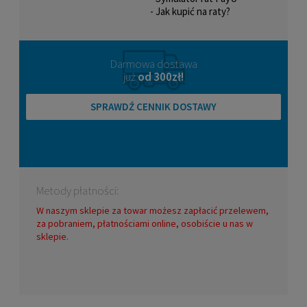
- Jak kupić na raty?
Darmowa dostawa
już
od 300zł!
Śruba do kół Rollerblade do szyny
ALUMINIOWEJ - Macroblade 80/84/90/100/110
SPRAWDŹ CENNIK DOSTAWY
(1szt.)
13,00 zł
DO KOSZYKA
Metody płatności:
W naszym sklepie za towar możesz zapłacić przelewem,
za pobraniem, płatnościami online, osobiście u nas w
sklepie.