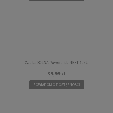
12,00 zł
DO KOSZYKA
Żabka DOLNA Powerslide NEXT 1szt.
39,99 zł
POWIADOM O DOSTĘPNOŚCI
Łożyska do rolek Rollerblade HYDROGEN ILQ 7
PLUS (by Twincam) 16szt.
179,00 zł
DO KOSZYKA