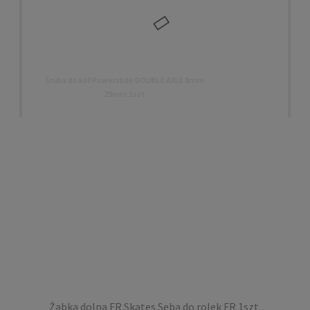
Śruba do kół Powerslide DOUBLE AXLE 8mm
29mm 1szt
12,00 zł
DO KOSZYKA
Żabka dolna FR Skates Seba do rolek FR 1szt.