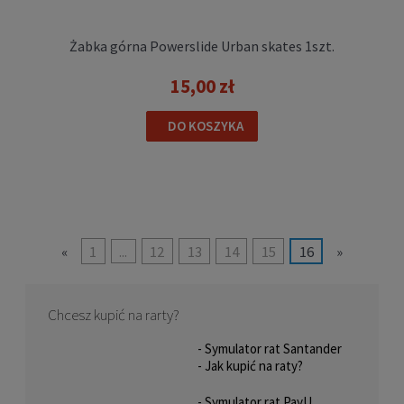
Żabka górna Powerslide Urban skates 1szt.
15,00 zł
DO KOSZYKA
Śruba do kół Seba FR Skates RACE STEEL
34,5mm 8mm 1szt.
13,00 zł
«
1
...
12
13
14
15
16
»
DO KOSZYKA
Chcesz kupić na rarty?
- Symulator rat Santander
- Jak kupić na raty?
- Symulator rat PayU