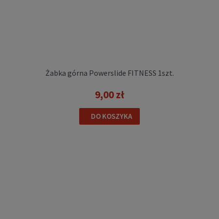
Żabka górna Powerslide FITNESS 1szt.
9,00 zł
DO KOSZYKA
Sznurówki do rolek Powerslide WAXED PRO
LACES woskowane (red)
39,00 zł
DO KOSZYKA