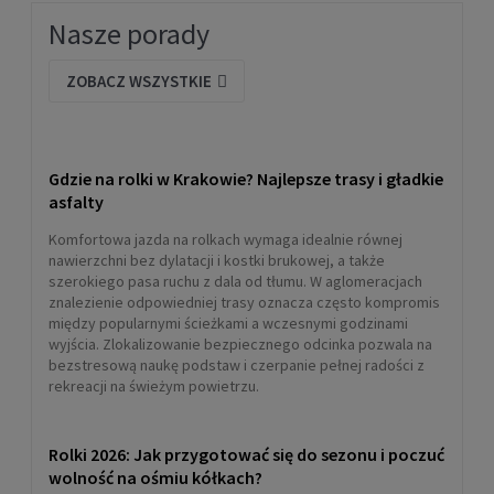
Nasze porady
Hamulca Rollerblade BRAKE SUPPORT do
ZOBACZ WSZYSTKIE
szyny ALUMINIOWEJ (Macroblade, Sirio, Spark)
84mm 80mm
99,99 zł
POWIADOM O DOSTĘPNOŚCI
Gdzie na rolki w Krakowie? Najlepsze trasy i gładkie
asfalty
Komfortowa jazda na rolkach wymaga idealnie równej
nawierzchni bez dylatacji i kostki brukowej, a także
szerokiego pasa ruchu z dala od tłumu. W aglomeracjach
znalezienie odpowiedniej trasy oznacza często kompromis
między popularnymi ścieżkami a wczesnymi godzinami
wyjścia. Zlokalizowanie bezpiecznego odcinka pozwala na
bezstresową naukę podstaw i czerpanie pełnej radości z
rekreacji na świeżym powietrzu.
Rolki 2026: Jak przygotować się do sezonu i poczuć
Śruba krótka do hamulca Powerslide HABS
wolność na ośmiu kółkach?
1szt.