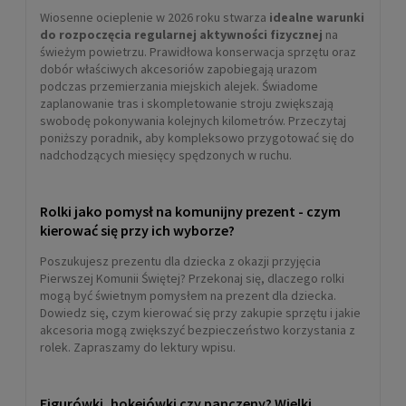
Wiosenne ocieplenie w 2026 roku stwarza
idealne warunki
do rozpoczęcia regularnej aktywności fizycznej
na
5,00 zł
świeżym powietrzu. Prawidłowa konserwacja sprzętu oraz
dobór właściwych akcesoriów zapobiegają urazom
DO KOSZYKA
podczas przemierzania miejskich alejek. Świadome
zaplanowanie tras i skompletowanie stroju zwiększają
swobodę pokonywania kolejnych kilometrów. Przeczytaj
poniższy poradnik, aby kompleksowo przygotować się do
nadchodzących miesięcy spędzonych w ruchu.
Rolki jako pomysł na komunijny prezent - czym
kierować się przy ich wyborze?
Poszukujesz prezentu dla dziecka z okazji przyjęcia
Pierwszej Komunii Świętej? Przekonaj się, dlaczego rolki
mogą być świetnym pomysłem na prezent dla dziecka.
Dowiedz się, czym kierować się przy zakupie sprzętu i jakie
Sznurówki do rolek Powerslide WAXED PRO
akcesoria mogą zwiększyć bezpieczeństwo korzystania z
LACES woskowane (multicolor neon)
rolek. Zapraszamy do lektury wpisu.
29,00 zł
Figurówki, hokejówki czy panczeny? Wielki