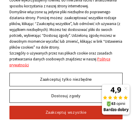
cookie wykorzystujemy również do mierzenia ruchu i analizowania
sposobu korzystania z naszej strony internetowej.
Informacje
Domyślnie włączone są jedynie pliki niezbędne do poprawnego
działania strony. Poniżej możesz zaakceptować wszystkie rodzaje
O firmie
plików, klikając “Zaakceptuj wszystkie”, lub odmówić ich używania (z
wyjątkiem niezbędnych). Możesz też dostosować pliki do swoich
Kontakt
potrzeb, wybierając “Dostosuj zgody”. Udzieloną zgodę możesz w
dowolnym momencie wycofać lub zmienić, klikając w link “Ustawienia
12 656 10 26
plików cookies” na dole strony.
Szczegóły o używanych przez nas plikach cookie oraz zasadach
przetwarzania danych osobowych znajdziesz w naszej
Polityce
881 500 460
prywatności
sklep@niecodzienni.pl
ul. Rejtana 12, 30-510 Kraków
Zaakceptuj tylko niezbędne
pn-pt: 11-19, sob: 10-14
Dostosuj zgody
Zaakceptuj wszystkie
2024 © Wszelkie Prawa Zastrzeżone
Niecodzienni.pl
-
sklep z rolkami
,
łyżwami
i
wrotkami