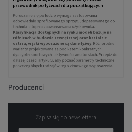
POWIADOM O DOSTĘPNOŚCI
przewodnik po łyżwach dla początkujących
Poruszanie się po lodzie wymaga zastosowania
odpowiednio sprofilowanego sprzętu, dopasowanego do
techniki i stopnia zaawansowania użytkownika.
Klasyfikacja dostępnych na rynku modeli bazuje na
różnicach w budowie zewnętrznej oraz kształcie
ostrza, w jaki wyposażone są dane łyżwy
. Różnorodne
warianty projektowane są pod kątem konkretnych
dyscyplin sportowych i aktywności amatorskich. Przejdź do
dalszej części artykułu, aby poznać parametry techniczne
poszczególnych rodzajów tego zimowego wyposażenia.
Śruba do cuffa Rollerblade Twister EDGE 1szt.
Producenci
15,00 zł
DO KOSZYKA
Zapisz się do newslettera